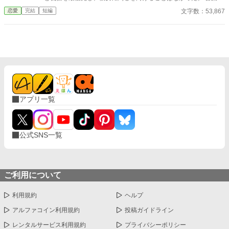
ない。ただ、会えない時間が長くなると、どうしても瑠奈のこと
も、視線も、愛情も与えられない日々。それでも伯爵夫人として
文字数：53,867
恋愛
完結
短編
を考えるんだ」 その瞬間、私は自分がどうやってあのタワーマ
尽くし続けたエレノアは、ある一言をきっかけに、静かに伯爵家
ンションを出たのかさえ覚えていない。
を去る決意をする。 ――そして初めて、夫は気づく。 自分がどれ
ほど多くのものを、彼女から与えられていたのかを。 一方、エレ
ノアは新たな地でその才覚と人柄を評価され、 「必要とされる存
在」として歩き始めていた。 去った妻を想い、今さら後悔する冷
酷伯爵。前を向いて生きる正妻令嬢。 これは、失ってから愛に気
づいた男と、 二度と戻らないかもしれない夫婦の物語。 ――今さ
ら、遅いのです。
アプリ一覧
公式SNS一覧
ご利用について
利用規約
ヘルプ
アルファコイン利用規約
投稿ガイドライン
レンタルサービス利用規約
プライバシーポリシー