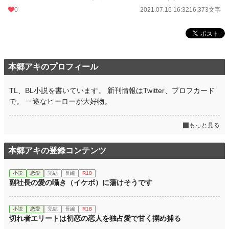
どうして私と結婚しようと思ったのか、彼の気持ちがよくわからない。
0
2021.07.16 16:32
16,373文字
警視庁捜査二課 勤務の二十八歳× 総合病院勤務の看護師 二十三歳
※注意書き載せるの忘れてました↓
本郷アキのプロフィール
エブリスタ、ベリーズカフェにも同タイトルで公開しております。
エブリスタよりこちらでの公開が早いです。ベリーズでは全文公開済みですが、
こちらは大人向けに改稿した作品となりますので、ヒーローのセリフ、性格が違
TL、BL小説を書いています。 新刊情報はTwitter、プロフカード
います。続きが気になる～とベリーズを読んでも違和感があるかもしれません
で。 一途なヒーローが大好物。
（汗）
では、楽しんでいただけますように！
もっと見る
小説
31,030 位 / 228,999 件
本郷アキの登録コンテンツ
恋愛
13,174 位 / 66,400 件
お気に入り
1,232
小説
恋愛
完結
長編
R18
副社長の愛の囁き（イケボ）に蕩けそうです
24h.ポイント
14 pt
文字数(レンタル含む)
182,942
小説
恋愛
完結
長編
R18
切れ者エリートは初恋の恋人を独占愛で甘く搦め捕る
更新日時
2021.07.16 16:32