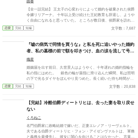
ていき。
由香
【全一話完結】 王太子の心変わりによって婚約を破棄された侯爵
令嬢リリアーナ。 十年以上受け続けた王妃教育も辞退し、ようや
く自由になれると思っていた。 ところが数日後、侯爵家を訪れた
のは国王陛下本人。 「王妃教育を辞退されると困る。私の妃にな
文字数：7,687
恋愛
完結
短編
ってほしい」 努力を踏みにじった王太子はすべてを失い、選ばれ
たのは誠実に生きてきた彼女だった。 これは、年上国王に溺愛さ
れながら、世界一幸せな王妃になるまでの逆転ラブストーリー。
『嘘の病気で同情を買うな』と私を死に追いやった婚約
者、私の墓標の前で額を叩きつけ、血の涙を流して号泣
する大破滅！
熾星
婚姻届を出す前日、久世景人はようやく、十年遅れの婚約指輪を
私の指にはめた。 銀色の輪が薬指に滑り込んだ瞬間、私は照明
の下で光るダイヤをぼんやり見つめた。長く続いた待ち時間が、
やっと終わったような気がした。けれど次の瞬間、彼は私の手を
文字数：20,838
恋愛
完結
短編
見下ろし、まるで似合わない品物を評するように静かな声で言っ
た。 「正直、澪の手ってあまりきれいじゃないよな」 私は言葉
を失った。 景人はそのまま私の指先を取ると、さっきはめたば
【完結】冷酷伯爵ディートリヒは、去った妻を取り戻せ
かりの指輪を抜き取った。十年待ち続けた指輪は、彼の手のひら
ない
の上で冷たく光っていた。 「この指輪、瑠奈の手にあったほうが
似合うと思う」 私は手を引き戻し、信じられない思いで彼を見
くろねこ
た。 「どういう意味？ 瑠奈と結婚するつもりなの？」 景人は
名門伯爵家に政略結婚で嫁いだ、正妻エレノア・リーヴェルト。
目を伏せ、指輪の縁を指先でなぞった。まるで、たいしたことで
夫である伯爵ディートリヒ・フォン・アイゼンヴァルトは、 軍務
はない問いを少し考えているだけのようだった。 「そこまでじゃ
と義務を最優先し、彼女に関心を向けることはなかった。 言葉