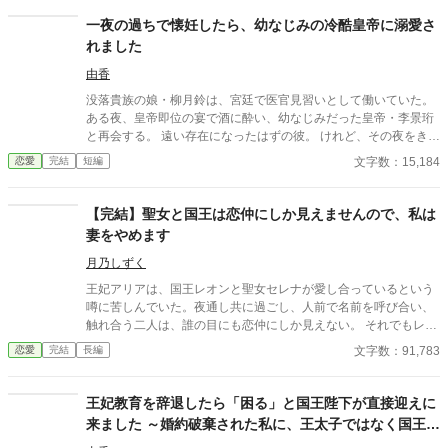
一夜の過ちで懐妊したら、幼なじみの冷酷皇帝に溺愛さ
れました
由香
没落貴族の娘・柳月鈴は、宮廷で医官見習いとして働いていた。
ある夜、皇帝即位の宴で酒に酔い、幼なじみだった皇帝・李景珩
と再会する。 遠い存在になったはずの彼。 けれど、その夜をきっ
かけに月鈴の運命は大きく動き出す。 冷酷と恐れられる皇帝が、
文字数：15,184
恋愛
完結
短編
なぜか彼女だけには甘すぎて――。
【完結】聖女と国王は恋仲にしか見えませんので、私は
妻をやめます
月乃しずく
王妃アリアは、国王レオンと聖女セレナが愛し合っているという
噂に苦しんでいた。夜通し共に過ごし、人前で名前を呼び合い、
触れ合う二人は、誰の目にも恋仲にしか見えない。 それでもレオ
ンは「国を守るために必要なことだ」と妻の痛みに気づかず、セ
文字数：91,783
恋愛
完結
長編
レナも王妃の席へ座り、妻のように振る舞い続ける。ついに礼拝
堂で、アリアは皆の前で二人を問いただす。 「お二人には、本当
に呆れましたわ」そして結婚指輪をレオンへ投げつけ、「私は、
王妃教育を辞退したら「困る」と国王陛下が直接迎えに
あなたの妻をやめます」と宣言する。だが王妃が去った直後、妻
来ました ～婚約破棄された私に、王太子ではなく国王陛
になったつもりで振る舞う聖女へ、王宮中の視線は冷たく変わっ
下が求婚してきます〜