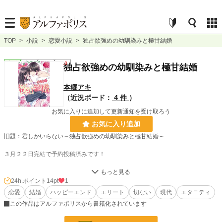
TOP
>
小説
>
恋愛小説
>
独占欲強めの幼馴染みと極甘結婚
恋愛
完結
長編
R18
独占欲強めの幼馴染みと極甘結婚
本郷アキ
（近況ボード：
4 件
）
お気に入りに追加して更新通知を受け取ろう
お気に入り追加
旧題：君しかいらない～独占欲強めの幼馴染みと極甘結婚～
３月２２日完結で予約投稿済みです！
～あらすじ～
24h.ポイント
14pt
1
隣に住む、四歳上の純也お兄ちゃんのことが、小さい頃からずっと大好きだっ
恋愛
結婚
ハッピーエンド
エリート
切ない
現代
エタニティ
た。
この作品はアルファポリスから書籍化されています
小学生の頃から、大人になったから純也お兄ちゃんと結婚するんだ、なんて言っ