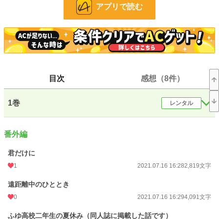
ていたほどに。
アプリで読む
けれど、お兄ちゃんが中学生になり、私とは一緒に遊んではくれなくなった。
無視されることが悲しくて堪らなかったけれど、泣きついた母に
「いつまでも小さい子と遊んではいられない」
そう言われてからは、お兄ちゃんともう話せないことが辛くて、自分からお兄ち
目次
感想（8件）
ゃんを避けるようになった。
それなのに。
1巻
レンタル
なぜかお兄ちゃんが私の家庭教師に──？
「大学行かずに、俺と結婚するか？ 小さい頃よく言ってたよな？」
番外編
なんて言われて、意識しないわけがない。
君だけに
ずっとずっと大好きだったお兄ちゃんと、高校卒業と同時に結婚！
1
2021.07.16 16:28
2,819文字
幸せいっぱいなはずだったのに、そのあと五年間も別居生活が待っていた。
遠距離中のひととき
ようやく一緒に暮らせると思っていたら、今度は私の友人と浮気疑惑。
0
2021.07.16 16:29
4,091文字
大好きだよ、って私以外の人にも言っていたの？
ふゆ高校二年生の夏休み（同人誌に掲載した話です）