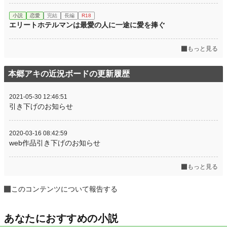
初回公開日時
2020.02.18 13:16
小説
恋愛
完結
長編
R18
エリートホテルマンは最愛の人に一途に愛を捧ぐ
初回完結日時
2020.03.22 20:53
もっと見る
週間ポイント
42 pt (47,997 位)
月間ポイント
203 pt (51,140 位)
本郷アキの近況ボードの更新履歴
年間ポイント
3,388 pt (54,768 位)
2021-05-30 12:46:51
累計ポイント
753,418 pt (7,504 位)
引き下げのお知らせ
2020-03-16 08:42:59
web作品引き下げのお知らせ
もっと見る
このコンテンツについて報告する
あなたにおすすめの小説