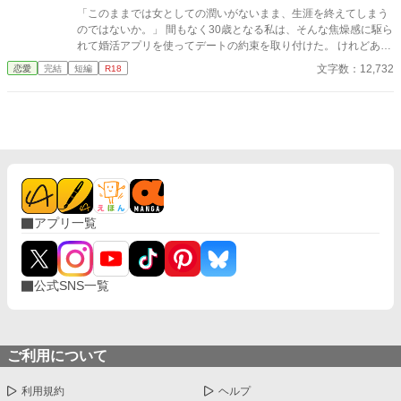
「このままでは女としての潤いがないまま、生涯を終えてしまう
のではないか。」 間もなく30歳となる私は、そんな焦燥感に駆ら
れて婚活アプリを使ってデートの約束を取り付けた。 けれどある
日の残業中、アプリを操作しているところを会社の同僚の「鬼上
文字数：12,732
恋愛
完結
短編
R18
官」こと佐久間君に見られてしまい……？ 「婚活アプリで相手を
探すくらいだったら、俺を相手にすりゃいい話じゃないです
か。」 鬼上官な同僚に翻弄される、深夜のオフィスでの出来事。
※性的な事柄をモチーフとしていますが その描写は薄いです。
アプリ一覧
公式SNS一覧
ご利用について
利用規約
ヘルプ