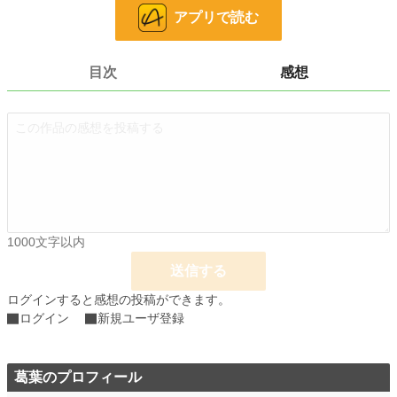
秘めていた恋心に負け、一夜の夢を共にする美咲。しかし、朝の光が差し込む
アプリで読む
時、現実が彼女を襲う。「正体がバレて幻滅されるのが怖い」――。彼女は理人
が眠る傍らに数枚の万札と「忘れてください」というメモを残し、再び地味な眼
鏡をかけて逃げ出すようにホテルを後にする。
目次
感想
しかし彼女は知らなかった。理人が残されたメモを見つめ、不敵な笑みを浮かべ
ていたことを。
**「……逃がさないよ、美咲」**
月曜日のオフィスから始まる、甘く危険な追走劇。
※最終話まで予約投稿済みです。
小説
8,386 位 / 228,770 件
恋愛
3,711 位 / 66,369 件
1000文字以内
送信する
お気に入り
85
ログインすると感想の投稿ができます。
24h.ポイント
149 pt
ログイン
新規ユーザ登録
文字数
18,546
更新日時
2026.05.05 20:20
葛葉のプロフィール
初回公開日時
2026.04.30 19:31