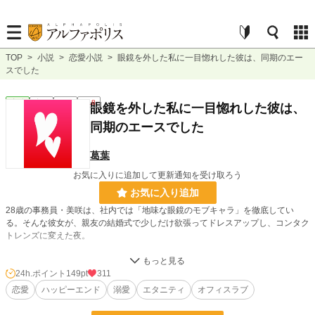
TOP
>
小説
>
恋愛小説
>
眼鏡を外した私に一目惚れした彼は、同期のエー
スでした
恋愛
完結
短編
R18
眼鏡を外した私に一目惚れした彼は、
同期のエースでした
葛葉
お気に入りに追加して更新通知を受け取ろう
お気に入り追加
28歳の事務員・美咲は、社内では「地味な眼鏡のモブキャラ」を徹底してい
る。そんな彼女が、親友の結婚式で少しだけ欲張ってドレスアップし、コンタク
トレンズに変えた夜。
シャンパンに酔い、慣れないハイヒールで転倒した美咲を助けたのは、あろうこ
とか同期入社のスター社員・高橋理人だった。眼鏡を外した彼女が「同僚の美
24h.ポイント
149pt
311
咲」だと気づかない理人は、その美しさに一目惚れし、熱い眼差しで彼女を誘
恋愛
ハッピーエンド
溺愛
エタニティ
オフィスラブ
う。