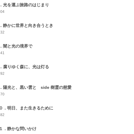
．光を運ぶ旅路のはじまり
604
．静かに世界と向き合うとき
532
．闇と光の境界で
541
．腐りゆく森に、光は灯る
692
．陽光と、黒い雲と side 樹霊の慈愛
670
０．明日、また生きるために
682
１．静かな問いかけ