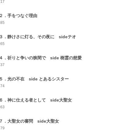
617
２．手をつなぐ理由
585
３．静けさに灯る、その夜に sideテオ
665
４．祈りと争いの狭間で side 樹霊の慈愛
537
５．光の不在 side とあるシスター
574
６．神に仕える者として side大聖女
663
７．大聖女の審問 side大聖女
779