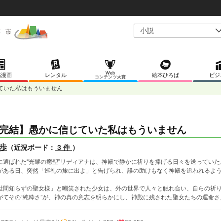
Web
稿漫画
レンタル
絵本ひろば
ビジ
コンテンツ大賞
ていた私はもういません
完結】愚かに信じていた私はもういません
歩
（近況ボード：
3 件
）
に選ばれた“光耀の癒聖”リディアナは、神殿で静かに祈りを捧げる日々を送っていた
がある日、突然「巡礼の旅に出よ」と告げられ、誰の助けもなく神殿を追われるよ
世間知らずの聖女様」と嘲笑された少女は、外の世界で人々と触れ合い、自らの祈
がてその“純粋さ”が、神の真の意志を明らかにし、神殿に残された聖女たちの運命