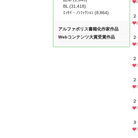
BL (31,418)
ｴｯｾｲ・ﾉﾝﾌｨｸｼｮﾝ (8,864)
２
アルファポリス書籍化作家作品
Webコンテンツ大賞受賞作品
２
２
２
２
３