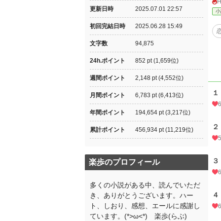
更新日時
2025.07.01 22:57
小
初回完結日時
2025.06.28 15:49
文字数
94,875
24h.ポイント
852 pt (1,659位)
週間ポイント
2,148 pt (4,552位)
１
月間ポイント
6,783 pt (6,413位)
年間ポイント
194,654 pt (3,217位)
２
累計ポイント
456,934 pt (11,219位)
３
楽歩のプロフィール
多くの小説がある中、読んでいただ
４
き、ありがとうございます。ハー
ト、しおり、感想、エールに感謝し
ています。(*>ω<*)ゞ楽歩(らぶ)