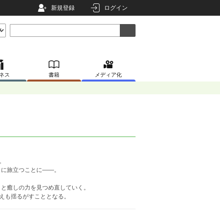
新規登録
ログイン
ネス
書籍
メディア化
。
うに旅立つことに――。
りと癒しの力を見つめ直していく。
さえも揺るがすこととなる。