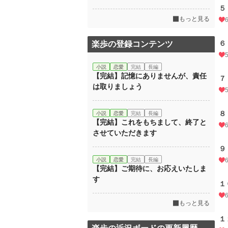
５
もっと見る
６
楽歩の登録コンテンツ
小説
恋愛
完結
長編
【完結】記憶にありませんが、責任
７
は取りましょう
８
小説
恋愛
完結
長編
【完結】これをもちまして、終了と
させていただきます
９
小説
恋愛
完結
長編
【完結】ご期待に、お応えいたしま
す
１
もっと見る
１