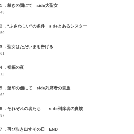
１．裁きの間にて side大聖女
843
２．“ふさわしい”の条件 sideとあるシスター
859
３．聖女はただいまを告げる
761
４．祝福の夜
711
５．聖印の儀にて side列席者の貴族
862
６．それぞれの者たち side列席者の貴族
797
７．再び歩き出すその日 END