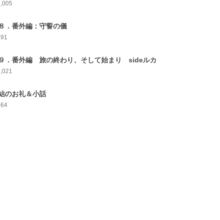
1,005
８．番外編：守誓の儀
791
９．番外編 旅の終わり、そして始まり sideルカ
1,021
結のお礼＆小話
864