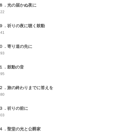
８．光の届かぬ夜に
522
９．祈りの夜に聴く鼓動
541
０．寄り道の先に
593
１．鼓動の音
595
２．旅の終わりまでに答えを
580
３．祈りの前に
603
４．聖堂の光と公爵家