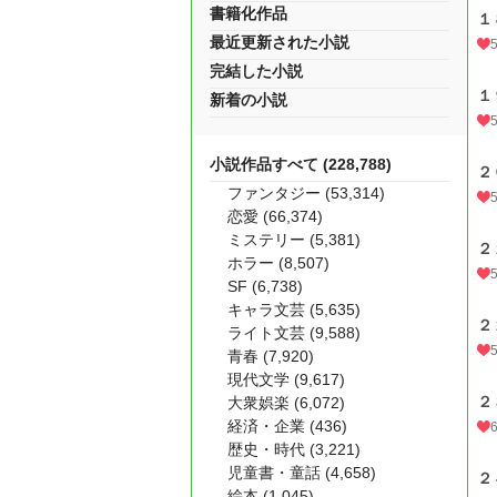
書籍化作品
１
最近更新された小説
完結した小説
１
新着の小説
小説作品すべて (228,788)
２
ファンタジー (53,314)
恋愛 (66,374)
ミステリー (5,381)
２
ホラー (8,507)
SF (6,738)
キャラ文芸 (5,635)
２
ライト文芸 (9,588)
青春 (7,920)
現代文学 (9,617)
２
大衆娯楽 (6,072)
経済・企業 (436)
歴史・時代 (3,221)
児童書・童話 (4,658)
２
絵本 (1,045)