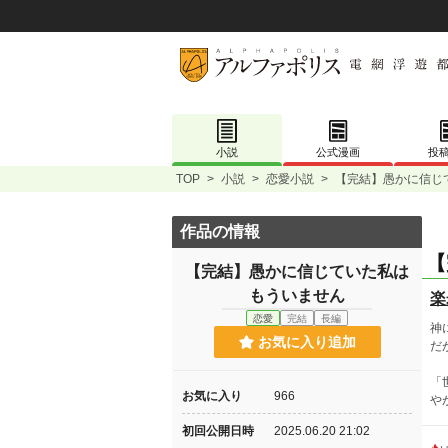
小説
公式漫画
投
TOP
>
小説
>
恋愛小説
>
【完結】愚かに信じ
作品の情報
【
【完結】愚かに信じていた私は
もういません
楽
恋愛
完結
長編
神
お気に入り追加
だ
「
お気に入り
966
や
初回公開日時
2025.06.20 21:02