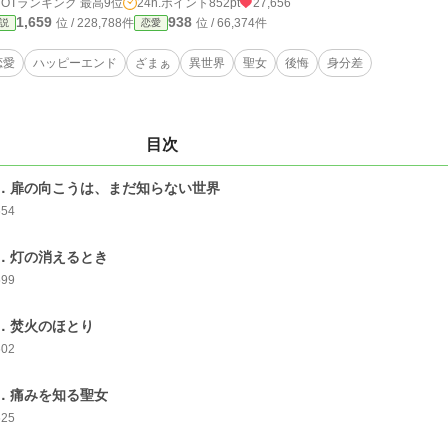
HOTランキング 最高9位
24h.ポイント
852pt
27,656
1,659
938
位 / 228,788件
位 / 66,374件
説
恋愛
恋愛
ハッピーエンド
ざまぁ
異世界
聖女
後悔
身分差
目次
．扉の向こうは、まだ知らない世界
654
．灯の消えるとき
599
．焚火のほとり
602
．痛みを知る聖女
625