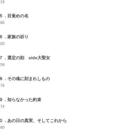
619
５．目覚めの名
680
６．家族の祈り
700
７．選定の刻 side大聖女
758
８．その魂に刻まれしもの
776
９．知らなかった約束
774
０．あの日の真実、そしてこれから
780