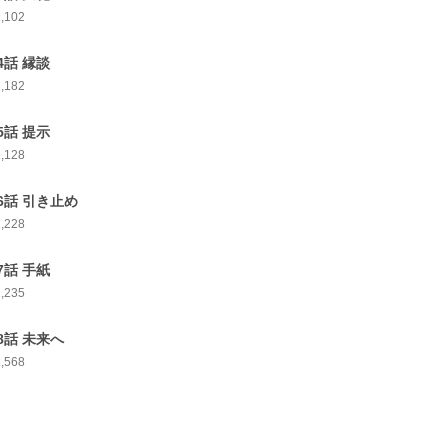
1,102
4話 縁談
1,182
5話 提示
1,128
6話 引き止め
1,228
7話 手紙
1,235
8話 未来へ
1,568