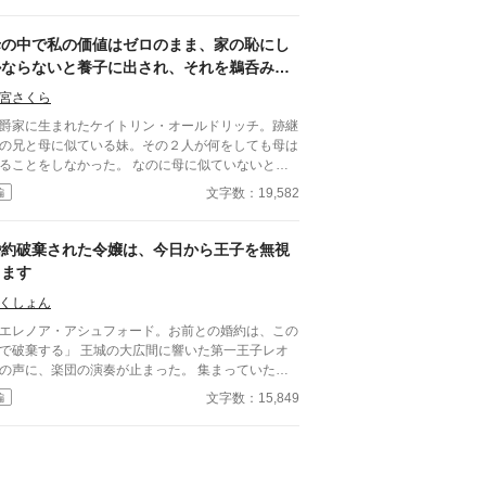
母の中で私の価値はゼロのまま、家の恥にし
かならないと養子に出され、それを鵜呑みに
した父に縁を切られたおかげで幸せになれま
宮さくら
した
爵家に生まれたケイトリン・オールドリッチ。跡継
の兄と母に似ている妹。その２人が何をしても母は
ことをしなかった。 なのに母に似ていないとい
理由で、ケイトリンは理不尽な目にあい続けてい
文字数：19,582
編
。そんな日々に嫌気がさしたケイトリンは、兄妹を
えるために頑張るようになっていくのだが……。
婚約破棄された令嬢は、今日から王子を無視
します
くしょん
エレノア・アシュフォード。お前との婚約は、この
棄する」 王城の大広間に響いた第一王子レオ
の声に、楽団の演奏が止まった。 集まっていた貴
たちは息をのみ、次の瞬間にはざわめきが広がる。
文字数：15,849
編
レノアはゆっくりと顔を上げた。 目の前では、王
が腰に手を回した美しい令嬢――侯爵令嬢セシリア
勝ち誇ったように微笑んでいる。