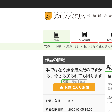
小説
公式漫画
投
TOP
>
小説
>
恋愛小説
>
私ではなく妹を選ん
作品の情報
私
私ではなく妹を選んだのですか
ら、今さら戻られても困ります
藤
恋愛
完結
短編
婚
お気に入り追加
理
婚
お気に入り
575
な
初回公開日時
2026.05.05 15:00
そ