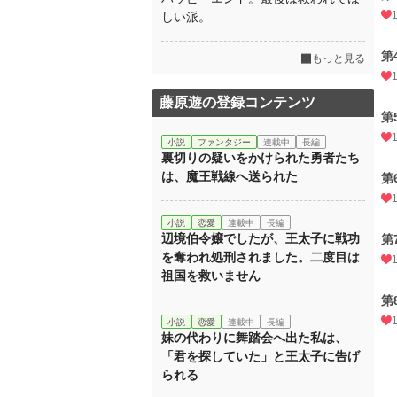
しい派。
第
もっと見る
藤原遊の登録コンテンツ
第
小説
ファンタジー
連載中
長編
裏切りの疑いをかけられた勇者たち
は、魔王戦線へ送られた
第
小説
恋愛
連載中
長編
辺境伯令嬢でしたが、王太子に戦功
第
を奪われ処刑されました。二度目は
祖国を救いません
第
小説
恋愛
連載中
長編
妹の代わりに舞踏会へ出た私は、
「君を探していた」と王太子に告げ
られる