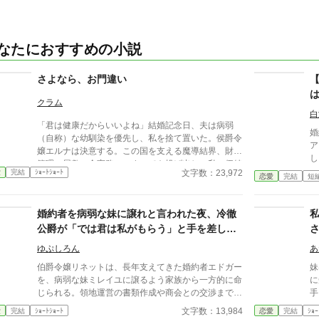
なたにおすすめの小説
さよなら、お門違い
クラム
白
「君は健康だからいいよね」結婚記念日、夫は病弱
婚
（自称）な幼馴染を優先し、私を捨て置いた。侯爵令
ア
嬢エルナは決意する。この国を支える魔導結界、財政
しい
管理、屋敷の全実務――すべてを投げ出し、私の価値
し
文字数：23,972
愛
完結
ｼｮｰﾄｼｮｰﾄ
を正しく評価する場所へ行くと。鍵を折った瞬間、崩
恋愛
完結
短
ン
壊は始まった。今さら愛している？ お門違いも甚だ
り隣国
しいですわ。
は
婚約者を病弱な妹に譲れと言われた夜、冷徹
み
公爵が「では君は私がもらう」と手を差し伸
「
べてくれました
一
ゆぷしろん
あ
約
伯爵令嬢リネットは、長年支えてきた婚約者エドガー
妹
て……？ こ
を、病弱な妹ミレイユに譲るよう家族から一方的に命
に
を
じられる。領地運営の書類作成や商会との交渉までこ
手
なし、婚約者を陰で支えてきたにもかかわらず、その
が
文字数：13,984
愛
完結
ｼｮｰﾄｼｮｰﾄ
恋愛
完結
ｼｮｰ
働きはすべて当然のように奪われてきたのだ。 失意
分