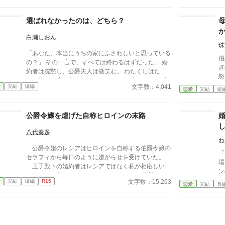
の中で婚約解消を受け入れたリネットの前に現れたの
は、“冷徹公爵”と噂される王弟アシュレイ・クロフォ
選ばれなかったのは、どちら？
ード。 彼はリネットの才覚を見抜き、「では君は私
がもらう」と告げて、公爵領へ迎え入れる。 ようや
白瀬しおん
く自分の能力を正当に認められる場所を得たリネット
珠
「あなた、本当にうちの家にふさわしいと思っている
は、北方公爵領で筆頭補佐官として活躍し始める。一
伯
の？」 その一言で、すべては終わるはずだった。 婚
方、彼女を失った元婚約者と家族は、次第に行き詰ま
ぎ
約者は沈黙し、公爵夫人は微笑む。 わたくしはた
っていき――。 これは、搾取され続けた令嬢が、自
怒る
だ、静かに席を立った。 ――それで、終わりのはず
分の価値を認めてくれる人と出会い、後悔する者たち
う
文字数：4,041
愛
完結
短編
だったのに。 届いた一通の封書。 王城からの照会。
恋愛
完結
短
を置き去りにして幸せを掴む物語。
た
そして、夜会に現れた“迎え”。 その日、選ばれたのは
超
――どちらだったのか。
公爵令嬢を虐げた自称ヒロインの末路
八代奏多
わ
公爵令嬢のレシアはヒロインを自称する伯爵令嬢の
「
セラフィから毎日のように嫌がらせを受けていた。
場で破
王子殿下の婚約者はレシアではなく私が相応しいと
ン
セラフィは言うが…… ……そんなこと、絶対にさ
族
文字数：15,263
愛
完結
短編
R15
せませんわよ？
恋愛
完結
長
エ
子
が