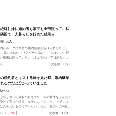
【絶縁】妹に婚約者も家宝も全部譲って、私
は隣国で一人暮らしを始めた結果ｗ
瀬しおん
約者ルークに突然の婚約破棄を告げられたロゼリ
。 隣には妹のリリアが寄り添い、二人はすでに新
未来に酔っていた。 けれどロゼリアは怒りも悲
みも見せず、婚約者も、屋敷も、そしてアルドレイ
文字数：8,560
編
家に伝わる“家宝の首飾り”までも妹に譲って、ひと
へ旅立つ。 温泉街ヴェルタで始まった新生活
、驚くほど穏やかだった。 美味しいスープ、星読
私の婚約者とキスする妹を見た時、婚約破棄
にスケッチ、親切な人々。 ようやく手に入れた
されるのだと分かっていました
自分の人生」を、ロゼリアは静かに楽しみ始める。
方その頃—— 家宝の首飾りを手に入れた妹と元婚
ねもね
者は、少しずつ“何か”がおかしくなり始めてい
は私と違って美貌の持ち主で、親の愛情をふんだん
れは全部を手放した令嬢が、隣国で幸せ
受けて育った結果、傲慢になりました。 自分には
掴むまでのお話。🌹
に入らないものは何もないくせに、私のものを欲し
り、果てには私の婚約者まで奪いました。 その時
文字数：17,906
ﾄｼｮｰﾄ
R15
かりました。婚約破棄されるのだと……。