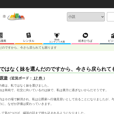
Web
稿漫画
レンタル
絵本ひろば
ビジ
コンテンツ大賞
だのですから、今さら戻られても困ります
ではなく妹を選んだのですから、今さら戻られて
原遊
（近況ボード：
17 件
）
約者は、私ではなく妹を選びました。
由は単純で、社交に向いているのは妹で、私は裏方に過ぎないからだそうです。
約はその場で解消され、私は公爵家へ行儀見習いとして出ることになりましたが、
のに、なぜか評価は変わっていきます。
して気がつけば、縁談の話まで持ち込まれるようになりました。