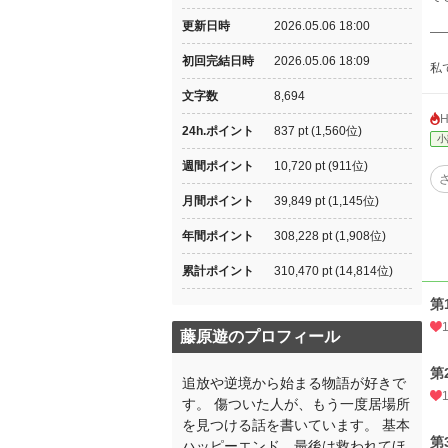
更新日時
2026.05.06 18:00
—
初回完結日時
2026.05.06 18:09
私
文字数
8,694
24h.ポイント
837 pt (1,560位)
小
週間ポイント
10,720 pt (911位)
月間ポイント
39,849 pt (1,145位)
年間ポイント
308,228 pt (1,908位)
累計ポイント
310,470 pt (14,814位)
第
藤原遊のプロフィール
第
追放や逆境から始まる物語が好きで
す。 傷ついた人が、もう一度居場所
を見つける話を書いています。 基本
第
ハッピーエンド。最後は救われてほ