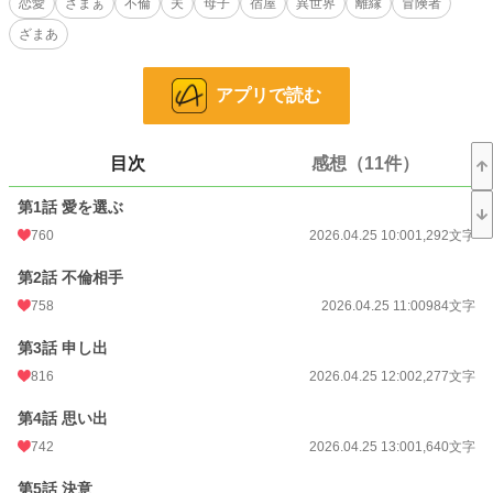
恋愛
ざまぁ
不倫
夫
母子
宿屋
異世界
離縁
冒険者
あの宿を実際に回していたのは、私たちです。
ざまあ
それを手放して、どうなるのか。
新しい宿での生活と、元の宿の変化を見ながら、
アプリで読む
私は自分の選択を確かめていきます。
小説
648 位 / 228,792 件
目次
感想（11件）
恋愛
380 位 / 66,374 件
第1話 愛を選ぶ
お気に入り
1,223
760
2026.04.25 10:00
1,292文字
24h.ポイント
2,039 pt
第2話 不倫相手
文字数
58,420
758
2026.04.25 11:00
984文字
更新日時
2026.05.05 12:00
第3話 申し出
初回公開日時
2026.04.25 10:00
816
2026.04.25 12:00
2,277文字
初回完結日時
2026.05.05 15:33
第4話 思い出
742
2026.04.25 13:00
1,640文字
週間ポイント
7,888 pt (1,288 位)
第5話 決意
月間ポイント
36,131 pt (1,264 位)