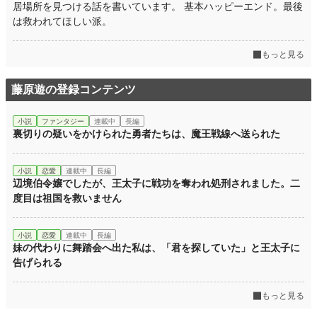
居場所を見つける話を書いています。 基本ハッピーエンド。最後
は救われてほしい派。
もっと見る
藤原遊の登録コンテンツ
小説
ファンタジー
連載中
長編
裏切りの疑いをかけられた勇者たちは、魔王戦線へ送られた
小説
恋愛
連載中
長編
辺境伯令嬢でしたが、王太子に戦功を奪われ処刑されました。二
度目は祖国を救いません
小説
恋愛
連載中
長編
妹の代わりに舞踏会へ出た私は、「君を探していた」と王太子に
告げられる
もっと見る