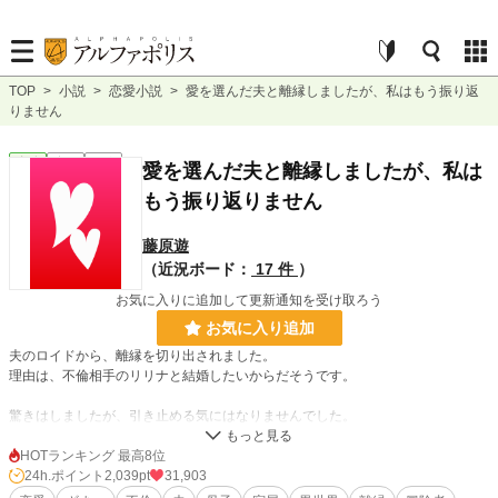
TOP
>
小説
>
恋愛小説
>
愛を選んだ夫と離縁しましたが、私はもう振り返
りません
恋愛
完結
長編
愛を選んだ夫と離縁しましたが、私は
もう振り返りません
藤原遊
（近況ボード：
17 件
）
お気に入りに追加して更新通知を受け取ろう
お気に入り追加
夫のロイドから、離縁を切り出されました。
理由は、不倫相手のリリナと結婚したいからだそうです。
驚きはしましたが、引き止める気にはなりませんでした。
私は息子のルークと一緒に家を出ることにします。
HOTランキング 最高8位
ちょうど、ルークが新しく宿屋を始める準備をしていたところでした。
24h.ポイント
2,039pt
31,903