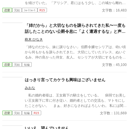
を傾けていた。 「アリシア、君にはもう少し、この城から離れて
もらいたい」 レオンハルトの声は、いつものように低く、落ち
文字数：16,483
恋愛
完結
ｼｮｰﾄｼｮｰﾄ
R15
着いていた。しかし、その言葉の意味は、アリシアにとってあま
りにも唐突で、あまりにも冷たいものだった。 「……離れる、と
はどういう意味でございますか」 「つまり、この城にいないでほ
「姉だから」と大切なものを譲らされてきた私〜一度も
しい、ということだ。しばらくの間、君には別の場所で暮らして
話したことのない公爵令息に「よく遭遇するな」と声を
もらいたい」 アリシアは、ゆっくりと目を閉じた。指先がわず
かけられました〜
かに震えるのを、彼女は必死に抑えていた。この男の前で、自分
柊木 ひなき
が動揺している姿を見せたくなかったからだ。
「姉なのだから、妹に譲りなさい」 伯爵令嬢セシリアは、幼い頃
から何もかもを譲らされてきた。 大切にしていたドレス、ぬいぐ
るみ、仲の良かった侍女、友人。 セシリアが大切にするものを、
妹は欲しがった。 「ごめんなさい、お姉様。ダミアン様との子供
文字数：45,100
恋愛
完結
短編
ができちゃったから、私にダミアン様をちょうだい？」 妹のヴィ
ヴィアンは、婚約者までも欲しがった。 「そういうことだから、
妹に譲りなさい」 母親は、いつもと変わらない口調で言った。 一
はっきり言ってカケラも興味はございません
ヶ月後の結婚式は、ヴィヴィアンの結婚式にすり替えられた。 式
みおな
の準備で忙しくなるからと追い出され、セシリアは途方に暮れ
る。 「君には、よく遭遇するな」 声をかけたのは、公爵令息のア
私の婚約者様は、王女殿下の騎士をしている。 病弱でお美し
レクシスだった。 アレクシスは、社交界でも最も注目を集める
い王女殿下に常に付き従い、婚約者としての交流も、マトモにし
人。セシリアには当然、話をした記憶もない。 それなのにアレク
たことがない。 まぁ、好きになさればよろしいわ。 私には関係
シスは、セシリアのことをやけに気にする素振りを見せて……。
ないことですから。
文字数：131,669
恋愛
完結
短編
R15
いいえ、望んでいません