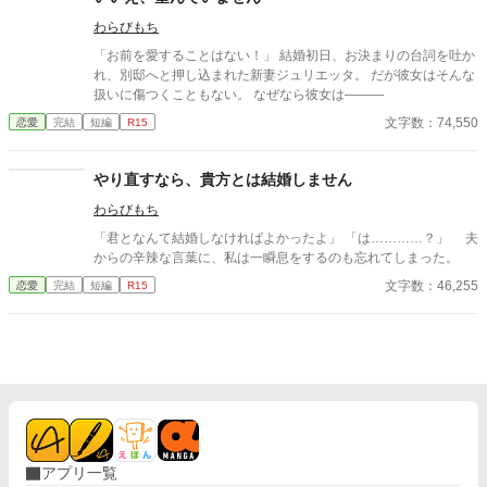
わらびもち
「お前を愛することはない！」 結婚初日、お決まりの台詞を吐か
れ、別邸へと押し込まれた新妻ジュリエッタ。 だが彼女はそんな
扱いに傷つくこともない。 なぜなら彼女は―――
文字数：74,550
恋愛
完結
短編
R15
やり直すなら、貴方とは結婚しません
わらびもち
「君となんて結婚しなければよかったよ」 「は…………？」 夫
からの辛辣な言葉に、私は一瞬息をするのも忘れてしまった。
文字数：46,255
恋愛
完結
短編
R15
アプリ一覧