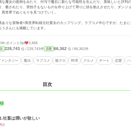
惰な魔女の面倒をみたり、付与で魔石に新たな可能性を生んだり、美味しいと評判
り、癒されたり、突拍子もないものを作り上げて周りに頭を抱えさせたり、ダンジ
、異世界でぬくもりを見つけていく。
情ありな冒険者×異世界転移元社畜女のカップリング。ラブコメ中心ですが、たまに
ろうさんにも掲載しています。
24h.ポイント
0pt
3,466
228,743
66,362
位 / 228,743件
位 / 66,362件
説
恋愛
ファンタジー
魔法
ラブコメ
飯テロ
料理
グルメ
チート
恋愛
ハ
目次
移
01.社畜は潤いが欲しい
53