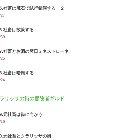
15.社畜は魔石で試行錯誤する・２
27
16.社畜は散策する
39
17.社畜とお酒の翌日ミネストローネ
25
18.社畜は暗転する
24
ラリッサの街の冒険者ギルド
19.元社畜は街に向かう
16
20.元社畜とクラリッサの街