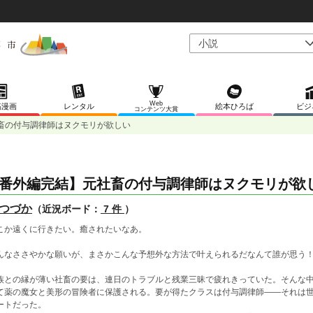
Web
稿漫画
レンタル
絵本ひろば
ビジ
コンテンツ大賞
畜の付与調律師はヌクモリが欲しい
番外編完結】元社畜の付与調律師はヌクモリが欲
つづか
（近況ボード：
7 件
）
こか遠くに行きたい。癒されたいなあ。
んなささやかな願いが、まさかこんな予想外な方法で叶えられるだなんて誰が思う
族との縁が薄い社畜の要は、連日のトラブルと残業三昧で疲れきっていた。そんな
て薬の魔女と美形の冒険者に保護される。要が得たクラスは付与調律師――それは
ートだった。