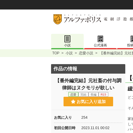
小説
公式漫画
投
TOP
>
小説
>
恋愛小説
>
【番外編完結】元社
作品の情報
【
【番外編完結】元社畜の付与調
律師はヌクモリが欲しい
綴
恋愛
完結
長編
R15
ど
お気に入り追加
そ
お気に入り
254
家
し
初回公開日時
2023.11.01 00:02
パ