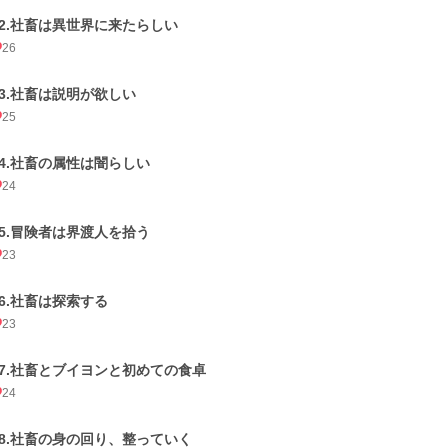
02.社畜は異世界に来たらしい
26
03.社畜は説明が欲しい
25
04.社畜の属性は闇らしい
24
05.冒険者は界渡人を拾う
23
06.社畜は探索する
23
07.社畜とブイヨンと初めての食卓
24
08.社畜の身の回り、整っていく