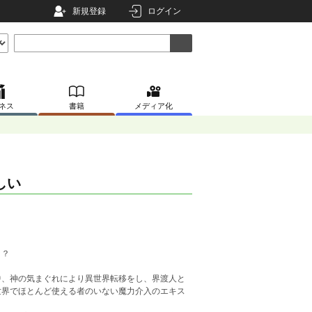
新規登録
ログイン
ネス
書籍
メディア化
しい
！？
中、神の気まぐれにより異世界転移をし、界渡人と
世界でほとんど使える者のいない魔力介入のエキス