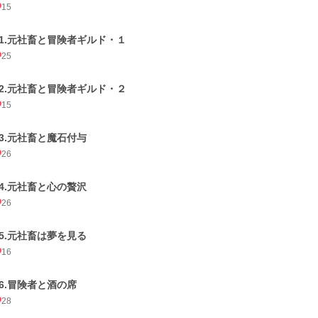
15
21.元社畜と冒険者ギルド・１
25
22.元社畜と冒険者ギルド・２
15
23.元社畜と魔石付与
26
24.元社畜と心の贅沢
26
25.元社畜は夢を見る
16
26.冒険者と酒の席
28