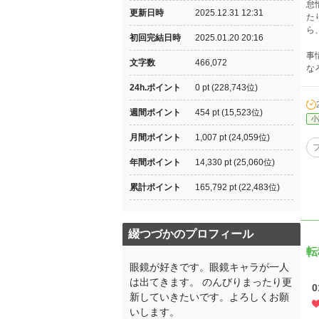
怠
更新日時
2025.12.31 12:31
た
ら
初回完結日時
2025.01.20 20:16
事
文字数
466,072
な
24h.ポイント
0 pt (228,743位)
週間ポイント
454 pt (15,523位)
小
月間ポイント
1,007 pt (24,059位)
年間ポイント
14,330 pt (25,060位)
累計ポイント
165,792 pt (22,483位)
綴つづかのプロフィール
転
眼鏡が好きです。眼鏡キャラが一人
は出てきます。 のんびりまったり更
新していきたいです。よろしくお願
いします。