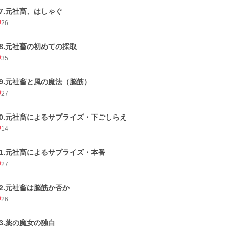
27.元社畜、はしゃぐ
26
28.元社畜の初めての採取
35
29.元社畜と風の魔法（脳筋）
27
30.元社畜によるサプライズ・下ごしらえ
14
31.元社畜によるサプライズ・本番
27
32.元社畜は脳筋か否か
26
33.薬の魔女の独白