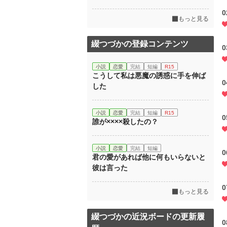
もっと見る
綴つづかの登録コンテンツ
小説
恋愛
完結
短編
R15
こうして私は悪魔の誘惑に手を伸ば
した
小説
恋愛
完結
短編
R15
誰が××××殺したの？
小説
恋愛
完結
短編
君の愛があれば他に何もいらないと
彼は言った
もっと見る
綴つづかの近況ボードの更新履