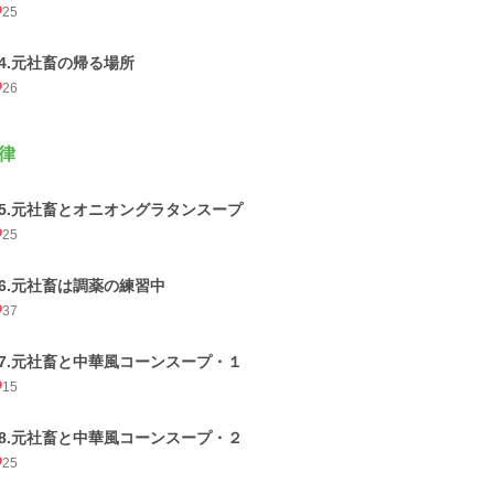
25
34.元社畜の帰る場所
26
律
35.元社畜とオニオングラタンスープ
25
36.元社畜は調薬の練習中
37
37.元社畜と中華風コーンスープ・１
15
38.元社畜と中華風コーンスープ・２
25