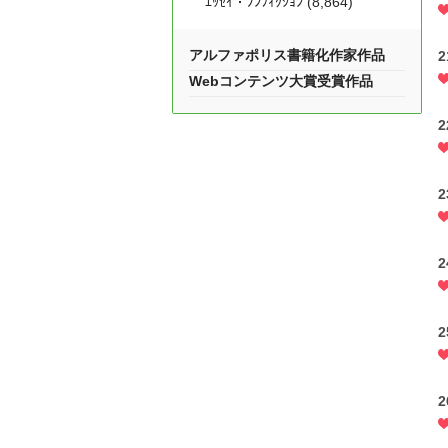
ｴｯｾｲ・ﾉﾝﾌｨｸｼｮﾝ (8,864)
アルファポリス書籍化作家作品
Webコンテンツ大賞受賞作品