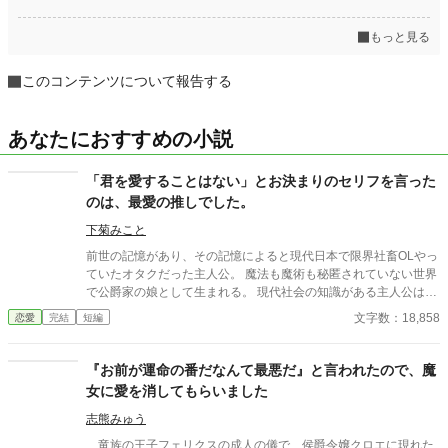
もっと見る
このコンテンツについて報告する
あなたにおすすめの小説
「君を愛することはない」とお決まりのセリフを言った
のは、最愛の推しでした。
下菊みこと
前世の記憶があり、その記憶によると現代日本で限界社畜OLやっ
ていたオタクだった主人公。 魔法も魔術も秘匿されていない世界
で公爵家の娘として生まれる。 現代社会の知識がある主人公は、
昔から神童と称えられ、18歳の誕生日を迎えた今も才女と評され
文字数：18,858
恋愛
完結
短編
る。 しかしこの世界の「美しい女性」の定義の真逆の見た目から
婚約者がいない。 これでは行き遅れると心配した両親が持ってき
た縁談は、新興伯爵家（どうも商売で成功して、その経済効果か
『お前が運命の番だなんて最悪だ』と言われたので、魔
ら叙爵されたらしい）との縁談。 これは裏があるなと思いつつ
女に愛を消してもらいました
も、「結婚は勢いよ！」と背を押されそのまま結婚式。 結婚式に
現れた新郎は…なんと二人！？しかも前世最推しだった兄弟キャ
志熊みゅう
ラ！？ 一応、この世界の主人公が暮らすこの国では男女ともに
竜族の王子フェリクスの成人の儀で、侯爵令嬢クロエに現れた