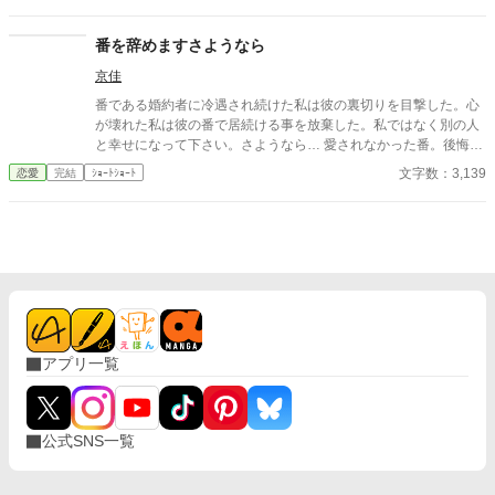
番を辞めますさようなら
京佳
番である婚約者に冷遇され続けた私は彼の裏切りを目撃した。心
が壊れた私は彼の番で居続ける事を放棄した。私ではなく別の人
と幸せになって下さい。さようなら… 愛されなかった番。後悔ざ
まぁ。すれ違いエンド。ゆるゆる設定。 ※沢山のお気に入り＆い
文字数：3,139
恋愛
完結
ｼｮｰﾄｼｮｰﾄ
いねをありがとうございます。感謝感謝♡
アプリ一覧
公式SNS一覧