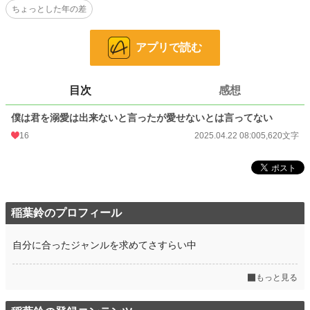
ちょっとした年の差
小説
228,792 位 / 228,792 件
恋愛
66,374 位 / 66,374 件
アプリで読む
お気に入り
8
24h.ポイント
0 pt
目次
感想
文字数
5,620
僕は君を溺愛は出来ないと言ったが愛せないとは言ってない
16
2025.04.22 08:00
5,620文字
更新日時
2025.04.22 08:00
初回公開日時
2025.04.22 08:00
初回完結日時
2025.04.22 08:00
週間ポイント
7 pt (78,785 位)
稲葉鈴のプロフィール
月間ポイント
7 pt (116,421 位)
自分に合ったジャンルを求めてさすらい中
年間ポイント
735 pt (92,569 位)
もっと見る
累計ポイント
7,256 pt (110,211 位)