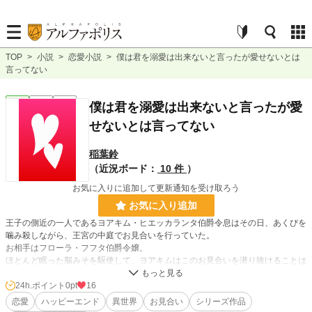
TOP
>
小説
>
恋愛小説
>
僕は君を溺愛は出来ないと言ったが愛せないとは
言ってない
恋愛
完結
短編
僕は君を溺愛は出来ないと言ったが愛
せないとは言ってない
稲葉鈴
（近況ボード：
10 件
）
お気に入りに追加して更新通知を受け取ろう
お気に入り追加
王子の側近の一人であるヨアキム・ヒエッカランタ伯爵令息はその日、あくびを
噛み殺しながら、王宮の中庭でお見合いを行っていた。
お相手はフローラ・フフタ伯爵令嬢。
ほとんど眠った脳みそを駆使して、ヨアキムはこのお見合いを潜り抜けることは
出来るのだろうか。
24h.ポイント
0pt
16
『政略結婚だからって愛を育めないとは限りません』の番外編になります。
恋愛
ハッピーエンド
異世界
お見合い
シリーズ作品