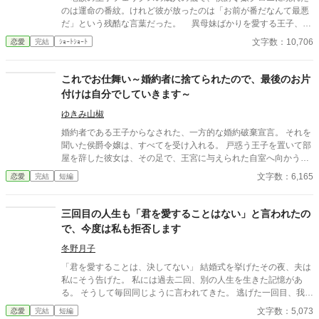
「重婚」が認められている（昔国を揺るがすような大恋愛があっ
のは運命の番紋。けれど彼が放ったのは「お前が番だなんて最悪
たせいらしい）ので法律上は無理はないのだが…。 そして初夜。
だ」という残酷な言葉だった。 異母妹ばかりを愛する王子、家
ベッドの上でネグリジェを着て待っていた主人公の元に、二人
族に疎まれる日々に耐えきれなくなったクロエは、半地下に住む
文字数：10,706
恋愛
完結
ｼｮｰﾄｼｮｰﾄ
は…来た！？ しかしお決まりの「君を愛することはない」「これ
魔女へ願う。「この愛を消してください」と。 恋も嫉妬も失
は公爵家の庇護に入るための政略結婚」と言われる。 主人公は果
い、辺境で静かに生き直そうとした彼女のもとに、三年後、王宮
たして推したちと良好な関係を築いていけるのか…！？ 小説家に
から使者が現れる。異母妹の魅了が暴かれ、王子は今さら真実の
これでお仕舞い～婚約者に捨てられたので、最後のお片
なろう様でも投稿しています。
愛を誓うが、クロエの心にはもう何も響かない。愛されなかった
付けは自分でしていきます～
令嬢と、愛を取り戻したい竜王子。番たちの行く末は――。
ゆきみ山椒
婚約者である王子からなされた、一方的な婚約破棄宣言。 それを
聞いた侯爵令嬢は、すべてを受け入れる。 戸惑う王子を置いて部
屋を辞した彼女は、その足で、王宮に与えられた自室へ向かう。
たくさんの思い出が詰まったものたちを自分の手で「仕舞う」た
文字数：6,165
恋愛
完結
短編
めに――。 ※この作品は、「小説家になろう」にも掲載していま
す。
三回目の人生も「君を愛することはない」と言われたの
で、今度は私も拒否します
冬野月子
「君を愛することは、決してない」 結婚式を挙げたその夜、夫は
私にそう告げた。 私には過去二回、別の人生を生きた記憶があ
る。 そうして毎回同じように言われてきた。 逃げた一回目、我慢
した二回目。いずれも上手くいかなかった。 だから今回は。
文字数：5,073
恋愛
完結
短編