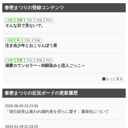
初回完結日時
2024.08.01 12:45
春密まつりの登録コンテンツ
週間ポイント
35 pt (53,125 位)
月間ポイント
210 pt (50,739 位)
小説
恋愛
完結
短編
R18
そんな目で見ないで。
年間ポイント
8,193 pt (35,339 位)
累計ポイント
100,280 pt (30,394 位)
小説
BL
完結
短編
泣き虫少年とおこりんぼう君
小説
恋愛
完結
長編
R18
溺愛カウンセラー～幼馴染みと恋人ごっこ～
もっと見る
春密まつりの近況ボードの更新履歴
2025-08-05 23:23:59
「強引組長は雇われ婚約者を淫らに愛す」書籍化について
2024-01-29 22:19:25