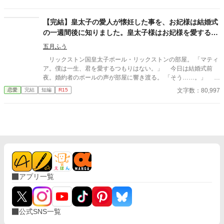
ってほしい」 努力を踏みにじった王太子はすべてを失い、選ばれ
たのは誠実に生きてきた彼女だった。 これは、年上国王に溺愛さ
れながら、世界一幸せな王妃になるまでの逆転ラブストーリー。
【完結】皇太子の愛人が懐妊した事を、お妃様は結婚式
の一週間後に知りました。皇太子様はお妃様を愛するつ
もりは無いようです。
五月ふう
リックストン国皇太子ポール・リックストンの部屋。 「マティ
ア。僕は一生、君を愛するつもりはない。」 今日は結婚式前
夜。婚約者のポールの声が部屋に響き渡る。 「そう……。」 マ
ティアは小さく笑みを浮かべ、ゆっくりとソファーに身を預け
文字数：80,997
恋愛
完結
短編
R15
た。 明日、ポールの花嫁になるはずの彼女の名前はマティ
ア・ドントール。ドントール国第一王女。21歳。 リッカルド国
とドントール国の和平のために、マティアはこの国に嫁いでき
た。ポールとの結婚は政略的なもの。彼らの意志は一切介入して
いない。 「どんなことがあっても、僕は君を王妃とは認めな
い。」 ポールはマティアを憎しみを込めた目でマティアを見つ
める。美しい黒髪に青い瞳。ドントール国の宝石と評されるマテ
ィア。 「私が……ずっと貴方を好きだったと知っても、妻として
認めてくれないの……？」 「ちっ……」 ポールは顔をしかめて
アプリ一覧
舌打ちをした。 「……だからどうした。幼いころのくだらない
感情に……今更意味はない。」 ポールは険しい顔でマティアを
睨みつける。銀色の髪に赤い瞳のポール。マティアにとってポー
ルは大切な初恋の相手。 だが、ポールにはマティアを愛すること
公式SNS一覧
はできない理由があった。 二人の結婚式が行われた一週間後、マ
ティアは衝撃の事実を知ることになる。 「サラが懐妊したですっ