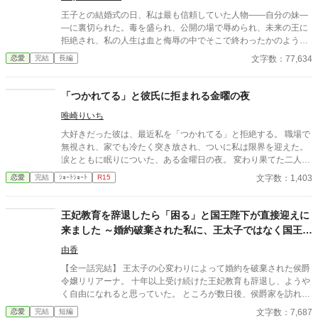
王子との結婚式の日、私は最も信頼していた人物――自分の妹―
―に裏切られた。毒を盛られ、公開の場で辱められ、未来の王に
拒絶され、私の人生は血と侮辱の中でそこで終わったかのように
思えた。しかし、死が私を迎えたとき、不可能なことが起きた―
文字数：77,634
恋愛
完結
長編
―私は同じ回廊で、祭壇の前で目を覚まし、あらゆる涙、嘘、そ
して一撃の記憶をそのまま覚えていた。今、二度目のチャンスを
得た私は、ただ一つの使命を持つ――真実を突き止め、奪われた
「つかれてる」と彼氏に拒まれる金曜の夜
ものを取り戻し、私を破滅させた者たちにその代償を払わせる。
唯崎りいち
もはや、何も以前のままではない。何も許されない。
大好きだった彼は、最近私を「つかれてる」と拒絶する。 職場で
無視され、家でも冷たく突き放され、ついに私は限界を迎えた。
涙とともに眠りについた、ある金曜日の夜。 変わり果てた二人の
関係は、予想もしない結末を迎える。
文字数：1,403
恋愛
完結
ｼｮｰﾄｼｮｰﾄ
R15
王妃教育を辞退したら「困る」と国王陛下が直接迎えに
来ました ～婚約破棄された私に、王太子ではなく国王陛
下が求婚してきます〜
由香
【全一話完結】 王太子の心変わりによって婚約を破棄された侯爵
令嬢リリアーナ。 十年以上受け続けた王妃教育も辞退し、ようや
く自由になれると思っていた。 ところが数日後、侯爵家を訪れた
のは国王陛下本人。 「王妃教育を辞退されると困る。私の妃にな
文字数：7,687
恋愛
完結
短編