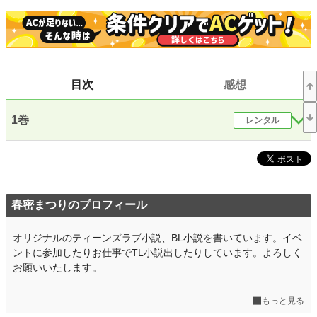
怖いと思っていた虎将のいろんな顔を見ていくうちに惹かれるが、
『普通の家庭』に憧れる春子は彼と共にいることに迷いはじめ――。
目次
感想
※暴力表現あります。苦手な方はご注意下さい。
※この作品は架空のものであり、実在の人物、団体、場所、法律及び名称とは関
係がありません
1巻
レンタル
小説
228,887 位 / 228,887 件
恋愛
66,384 位 / 66,384 件
お気に入り
162
春密まつりのプロフィール
24h.ポイント
0 pt
オリジナルのティーンズラブ小説、BL小説を書いています。イベ
文字数(レンタル含む)
139,212
ントに参加したりお仕事でTL小説出したりしています。よろしく
お願いいたします。
更新日時
2025.09.10 12:34
初回公開日時
2024.01.29 22:14
もっと見る