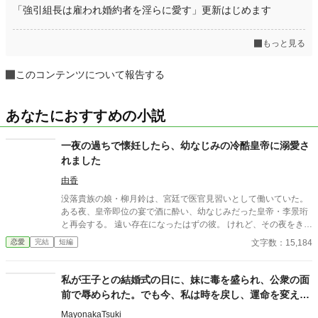
「強引組長は雇われ婚約者を淫らに愛す」更新はじめます
もっと見る
このコンテンツについて報告する
あなたにおすすめの小説
一夜の過ちで懐妊したら、幼なじみの冷酷皇帝に溺愛さ
れました
由香
没落貴族の娘・柳月鈴は、宮廷で医官見習いとして働いていた。
ある夜、皇帝即位の宴で酒に酔い、幼なじみだった皇帝・李景珩
と再会する。 遠い存在になったはずの彼。 けれど、その夜をきっ
かけに月鈴の運命は大きく動き出す。 冷酷と恐れられる皇帝が、
文字数：15,184
恋愛
完結
短編
なぜか彼女だけには甘すぎて――。
私が王子との結婚式の日に、妹に毒を盛られ、公衆の面
前で辱められた。でも今、私は時を戻し、運命を変えに
来た。
MayonakaTsuki