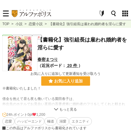
TOP
>
小説
>
恋愛小説
>
【書籍化】強引組長は雇われ婚約者を淫らに愛す
恋愛
完結
長編
R18
【書籍化】強引組長は雇われ婚約者を
淫らに愛す
春密まつり
（近況ボード：
20 件
）
お気に入りに追加して更新通知を受け取ろう
お気に入り追加
※書籍化いたしました！
借金を抱えて昼も夜も働いている園田春子は、
外出先のホテルでお見合い直前の吾妻虎将に婚約者のフリをしてくれと頼まれ
る。
24h.ポイント
0pt
1,200
一日二十万円をもらえると聞き、お金とひきかえに引き受けたが、実は彼は極道
恋愛
ハッピーエンド
極道
溺愛
エタニティ
の組長だった。
この作品はアルファポリスから書籍化されています
怯えつつも借金返済のために虎将との生活を始める春子。