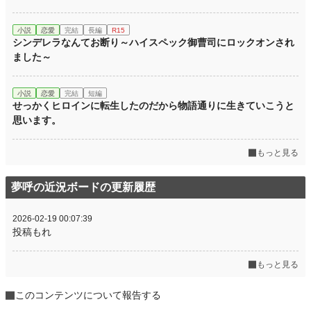
小説
恋愛
完結
長編
R15
シンデレラなんてお断り～ハイスペック御曹司にロックオンされ
ました～
小説
恋愛
完結
短編
せっかくヒロインに転生したのだから物語通りに生きていこうと
思います。
もっと見る
夢呼の近況ボードの更新履歴
2026-02-19 00:07:39
投稿もれ
もっと見る
このコンテンツについて報告する