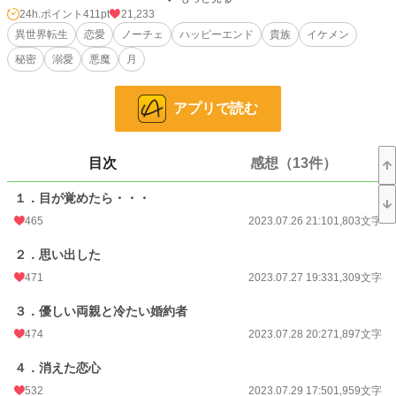
ローゼはその言葉にショックを受け、熱を出し寝込んでしまう。数日間うなされ
24h.ポイント
411pt
21,233
続け、やっと目を覚ました。前世の記憶と共に・・・。
異世界転生
恋愛
ノーチェ
ハッピーエンド
貴族
イケメン
秘密
溺愛
悪魔
月
愛されることは無いと分かっていても、覆すことが出来ないのが貴族間の政略結
婚。日本で生きたアラサー女子の「私」が八割心を占めているローゼが、この政
略結婚に臨むことになる。
アプリで読む
いくら政略結婚といえども、親に孫を見せてあげて親孝行をしたいという願いを
持つローゼは、何とかアーサーに振り向いてもらおうと頑張るが、鉄壁のアーサ
ーには敵わず。それどころか益々嫌われる始末。
目次
感想（13件）
一体私の何が気に入らないんだか。そこまで嫌わなくてもいいんじゃないんです
かね！いい加減腹立つわっ！
１．目が覚めたら・・・
465
2023.07.26 21:10
1,803文字
世界観はゆるいです！
カクヨム様にも投稿しております。
２．思い出した
471
2023.07.27 19:33
1,309文字
※１０万文字を超えたので長編に変更しました。
３．優しい両親と冷たい婚約者
小説
3,567 位 / 228,878 件
474
2023.07.28 20:27
1,897文字
恋愛
1,909 位 / 66,383 件
４．消えた恋心
お気に入り
1,066
532
2023.07.29 17:50
1,959文字