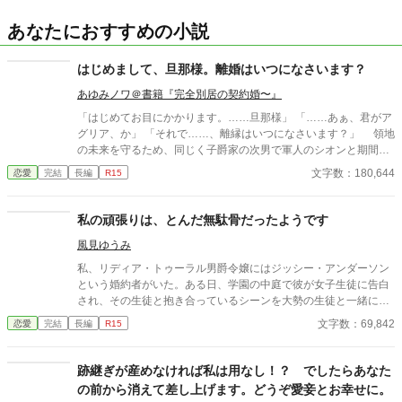
あなたにおすすめの小説
はじめまして、旦那様。離婚はいつになさいます？
あゆみノワ＠書籍『完全別居の契約婚〜』
「はじめてお目にかかります。……旦那様」 「……あぁ、君がア
グリア、か」 「それで……、離縁はいつになさいます？」 領地
の未来を守るため、同じく子爵家の次男で軍人のシオンと期間限
定の契約婚をした貧乏貴族令嬢アグリア。 両家の顔合わせな
文字数：180,644
恋愛
完結
長編
R15
し、婚礼なし、一切の付き合いもなし。それどころかシオン本人
とすら一度も顔を合わせることなく結婚したアグリアだったが、
長らく戦地へと行っていたシオンと初対面することになった。
私の頑張りは、とんだ無駄骨だったようです
帰ってきたその日、アグリアは約束通り離縁を申し出たのだが―
風見ゆうみ
―。 形だけの結婚をしたはずのふたりは、愛で結ばれた本物の
夫婦になれるのか。 ★HOTランキング最高２位をいただきまし
私、リディア・トゥーラル男爵令嬢にはジッシー・アンダーソン
た！ ありがとうございます！ ※書き上げ済みなので完結保証。
という婚約者がいた。ある日、学園の中庭で彼が女子生徒に告白
他サイトでも掲載中です。
され、その生徒と抱き合っているシーンを大勢の生徒と一緒に見
てしまった上に、その場で婚約破棄を要求されてしまう。 婚約破
文字数：69,842
恋愛
完結
長編
R15
棄を要求されてすぐに、ミラン・ミーグス公爵令息から求婚さ
れ、ひそかに彼に思いを寄せていた私は、彼の申し出を受けるか
迷ったけれど、彼の両親から身を引く様にお願いされ、ミランを
跡継ぎが産めなければ私は用なし！？ でしたらあなた
諦める事に決める。 そんな私は、学園を辞めて遠くの街に引っ越
の前から消えて差し上げます。どうぞ愛妾とお幸せに。
し、平民として新しい生活を始めてみたんだけど、ん？ 誰かか