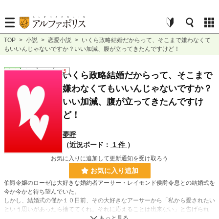
TOP
>
小説
>
恋愛小説
>
いくら政略結婚だからって、そこまで嫌わなくて
もいいんじゃないですか？いい加減、腹が立ってきたんですけど！
恋愛
完結
長編
R15
いくら政略結婚だからって、そこまで
嫌わなくてもいいんじゃないですか？
いい加減、腹が立ってきたんですけ
ど！
夢呼
（近況ボード：
1 件
）
お気に入りに追加して更新通知を受け取ろう
お気に入り追加
伯爵令嬢のローゼは大好きな婚約者アーサー・レイモンド侯爵令息との結婚式を
今か今かと待ち望んでいた。
しかし、結婚式の僅か１０日前、その大好きなアーサーから「私から愛されたい
という思いがあったら捨ててくれ。それに応えることは出来ない」と告げられ
る。