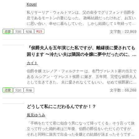
らストーカーされてる？ それだけじゃなく、ミランが私を見つ
Kouei
け出してしまい…！？ え、これじゃあ、私、何のために引っ越し
私リサーリア・ウォルトマンは、父の命令でグリフォンド伯爵令
たの！？ ※恋愛メインで書くつもりですが、ざまぁ必要のご意見
息であるモートンの妻になった。 政略結婚だったけれど、お互い
があれば、微々たるものになりますが、ざまぁを入れるつもりで
に思い合い、幸せに暮らしていた。 しかし結婚して１年経っても
す。 ※ざまぁ希望をいただきましたので、タグを「ざまぁ」に変
子宝に恵まれなかった事で、義父母に愛妾を薦められた夫。 「承
文字数：22,869
恋愛
完結
短編
R15
更いたしました。 ※史実とは関係ない異世界の世界観であり、設
知致しました」 夫は二つ返事で承諾した。 私を裏切らないと言っ
定も緩くご都合主義です。魔法も存在します。作者の都合の良い
たのに、こんな簡単に受け入れるなんて…！ 貴方がそのつもりな
世界観や設定であるとご了承いただいた上でお読み下さいませ。
ら、私は喜んで消えて差し上げますわ。 私は切岸に立って、夕日
『侯爵夫人を五年演じた私ですが、離縁後に愛されても
を見ながら夫に別れを告げた―――… ※この作品は、他サイトに
困ります 〜冷たい夫は隣国の令嬢に夢中だったのに、今
も投稿しています。
さら執着されてももう遅いです〜』
カイト
伯爵令嬢 エレノア・フォルクナー は、名門ヴァレスト家の当主で
ある ルシアン・ヴァレスト侯爵 に嫁ぎ、五年間、完璧な侯爵夫人
として生きてきた。 夫に愛されなくてもいい。 せめて侯爵家にふ
さわしい妻であろう——そう自分に言い聞かせながら。 ルシアン
文字数：66,288
恋愛
完結
長編
はいつも冷静で無口だった。 優しい言葉をかけられたことも、名
前を呼ばれたことすら、ほとんどない。 それでもエレノアは、彼
の隣に立つため努力し続けた。 だが、隣国から美貌の公爵令嬢 ヴ
どうして私にこだわるんですか！？
ィオレット・エヴァンズ が訪れてから、すべてが変わる。 社交界
風見ゆうみ
で注目を集めるヴィオレットに、ルシアンの視線は奪われた。 二
人の親しげな様子に、周囲は囁き始める。 ——侯爵様が愛してい
「手柄をたてて君に似合う男になって帰ってくる」そう言って旅
るのは、侯爵夫人ではない。 嫉妬も、悲しみも、悔しさも。 エレ
立って行った婚約者は三年後、伯爵の爵位をいただくのですが、
ノアはすべて飲み込み、微笑み続けた。 だが、心が完全に擦り切
それと同時に旅先で出会った令嬢との結婚が決まったそうです。
れた五年目の冬。 彼女はついに決断する。 「離縁してください、