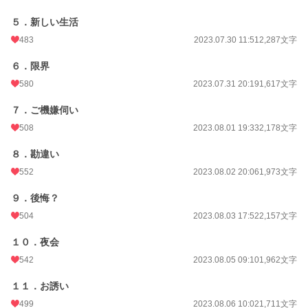
24h.ポイント
411 pt
５．新しい生活
文字数
120,418
483
2023.07.30 11:51
2,287文字
更新日時
2023.11.14 22:00
６．限界
580
2023.07.31 20:19
1,617文字
初回公開日時
2023.07.26 21:10
７．ご機嫌伺い
初回完結日時
2023.11.15 07:56
508
2023.08.01 19:33
2,178文字
週間ポイント
11,313 pt (862 位)
８．勘違い
月間ポイント
30,460 pt (1,528 位)
552
2023.08.02 20:06
1,973文字
年間ポイント
336,272 pt (1,712 位)
９．後悔？
累計ポイント
632,722 pt (8,673 位)
504
2023.08.03 17:52
2,157文字
１０．夜会
542
2023.08.05 09:10
1,962文字
１１．お誘い
499
2023.08.06 10:02
1,711文字