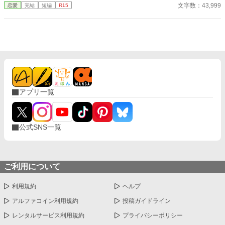
それを知った伯爵令嬢である私、リノア・ブルーミングは悲しい
文字数：43,999
恋愛
完結
短編
R15
ルシアン様」 差し出した離縁届に、ルシアンは一切引き留めるこ
気持ちなんて全くわいてきませんでした。だって、そんな事にな
となく署名した。 これで終わり。 もう、期待しなくていい。 そ
るだろうなってわかってましたから！ 婚約破棄されて捨てられた
う思って王都を去ろうとした、その翌朝—— 「エレノア、待
という噂が広まり、もう結婚は無理かな、と諦めていたら、なん
て！」 背後から響いたのは、五年間、一度も聞いたことのない
と辺境伯から結婚の申し出が！ その方は冷酷、無口で有名な
声。 初めて、彼が自分の名前を呼んだのだ。 「……愛している。
方。おっとりした私なんて、すぐに捨てられてしまう、そう思っ
君を失って、ようやく気づいた」 今さらそんなことを言われて
たので、うまーくお断りして田舎でゆっくり過ごそうと思った
も、もう遅い。 これは、愛されない妻をやめた侯爵夫人が、自分
ら、なぜか結婚のお断りを断られてしまう。 え！？ そんな事っ
の人生を取り戻していく物語。 そして、手放して初めて愛に気づ
てあるんですか？ しかもなぜか、元婚約者とその彼女が田舎に
いた侯爵が、狂おしいほどの執着で妻を追いかける、切なく甘い
引っ越した私を追いかけてきて！？ おっとりマイペースなヒロイ
再生の恋物語。
アプリ一覧
ンとヒロインに恋をしている辺境伯とのラブコメです。ざまぁは
後半です。 ※独自の世界観ですので、設定はゆるめ、ご都合主義
です。
公式SNS一覧
ご利用について
利用規約
ヘルプ
アルファコイン利用規約
投稿ガイドライン
レンタルサービス利用規約
プライバシーポリシー