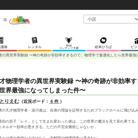
Web
稿漫画
レンタル
絵本ひろば
ビジ
コンテンツ大賞
者の異世界実験録 〜神の奇跡が非効率すぎるので、物理学で最適化したら世界最強
才物理学者の異世界実験録 〜神の奇跡が非効率
世界最強になってしまった件〜
とりえむ
（近況ボード：
6 件
）
球の天才物理学者・湯川連は、自身の理論を証明するためブラックホールに飛び込
境伯の息子「レイ」として生まれ変わった彼は、この世界の魔法を見て呆れ果てる
エネルギー効率が悪すぎる。ただの不完全燃焼じゃないか」