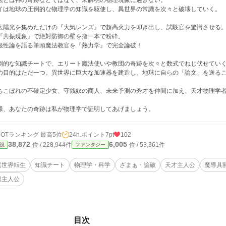
法とは神の奇跡などではなく、未解明の物理現象に過ぎない。
イは地球の圧倒的な物理学の知識を駆使し、異世界の常識を次々と破壊していく。
太陽光を集めただけの『大気レンズ』で超高火力を叩き出し、試験官を驚愕させる
『共振現象』で絶対防御の壁を指一本で粉砕。
根性論を語る筆頭魔法教官を『熱力学』で完全論破！
倒的な知識チートで、エリート魔法使いや教団の奇跡を次々と数式でねじ伏せてい
の目的はただ一つ。異世界に巨大な加速器を建造し、地球に自らの「論文」を送る
ちこぼれの不確定少女、守銭奴の商人、未来予測の秀才を仲間に加え、天才物理学
様、あなたの奇跡は私が物理学で証明してあげましょう。
HOTランキング 最高5位
24h.ポイント
7pt
102
38,872
6,005
位 / 228,944件
位 / 53,361件
説
ファンタジー
異世界転生
知識チート
物理学・科学
ざまぁ・論破
天才主人公
魔導具
男主人公
目次