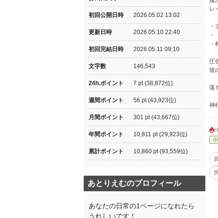
魔
レ
初回公開日時
2026.05.02 13:02
・
更新日時
2026.05.10 22:40
・
・
初回完結日時
2026.05.11 09:10
圧
文字数
146,543
彼
24h.ポイント
7 pt (38,872位)
落
週間ポイント
56 pt (43,923位)
神
月間ポイント
301 pt (43,667位)
年間ポイント
10,811 pt (29,923位)
小
累計ポイント
10,860 pt (93,559位)
あとりえむのプロフィール
あなたの日常の1ページになれたら
うれしいです！