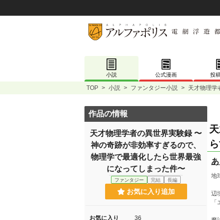
小説
公式漫画
投
TOP
>
小説
>
ファンタジー小説
>
天才物理学
作品の情報
天
天才物理学者の異世界実験録 〜
ら
神の奇跡が非効率すぎるので、
物理学で最適化したら世界最強
あ
になってしまった件〜
地
ファンタジー
完結
長編
お気に入り追加
辺
「
お気に入り
36