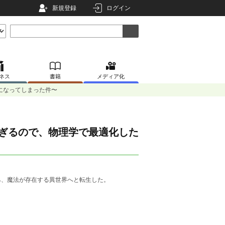
新規登録
ログイン
ネス
書籍
メディア化
になってしまった件〜
すぎるので、物理学で最適化した
み、魔法が存在する異世界へと転生した。
。