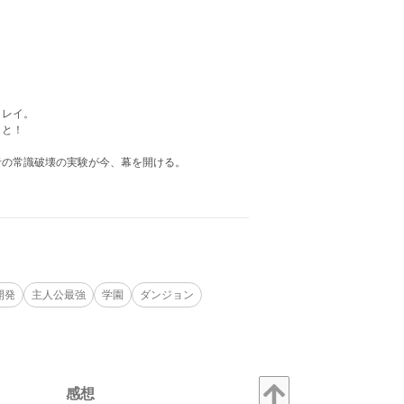
。
くレイ。
こと！
者の常識破壊の実験が今、幕を開ける。
開発
主人公最強
学園
ダンジョン
感想