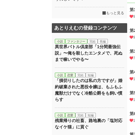
第
もっと見る
あとりえむの登録コンテンツ
第
小説
ファンタジー
完結
長編
異世界バトル倶楽部「1分間最強伝
第
説」〜俺を殺したエンタメで、死ぬ
まで稼いでやる〜
第
小説
恋愛
完結
短編
「損切りしたのは私の方ですが」婚
約破棄された悪役令嬢は、もふもふ
第
魔獣だけでなく冷酷公爵をも飼い慣
らす
第
小説
恋愛
完結
短編
残業帰りの社畜、路地裏の「塩対応
なイケ猫」に貢ぐ
第