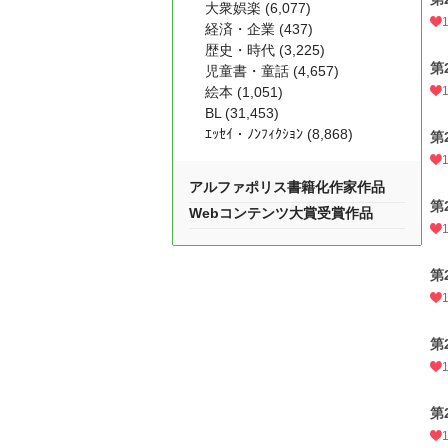
大衆娯楽 (6,077)
経済・企業 (437)
歴史・時代 (3,225)
第
児童書・童話 (4,657)
絵本 (1,051)
BL (31,453)
ｴｯｾｲ・ﾉﾝﾌｨｸｼｮﾝ (8,868)
第
アルファポリス書籍化作家作品
第
Webコンテンツ大賞受賞作品
第
第
第