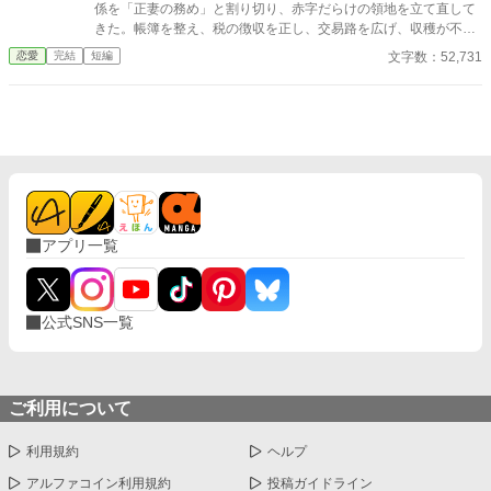
係を「正妻の務め」と割り切り、赤字だらけの領地を立て直して
きた。帳簿を整え、税の徴収を正し、交易路を広げ、収穫が不安
定な年には備蓄を回す――伯爵家の体裁を保ってきたのは、いつ
文字数：52,731
恋愛
完結
短編
も彼女の実務だった。 だがある日、夫オスヴァルドが屋敷に連れ
帰ったのは“幼馴染”の女とその息子。 「彼女は可哀想なんだ」
「この子を跡取りにする」 そして人前で、平然と言い放つ。 ――
「君の息子は、愛人の子の“下”で学べばいい」 その瞬間、リディ
アの中で何かが静かに終わった。怒鳴らない。泣かない。微笑み
すら崩さない。 「承知しました。では――正妻の役目は終わりま
したね」
アプリ一覧
公式SNS一覧
ご利用について
利用規約
ヘルプ
アルファコイン利用規約
投稿ガイドライン