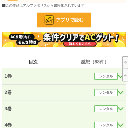
しかし、何人か友人もできて、頑張って魔法学校で勉強に励む。
この作品はアルファポリスから書籍化されています
『落ちこぼれ』と馬鹿にされていたフィンの成長物語です。
小説
4,985 位 / 228,788 件
アプリで読む
ファンタジー
864 位 / 53,314 件
お気に入り
4,611
24h.ポイント
276 pt
文字数(レンタル含む)
844,772
目次
感想（68件）
更新日時
2018.09.26 13:31
1巻
レンタル
初回公開日時
2016.08.24 14:42
初回完結日時
2018.09.19 13:07
2巻
レンタル
週間ポイント
643 pt (12,324 位)
3巻
レンタル
月間ポイント
5,891 pt (7,344 位)
年間ポイント
91,680 pt (6,425 位)
4巻
レンタル