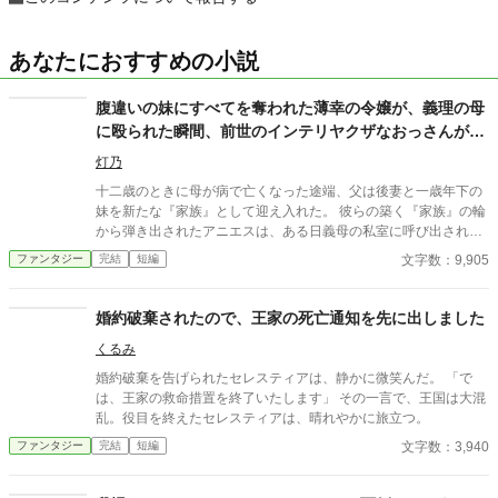
あなたにおすすめの小説
腹違いの妹にすべてを奪われた薄幸の令嬢が、義理の母
に殴られた瞬間、前世のインテリヤクザなおっさんがぶ
ちギレた場合。
灯乃
十二歳のときに母が病で亡くなった途端、父は後妻と一歳年下の
妹を新たな『家族』として迎え入れた。 彼らの築く『家族』の輪
から弾き出されたアニエスは、ある日義母の私室に呼び出され―
―。 タイトル通りのおっさんコメディーです。
文字数：9,905
ファンタジー
完結
短編
婚約破棄されたので、王家の死亡通知を先に出しました
くるみ
婚約破棄を告げられたセレスティアは、静かに微笑んだ。 「で
は、王家の救命措置を終了いたします」 その一言で、王国は大混
乱。役目を終えたセレスティアは、晴れやかに旅立つ。
文字数：3,940
ファンタジー
完結
短編