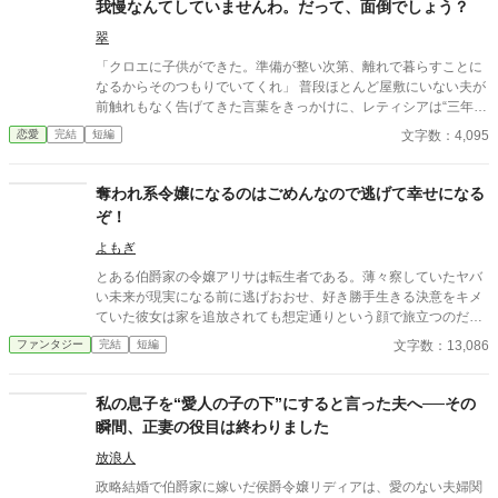
我慢なんてしていませんわ。だって、面倒でしょう？
翠
「クロエに子供ができた。準備が整い次第、離れで暮らすことに
なるからそのつもりでいてくれ」 普段ほとんど屋敷にいない夫が
前触れもなく告げてきた言葉をきっかけに、レティシアは“三年
間”の契約を終わらせることにした。 赤の他人を屋敷に迎えるこ
文字数：4,095
恋愛
完結
短編
とはしない。 不要なものに感情を砕く理由などない。 「だって、
面倒でしょう？」 不誠実な夫も、無意味な結婚も、 この際すべて
切り捨ててしまいましょう。
奪われ系令嬢になるのはごめんなので逃げて幸せになる
ぞ！
よもぎ
とある伯爵家の令嬢アリサは転生者である。薄々察していたヤバ
い未来が現実になる前に逃げおおせ、好き勝手生きる決意をキメ
ていた彼女は家を追放されても想定通りという顔で旅立つのだっ
た。
文字数：13,086
ファンタジー
完結
短編
私の息子を“愛人の子の下”にすると言った夫へ──その
瞬間、正妻の役目は終わりました
放浪人
政略結婚で伯爵家に嫁いだ侯爵令嬢リディアは、愛のない夫婦関