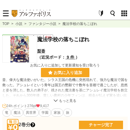
TOP
>
小説
>
ファンタジー小説
>
魔法学校の落ちこぼれ
ファンタジー
完結
長編
R15
魔法学校の落ちこぼれ
梨香
（近況ボード：
9 件
）
お気に入りに追加して更新通知を受け取ろう
お気に入り追加
昔、偉大な魔法使いがいた。シラス王国の危機に突然現れて、強力な魔法で国を
救った。アシュレイという青年は国王の懇願で十数年を首都で過ごしたが、忽然
と姿を消した。数人の弟子が、残された魔法書を基にアシュレイ魔法学校を創立
した。それから300年後、貧しい農村の少年フィンは、税金が払えず家を追い出
されそうになる。フィンはアシュレイ魔法学校の入学試験の巡回が来るのを知
る。「魔法学校に入学できたら、家族は家を追い出されない」魔法使いの素質の
24h.ポイント
276pt
9,417
ある子供を発掘しようと、マキシム王は魔法学校に入学した生徒の家族には免税
竜
魔法
異世界
学園
家族
旅
特権を与えていたのだ。フィンは一か八かで受験する。ギリギリの成績で合格し
たフィンは「落ちこぼれ」と一部の貴族から馬鹿にされる。
2巻分
チャージ完了