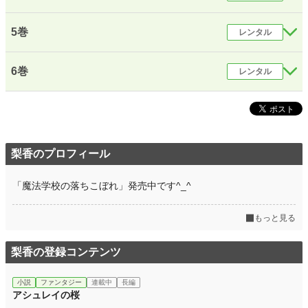
累計ポイント
4,571,990 pt (897 位)
5巻
レンタル
6巻
レンタル
梨香のプロフィール
「魔法学校の落ちこぼれ」発売中です^_^
もっと見る
梨香の登録コンテンツ
小説
ファンタジー
連載中
長編
アシュレイの桜