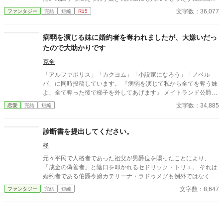
使者が連れてきた。 この事実に信じられずにいると、クラリス
文字数：36,077
ファンタジー
完結
短編
R15
が帰ってくる半年前に戻っていた。 一体隣国でクラリスの身に
何があったのか。 絶対に、もうクラリスのあんな姿を見たくな
い。堅く決意し使節団の使者として隣国に乗りこむ事になった。
病弱を演じる妹に婚約者を奪われましたが、大嫌いだっ
※一話で過激なシーンがあります。 ※他の投稿サイトにも掲
たので大助かりです
載しています。 ※11話修正、12話追加しました。* 【第1回新
エンタメ小説大賞】にエントリー中です。
克全
「アルファポリス」「カクヨム」「小説家になろう」「ノベル
バ」に同時投稿しています。 『病弱を演じて私から全てを奪う妹
よ、全て奪った後で梯子を外してあげます』 メイトランド公爵家
の長女キャメロンはずっと不当な扱いを受け続けていた。天性の
文字数：34,885
恋愛
完結
短編
悪女である妹のブリトニーが病弱を演じて、両親や周りの者を味
方につけて、姉キャメロンが受けるはずのモノを全て奪ってい
た。それはメイトランド公爵家のなかだけでなく、社交界でも同
診断書を提出してください。
じような状況だった。生まれて直ぐにキャメロンはオーガスト第
柊
一王子と婚約していたが、ブリトニーがオーガスト第一王子を誘
惑してキャメロンとの婚約を破棄させようとしたいた。だがキャ
元々平民で人格者であった祖父が男爵位を賜ったことにより、
メロンはその機会を捉えて復讐を断行した。
「成金の偽善者」と陰口を叩かれるセドリック・トリエ。 それは
婚約者である伯爵令嬢カテリーナ・ラドゥメグも例外ではなく、
神経をすり減らす日々を送っていた。 そいてラドゥメグ伯爵家を
文字数：8,647
ファンタジー
完結
短編
訪れたセドリックと、父クレマンが切り出したことは……。 ※小
説家になろう、カクヨム、pixivにも同じものを投稿しておりま
す。