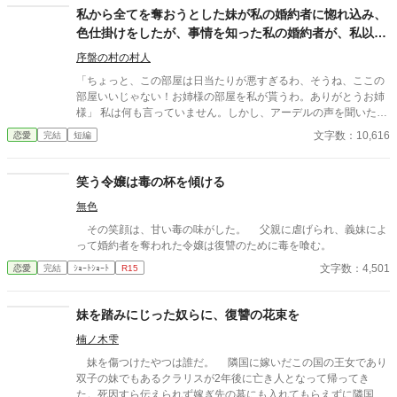
私から全てを奪おうとした妹が私の婚約者に惚れ込み、
色仕掛けをしたが、事情を知った私の婚約者が、私以上
に憤慨し、私のかわりに復讐する話
序盤の村の村人
「ちょっと、この部屋は日当たりが悪すぎるわ、そうね、ここの
部屋いいじゃない！お姉様の部屋を私が貰うわ。ありがとうお姉
様」 私は何も言っていません。しかし、アーデルの声を聞いたメ
イドは私の部屋の荷物を屋根裏部屋へと運び始めました。「ちょ
文字数：10,616
恋愛
完結
短編
っとアーデル。私は部屋を譲るなんて一言も言ってないです」
「お姉様、それは我が儘すぎるわ。お姉様だけこんな部屋ずるい
じゃない」「マリーベル。我が儘は辞めてちょうだい。また部屋
笑う令嬢は毒の杯を傾ける
を移動させるなんてメイド達が可哀想でしょ」私たちの話を聞い
無色
ていた義理母のマリアは、そう言うと、メイド達に早くするのよ
と急かすように言葉をかけました。父の再婚とともに、義理の妹
その笑顔は、甘い毒の味がした。 父親に虐げられ、義妹によ
に私の物を奪われる毎日。ついに、アーデルは、マリーベルの婚
って婚約者を奪われた令嬢は復讐のために毒を喰む。
約者ユーレイルの容姿に惚れ込み、マリーベルから奪おうとする
文字数：4,501
恋愛
完結
ｼｮｰﾄｼｮｰﾄ
R15
が……。 旧タイトル:妹は、私から全てを奪おうとしたが、私の婚
約者には色仕掛けが通用しなかった件について ·すみません、少
しエピローグのお話を足しました。楽しんでいただけると嬉しい
妹を踏みにじった奴らに、復讐の花束を
です。
楠ノ木雫
妹を傷つけたやつは誰だ。 隣国に嫁いだこの国の王女であり
双子の妹でもあるクラリスが2年後に亡き人となって帰ってき
た。死因すら伝えられず嫁ぎ先の墓にも入れてもらえずに隣国の