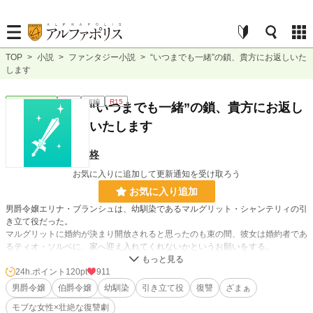
TOP
>
小説
>
ファンタジー小説
>
“いつまでも一緒”の鎖、貴方にお返しいた
します
ファンタジー
完結
短編
R15
“いつまでも一緒”の鎖、貴方にお返し
いたします
柊
お気に入りに追加して更新通知を受け取ろう
お気に入り追加
男爵令嬢エリナ・ブランシュは、幼馴染であるマルグリット・シャンテリィの引
き立て役だった。
マルグリットに婚約が決まり開放されると思ったのも束の間、彼女は婚約者であ
るティオ・ソルベに、家へ迎え入れてくれないかというお願いをする。
それをティオに承諾されたエリナは、冷酷な手段をとることを決意し……。
※複数のサイトに投稿しております。
24h.ポイント
120pt
911
男爵令嬢
伯爵令嬢
幼馴染
引き立て役
復讐
ざまぁ
小説
9,940 位 / 228,850 件
モブな女性×壮絶な復讐劇