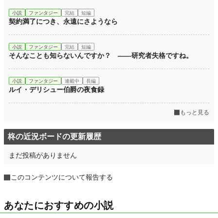
小説
ファンタジー
完結
短編
契約満了につき、永遠にさようなら
小説
ファンタジー
完結
短編
そんなことも知らないんですか？ ――研究者失格ですね。
小説
ファンタジー
連載中
長編
ルイ・デリシュー伯爵の夜食録
もっと見る
柊の近況ボードの更新履歴
まだ投稿がありません
このコンテンツについて報告する
あなたにおすすめの小説