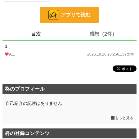
ファンタジー
1,966 位 / 53,335 件
アプリで読む
お気に入り
127
24h.ポイント
120 pt
目次
感想（2件）
文字数
6,139
1
更新日時
2025.10.26 20:25
911
2025.10.26 20:25
6,139文字
初回公開日時
2025.10.26 20:25
初回完結日時
2025.10.26 20:25
週間ポイント
1,409 pt (6,846 位)
柊のプロフィール
月間ポイント
9,623 pt (4,669 位)
自己紹介の記述はありません
年間ポイント
113,459 pt (5,369 位)
累計ポイント
114,472 pt (28,106 位)
もっと見る
柊の登録コンテンツ