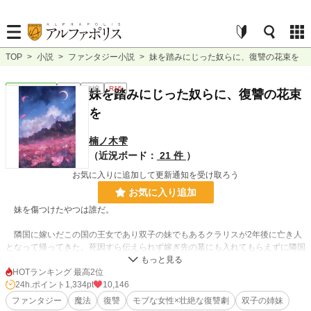
TOP
>
小説
>
ファンタジー小説
>
妹を踏みにじった奴らに、復讐の花束を
ファンタジー
完結
短編
R15
妹を踏みにじった奴らに、復讐の花束
を
楠ノ木雫
（近況ボード：
21 件
）
お気に入りに追加して更新通知を受け取ろう
お気に入り追加
妹を傷つけたやつは誰だ。
隣国に嫁いだこの国の王女であり双子の妹でもあるクラリスが2年後に亡き人
となって帰ってきた。死因すら伝えられず嫁ぎ先の墓にも入れてもらえずに隣国
の使者が連れてきた。
この事実に信じられずにいると、クラリスが帰ってくる半年前に戻っていた。
HOTランキング 最高2位
一体隣国でクラリスの身に何があったのか。
24h.ポイント
1,334pt
10,146
絶対に、もうクラリスのあんな姿を見たくない。堅く決意し使節団の使者とし
ファンタジー
魔法
復讐
モブな女性×壮絶な復讐劇
双子の姉妹
て隣国に乗りこむ事になった。