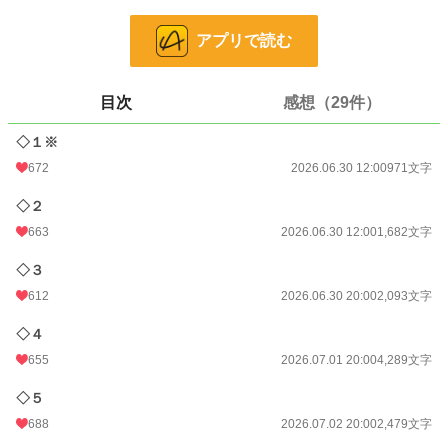
※一話で過激なシーンがあります。
※他の投稿サイトにも掲載しています。
アプリで読む
※11話修正、12話追加しました。*
【第1回新エンタメ小説大賞】にエントリー中です。
目次
感想（29件）
小説
940 位 / 228,572 件
◇１※
ファンタジー
161 位 / 53,243 件
672
2026.06.30 12:00
971文字
お気に入り
1,075
◇２
24h.ポイント
1,334 pt
663
2026.06.30 12:00
1,682文字
文字数
36,077
◇３
更新日時
2026.07.11 20:00
612
2026.06.30 20:00
2,093文字
初回公開日時
2026.06.30 12:00
◇４
初回完結日時
2026.07.08 20:04
655
2026.07.01 20:00
4,289文字
週間ポイント
16,154 pt (572 位)
◇５
688
2026.07.02 20:00
2,479文字
月間ポイント
297,482 pt (113 位)