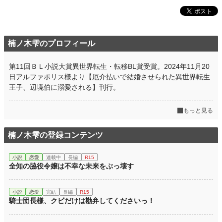
楠ノ木雫のプロフィール
第11回ＢＬ小説大賞異世界転生・転移BL賞受賞。2024年11月20
日アルファポリス様より【厄介払いで結婚させられた異世界転生
王子、辺境伯に溺愛される】刊行。
もっと見る
楠ノ木雫の登録コンテンツ
小説
恋愛
連載中
長編
R15
全知の脇役令嬢は不幸な未来をぶっ壊す
小説
恋愛
完結
長編
R15
騎士団長様、クビだけは勘弁してくださいっ！