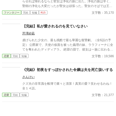
らせれば帰れるならと聖女は浄化の旅に出た。浄化の旅は辛く、
聖樹の浄化も大変だったが聖女は頑張った。聖女のそばでは王子
も励ました。やがて二人はお互いに心惹かれるようになった
文字数：35,170
ファンタジー
完結
短編
R15
が・・・
【完結】私が愛されるのを見ていなさい
芹澤紗凪
虐げられた少女の、最も残酷で最も華麗な復讐劇。（全6話の予
定） 公爵家で、天使の仮面を被った義理の妹、ララフィーナに全
てを奪われたディディアラ。 絶望の淵で、彼女は一族に伝わる
「血縁者の姿と入れ替わる」という特殊能力に目覚める。 ディデ
文字数：19,586
恋愛
完結
短編
ィアラは、憎き義妹と入れ替わることを決意。 完璧な令嬢として
振る舞いながら、自分を陥れた者たちを内側から崩壊させてい
く。 立場と顔が入れ替わった二人の少女が織りなす、壮絶なダ
《完結》初夜をすっぽかされた令嬢は夫を死亡扱いする
ークファンタジー。
さんけい
クズ夫の非常識を帳簿で粛々と清算！真実の愛？笑わせるわね！
全１４話。
文字数：21,377
恋愛
完結
短編