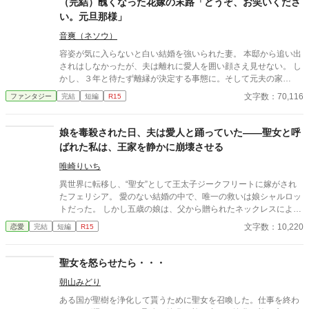
（完結）醜くなった花嫁の末路「どうぞ、お笑いくださ
い。元旦那様」
音爽（ネソウ）
容姿が気に入らないと白い結婚を強いられた妻。 本邸から追い出
されはしなかったが、夫は離れに愛人を囲い顔さえ見せない。 し
かし、３年と待たず離縁が決定する事態に。そして元夫の家
は……。 ＊6月18日HOTランキング入りしました、ありがとうご
文字数：70,116
ファンタジー
完結
短編
R15
ざいます。
娘を毒殺された日、夫は愛人と踊っていた――聖女と呼
ばれた私は、王家を静かに崩壊させる
唯崎りいち
異世界に転移し、“聖女”として王太子ジークフリートに嫁がされ
たフェリシア。 愛のない結婚の中で、唯一の救いは娘シャルロッ
トだった。 しかし五歳の娘は、父から贈られたネックレスによっ
て毒殺される。 娘が死んだ日。 王宮では祝賀会が開かれ、夫は愛
文字数：10,220
恋愛
完結
短編
R15
人と踊っていた。 誰も娘の死を悲しまない世界で、ただ一人涙を
流したのは、第八王子リュカだけだった。 やがてフェリシアは知
る。 “聖女は子を産んではならない”という王家の禁忌と、娘の死
聖女を怒らせたら・・・
の裏にある政治的思惑を。 ――これは、娘を奪われた聖女が、王
朝山みどり
家を静かに崩壊へ導いていく物語。
ある国が聖樹を浄化して貰うために聖女を召喚した。仕事を終わ