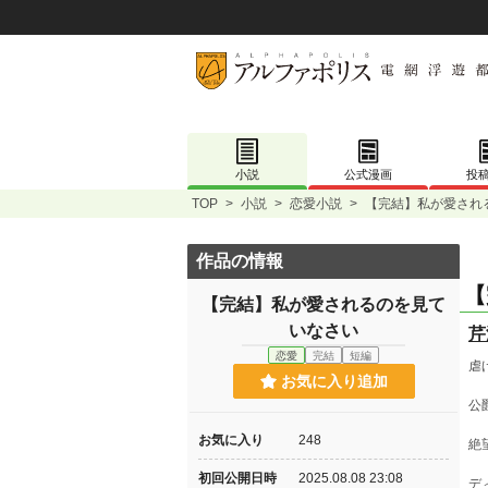
小説
公式漫画
投
TOP
>
小説
>
恋愛小説
>
【完結】私が愛され
作品の情報
【
【完結】私が愛されるのを見て
いなさい
芹
恋愛
完結
短編
虐
お気に入り追加
公
お気に入り
248
絶
初回公開日時
2025.08.08 23:08
デ