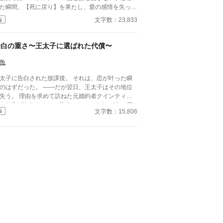
た瞬間、【死に戻り】を果たし、愛の感情を失った
徹な復讐者として覚醒する。 エステルの標的は、
文字数：23,833
編
分を裏切った元婚約者と仲間たち。彼女は未来の知
を武器に、王国の影の支配者ノア宰相と接触。「私
知性を利用し、絶対的な庇護を」と、大胆な契約結
告白の重さ〜王太子に選ばれた代償〜
を持ちかける。
魚
太子に告白された放課後。 それは、恋が叶った瞬
のはずだった。 ——だが翌日、王太子はその地位
失う。 理由を求めて訪ねた元婚約者クインティー
から告げられたのは、抗うことのできない“血の宿
文字数：15,806
編
”。 恋を選んだ代償に、彼が失ったものとは——。