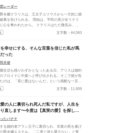
雲レーダー
爵令嬢クラリスは、王太子ユリウスから一方的に婚
棄を告げられる。 理由は、平民の美少女リナリ
心を奪われたから。 クラリスはただ微笑み、こ
そんなに好きなら、そっちへ行けば？」
文字数：44,583
編
うして物語は終わる……はずだった。 けれど、こ
からすべてが狂い始める。 ＊完結まで予約投稿済
みです。 ＊1日3回更新（7時・12時・18時）
君を幸せにする、そんな言葉を信じた私が馬
鹿だった
羽天使
園生活も残りわずかとなったある日、アリスは婚約
のフロイドに中庭へと呼び出される。そこで彼が告
たのは、「君に愛はないんだ」という残酷な一言だ
た。幼いころから将来を約束されていた二人。家同
文字数：11,009
編
の結びつきの中で育まれたその関係は、アリスにと
て大切な生きる希望だった。フロイドもまた、「君
幸せにする」と繰り返し口にしてくれていたはずだ
最愛の人に裏切られ死んだ私ですが、人生を
たのに――。
やり直します〜今度は【真実の愛】を探し、
元婚約者の後悔を笑って見届ける〜
ったバナナ
する婚約者アラン王子に裏切られ、非業の死を遂げ
爵令嬢エステル。 「二度と誰も愛さない」と誓