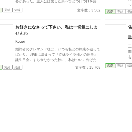
姿があった。主人公は愛した男へひとつ口づけを落と
まっていると、小さい頃に虐げられていたのをかばっ
っ
し、彼の幸福を密やかに祈る。婚約破棄風の台詞から
てくれた、商家の男性が現れて……
冷
文字数：3,562
愛
完結
短編
始まる、よくある悲しい恋の結末。 小説家になろう
恋愛
完結
長
自
にも投稿しております。 扉絵は管澤捻さまに描いて
識
いただきました。
の
お好きになさって下さい、私は一切気にしま
婚
せんわ
肺
Kouei
王
婚約者のクレマンド様は、いつも私との約束を破って
間
ばかり。 理由は決まって『従妹ライラ様との用事』
を
誕生日会にすら来なかった彼に、私はついに告げた。
ナ
「どうぞ、私以外のご令嬢をエスコートするなり、お
恋愛
完結
短
命
文字数：15,708
愛
完結
短編
出かけするなり、関係を持つなり、お好きになさって
下さい。私は一切気にしませんわ」 二人の想いは、
重なり合えるのだろうか …… ※他のサイトにも公開
しています。