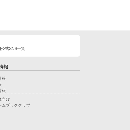
公式SNS一覧
情報
情報
報
情報
様向け
ームブッククラブ