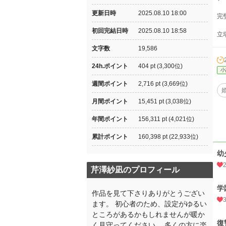
更新日時
2025.08.10 18:00
完
初回完結日時
2025.08.10 18:58
立
文字数
19,586
24h.ポイント
404 pt (3,300位)
小
週間ポイント
2,716 pt (3,669位)
月間ポイント
15,451 pt (3,038位)
年間ポイント
156,311 pt (4,021位)
累計ポイント
160,398 pt (22,933位)
幼
芹澤紗凪のプロフィール
学
作品を見て下さりありがとうござい
ます。 初心者のため、設定がゆるい
ところがあるかもしれませんが暖か
復
く見守ってください。 多くの方に楽