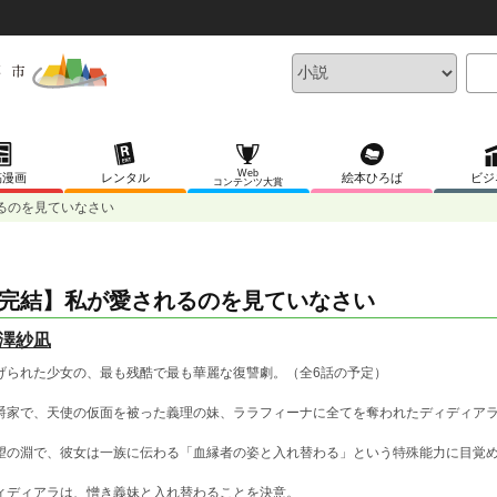
Web
稿漫画
レンタル
絵本ひろば
ビジ
コンテンツ大賞
るのを見ていなさい
完結】私が愛されるのを見ていなさい
澤紗凪
げられた少女の、最も残酷で最も華麗な復讐劇。（全6話の予定）
爵家で、天使の仮面を被った義理の妹、ララフィーナに全てを奪われたディディア
望の淵で、彼女は一族に伝わる「血縁者の姿と入れ替わる」という特殊能力に目覚
ィディアラは、憎き義妹と入れ替わることを決意。