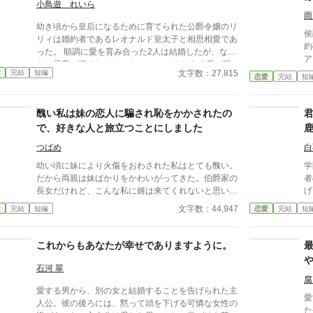
小鳥遊 れいら
雨
幼き頃から皇后になるために育てられた公爵令嬢のリ
侯
リィは婚約者であるレオナルド皇太子と相思相愛であ
約破
った。 順調に愛を育み合った2人は結婚したが、なか
アに
なか子宝に恵まれなかった。。。 そんなある日、隣
う返す。 「
文字数：27,815
愛
完結
短編
国から王女であるルチア様が側妃として嫁いでくるこ
恋愛
完結
短
そ
とを相談なしに伝えられる。 リリィは強引に話をし
こ
てくるレオナルドに嫌悪感を抱くようになる。追い打
醜い私は妹の恋人に騙され恥をかかされたの
ちをかけるような出来事が起き、愛ではなく未来の皇
后として国を守っていくことに自分の人生をかけるこ
で、好きな人と旅立つことにしました
とをしていく。 そのためにリリィが取った行動とは
つばめ
白
何なのか。 リリィの心が離れてしまったレオナルド
はどうしていくのか。 2人の未来はいかに···
幼い頃に妹により火傷をおわされた私はとても醜い。
学
だから両親は妹ばかりをかわいがってきた。伯爵家の
者
長女だけれど、こんな私に婿は来てくれないと思い、
げ
領地運営を手伝っている。 けれど婚約者を見つける
っ
文字数：44,947
愛
完結
短編
恋愛
完結
短
デェビュタントに参加できるのは今年が最後。どうし
士
ようか迷っていると、公爵家の次男の男性と出会い、
っ
火傷痕なんて気にしないで参加しようと誘われる。思
を
これからもあなたが幸せでありますように。
い切って参加すると、その男性はなんと妹をエスコー
っ
トしてきて……どうやら妹の恋人だったらしく、周り
石河 翠
からお前ごときが略奪できると思ったのかと責められ
腐
愛する男から、別の女と結婚することを告げられた主
る。 会場から逃げ出し失意のどん底の私は、当ても
愛
人公。彼の後ろには、黙って頭を下げる可憐な女性の
なく王都をさ迷った。ぼろぼろになり路地裏にうずく
た公