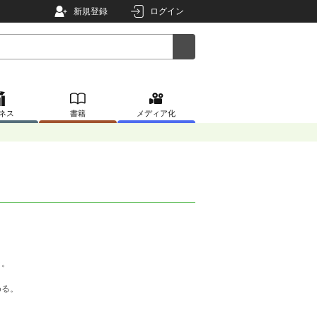
新規登録
ログイン
ネス
書籍
メディア化
ラ。
める。