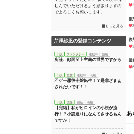
しんでいただけるよう頑張りますの
でよろしくお願いします。
復
もっと見る
復
芹澤紗凪の登録コンテンツ
小説
ファンタジー
連載中
短編
所詮、顔面至上主義の世界ですから
最
小説
恋愛
連載中
長編
乙ゲー悪役令嬢転生！？是非ざまぁ
されたいです！！
小説
恋愛
完結
長編
【完結】私がヒロインの小説が流
あ
行！？小説通りになんてさせるもん
ですか！