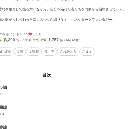
璧な令嬢として振る舞いながら、自分を陥れた者たちを内側から崩壊させていく
場と顔が入れ替わった二人の少女が織りなす、壮絶なダークファンタジー。
24h.ポイント
404pt
2,210
3,300
1,757
位 / 228,619件
位 / 66,320件
説
恋愛
婚約破棄
復讐
復讐劇
異世界
入れ替わり
ざまぁ
目次
少期
262
園編
304
讐編