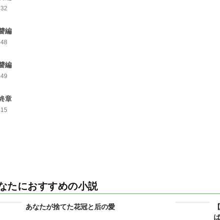
332
讐編
348
讐編
349
終章
615
なたにおすすめの小説
あなたが捨てた花冠と后の愛