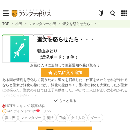
TOP
>
小説
>
ファンタジー小説
>
聖女を怒らせたら・・・
ファンタジー
完結
短編
R15
聖女を怒らせたら・・・
朝山みどり
（近況ボード：
8 件
）
お気に入りに追加して更新通知を受け取ろう
お気に入り追加
ある国が聖樹を浄化して貰うために聖女を召喚した。仕事を終わらせれば帰れる
ならと聖女は浄化の旅に出た。浄化の旅は辛く、聖樹の浄化も大変だったが聖女
は頑張った。聖女のそばでは王子も励ました。やがて二人はお互いに心惹かれる
ようになったが・・・
HOTランキング 最高46位
小説
2,257 位 / 228,743 件
24h.ポイント
582pt
11,155
異世界
ファンタジー
魔法
召喚
女主人公
ダーク
ファンタジー
383 位 / 53,296 件
お気に入り
661