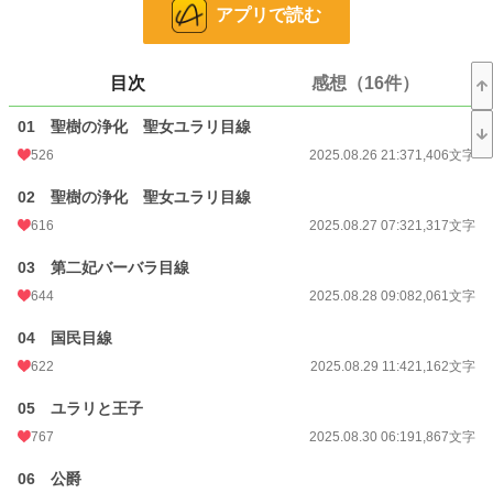
アプリで読む
24h.ポイント
582 pt
文字数
35,170
目次
感想（16件）
更新日時
2025.10.01 07:20
01 聖樹の浄化 聖女ユラリ目線
初回公開日時
2025.08.26 21:37
526
2025.08.26 21:37
1,406文字
初回完結日時
2025.10.01 07:52
02 聖樹の浄化 聖女ユラリ目線
週間ポイント
2,911 pt (3,422 位)
616
2025.08.27 07:32
1,317文字
月間ポイント
11,338 pt (4,030 位)
03 第二妃バーバラ目線
644
2025.08.28 09:08
2,061文字
年間ポイント
326,872 pt (1,777 位)
04 国民目線
累計ポイント
328,404 pt (14,253 位)
622
2025.08.29 11:42
1,162文字
05 ユラリと王子
767
2025.08.30 06:19
1,867文字
06 公爵