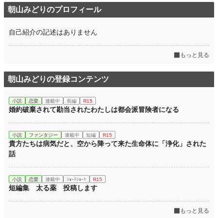
朝山みどりのプロフィール
自己紹介の記述はありません
もっと見る
朝山みどりの登録コンテンツ
小説
恋愛
連載中
長編
R15
婚約破棄されて勘当されたわたしは都会派冒険者になる
小説
ファンタジー
連載中
短編
R15
貴方たちは病気だと、空から降って来た生命体に「浄化」された
話
小説
恋愛
連載中
ｼｮｰﾄｼｮｰﾄ
R15
短編集 太る薬 投稿します
もっと見る