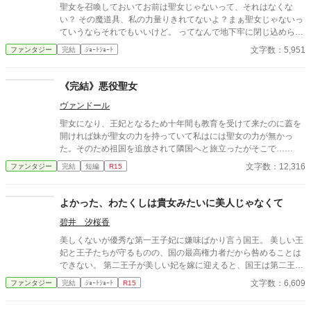
聖女を召喚しておいてお前は聖女じゃないって、それはなくな
い？ その魔道具、私の力量りきれてないよ？まぁ聖女じゃないっ
ていうならそれでもいいけど。 ってなんで地下牢に閉じ込められ
てるんだろ…。 せっかく異世界に来たんだから、世界中を旅した
文字数：5,951
ファンタジー
完結
ｼｮｰﾄｼｮｰﾄ
いよ。 こんなところさっさと抜け出して、旅に出ますか。
《完結》悪役聖女
ヴァンドール
聖女になり、王妃となるため十年間も教育を受けて来たのに蓋を
開ければ妹が聖女の力を持っていて私はには聖女の力が無かっ
た。そのため祖国を追放されて隣国へと旅立ったがそこで……
文字数：12,316
ファンタジー
完結
短編
R15
よかった、わたくしは貴女みたいに美人じゃなくて
碧井 汐桜香
美しくないが優秀な第一王子妃に嫌味ばかり言う国王。 美しい王
妃と王子たちが守るものの、国の最高権力者だから咎めることは
できない。 第二王子が美しい妃を嫁に迎えると、国王は第二王子
妃を娘のように甘やかし、第二王子妃は第一王子妃を蔑むのだっ
文字数：6,609
ファンタジー
完結
ｼｮｰﾄｼｮｰﾄ
R15
た。