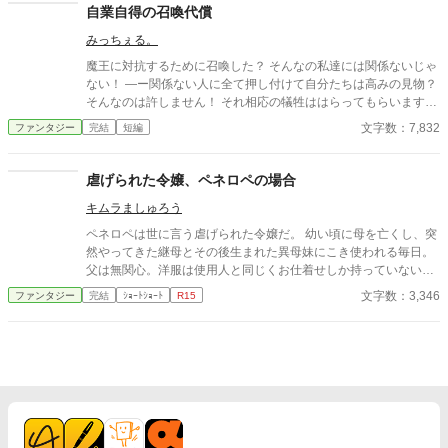
自業自得の召喚代償
みっちぇる。
魔王に対抗するために召喚した？ そんなの私達には関係ないじゃ
ない！ ―ー関係ない人に全て押し付けて自分たちは高みの見物？
そんなのは許しません！ それ相応の犠牲ははらってもらいます。
……シリアスを目指しましたがなりそこねました。 この話に恋愛
文字数：7,832
ファンタジー
完結
短編
要素はありませんが、今後追加するおまけに恋愛要素を入れる予
定なので恋愛カテゴリーに変更しています。
虐げられた令嬢、ペネロペの場合
キムラましゅろう
ペネロペは世に言う虐げられた令嬢だ。 幼い頃に母を亡くし、突
然やってきた継母とその後生まれた異母妹にこき使われる毎日。
父は無関心。洋服は使用人と同じくお仕着せしか持っていない。
まぁ元々婚約者はいないから異母妹に横取りされる事はないけれ
文字数：3,346
ファンタジー
完結
ｼｮｰﾄｼｮｰﾄ
R15
ど。 可哀想なペネロペ。でもきっといつか、彼女にもここから救
い出してくれる運命の王子様が……なんて現れるわけないし、現
れなくてもいいとペネロペは思っていた。何故なら彼女はちっと
も困っていなかったから。 １話完結のショートショートです。 虐
げられた令嬢達も裏でちゃっかり仕返しをしていて欲しい…… と
いう願望から生まれたお話です。 ゆるゆる設定なのでゆるゆると
お読みいただければ幸いです。 Ｒ15は念のため。