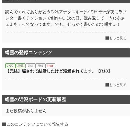
読んでくれてありがとう♡私アナタスキー(*'ε`*)ﾁｭｯﾁｭｰ深夜にラブ
レター書くテンションで創作中。次の日、読み返して「うわあぁ
ぁぁあ」ってなってます。でも、せっかく書いたので晒す…！
もっと見る
絹雪の登録コンテンツ
小説
恋愛
完結
長編
R18
【完結】騙されて結婚したけど溺愛されてます。【R18】
もっと見る
絹雪の近況ボードの更新履歴
まだ投稿がありません
このコンテンツについて報告する