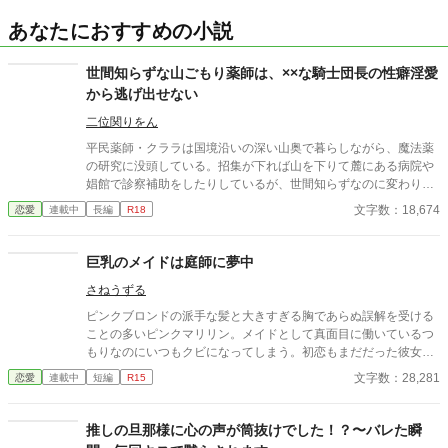
あなたにおすすめの小説
世間知らずな山ごもり薬師は、××な騎士団長の性癖淫愛
から逃げ出せない
二位関りをん
平民薬師・クララは国境沿いの深い山奥で暮らしながら、魔法薬
の研究に没頭している。招集が下れば山を下りて麓にある病院や
娼館で診察補助をしたりしているが、世間知らずなのに変わりは
ない。 ある日、山の中で倒れている男性を発見。彼はなんと騎士
文字数：18,674
恋愛
連載中
長編
R18
団長・レイルドで女嫌いの噂を持つ人物だった。 当然女嫌いの噂
なんて知らないクララは良心に従い彼を助け、治療を施す。 だ
が、レイルドには隠している秘密……性癖があった。 ――君の××
巨乳のメイドは庭師に夢中
××、触らせてもらえないだろうか？
さねうずる
ピンクブロンドの派手な髪と大きすぎる胸であらぬ誤解を受ける
ことの多いピンクマリリン。メイドとして真面目に働いているつ
もりなのにいつもクビになってしまう。初恋もまだだった彼女が
やっとの思いで雇ってもらえたお屋敷にいたのは、大きくて無口
文字数：28,281
恋愛
連載中
短編
R15
な庭師のエバンスさん。彼のことが気になる彼女は、、、、
推しの旦那様に心の声が筒抜けでした！？〜バレた瞬