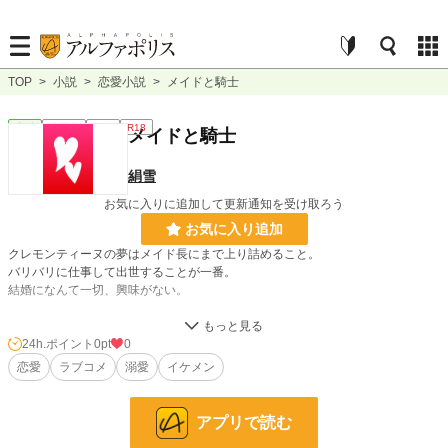
TOP
>
小説
>
恋愛小説
>
メイドと騎士
恋愛
連載中
短編
R18
メイドと騎士
絹雪
お気に入りに追加して更新通知を受け取ろう
お気に入り追加
クレモンティーヌの夢はメイド長にまで上り詰めること。
バリバリに仕事して出世することが一番。
結婚になんて一切、興味がない。
しかし、なぜかグレナディエ王国‘’結婚したい男No. 1‘’近衛隊第二部隊団長カシ
ス・ロンガンに結婚を申し込まれてしまう。
24h.ポイント
0pt
0
もちろん、すぐに断ったクレモンティーヌだったが。
恋愛
ラブコメ
溺愛
イケメン
諦めの悪いカシスにロックオンされてしまって……！？
結婚したくないメイドと結婚したい騎士の攻防戦開幕！！
アプリで読む