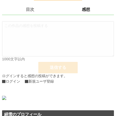
グレナディエ王国第二弾です( ´ ▽ ` )✨
今回の主役はメイドのクレモンティーヌ。
目次
感想
始まりは、リルがお城へ来る前の時間へと遡ります。
小説
228,833 位 / 228,833 件
恋愛
66,375 位 / 66,375 件
お気に入り
25
24h.ポイント
0 pt
文字数
21,085
1000文字以内
更新日時
2022.08.15 23:26
送信する
ログインすると感想の投稿ができます。
初回公開日時
2022.05.08 14:47
ログイン
新規ユーザ登録
週間ポイント
14 pt (70,247 位)
月間ポイント
35 pt (89,285 位)
年間ポイント
385 pt (109,586 位)
累計ポイント
15,426 pt (80,212 位)
絹雪のプロフィール