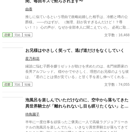
間、毎回キスで黙らされます〜
由香
推しに似ているという理由で政略結婚した相手は、冷酷と噂の公
爵様。 ――のはずが。 （無理、顔が良すぎるんだけど！？尊
い！！） 心の声が、なぜか全部本人に聞こえていた。 必死に取り
繕うも時すでに遅し。 暴走する脳内実況を止めるたび、旦那様は
文字数：16,468
恋愛
完結
短編
なぜか――キスしてくる。 「黙らせるのにちょうどいい」 いや全
然よくないです！！むしろ悪化してます！！ 無表情公爵様 × 心の
声だだ漏れ令嬢 甘くて騒がしい新婚生活、開幕。
お兄様はやさしく笑って、逃げ道だけをなくしていく
星乃和花
縁談に悩む子爵令嬢リゼットが助けを求めたのは、名門侯爵家の
長男アルフレッド。 穏やかでやさしく、理想のお兄様のような彼
は、「君のことは僕が見ている」と甘く手を差し伸べてくれる。
送り迎え、花や手紙、完璧なエスコート。 守られているだけのは
文字数：74,055
恋愛
完結
短編
ずが、気づけば周囲には「彼女はもうノースウェル侯爵家のも
の」という空気ができあがっていて――。 ふわふわ優しいのに、
実はかなり策略家。 やさしく逃げ道をなくしてくるお兄様系ヒー
泡風呂を楽しんでいただけなのに、空中から落ちてきた
ローに、恋愛に疎い令嬢がじわじわ囲い落とされていく、甘くて
異世界騎士が「離れられないし目も瞑りたくない」とガ
幸せな溺愛ラブストーリー。 ――「待つよ」と言いながら、外堀
ン見してきた時の私の対応。
はきっちり埋めてくる―― （完結済ー本編10話＋後日談２話）
待鳥園子
半年に一度仕事を頑張ったご褒美に一人で高級ラグジョアリーホ
テルの泡風呂を楽しんでたら、いきなり異世界騎士が落ちてきて