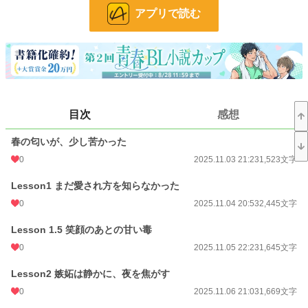
アプリで読む
完璧な笑顔の裏に、誰にも触れさせない傷を隠していた。
恋なんて弱さ。
そう思い込んで、誰より強く生きてきた。
けど、
ある出会いが、その信念を壊していく。
優しさは、武器にも傷にもなる。
目次
感想
手に入れたい。けど、守りたい。
愛すれば、失う怖さも知る。
春の匂いが、少し苦かった
嫉妬、依存、裏切り、赦し。
0
2025.11.03 21:23
1,523文字
夜の暖かさと冷たさ、
その狭間で揺れるホストたちの恋と矛盾の物語。
Lesson1 まだ愛され方を知らなかった
0
2025.11.04 20:53
2,445文字
小説
228,796 位 / 228,796 件
Lesson 1.5 笑顔のあとの甘い毒
BL
31,418 位 / 31,418 件
0
2025.11.05 22:23
1,645文字
お気に入り
7
Lesson2 嫉妬は静かに、夜を焦がす
24h.ポイント
0 pt
0
2025.11.06 21:03
1,669文字