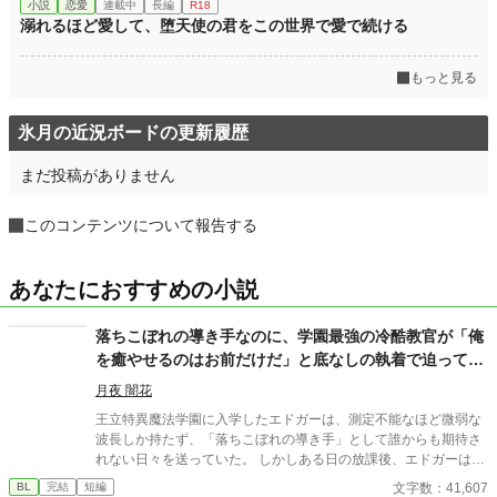
小説
恋愛
連載中
長編
R18
溺れるほど愛して、堕天使の君をこの世界で愛で続ける
もっと見る
氷月の近況ボードの更新履歴
まだ投稿がありません
このコンテンツについて報告する
あなたにおすすめの小説
落ちこぼれの導き手なのに、学園最強の冷酷教官が「俺
を癒やせるのはお前だけだ」と底なしの執着で迫ってき
ます
月夜 闇花
王立特異魔法学園に入学したエドガーは、測定不能なほど微弱な
波長しか持たず、「落ちこぼれの導き手」として誰からも期待さ
れない日々を送っていた。 しかしある日の放課後、エドガーは学
園で最も恐れられる最強の戦闘魔術教官、レオン・ヴァレンタイ
文字数：41,607
BL
完結
短編