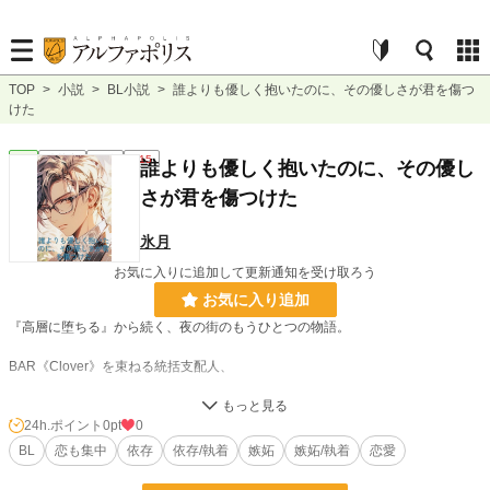
TOP
>
小説
>
BL小説
>
誰よりも優しく抱いたのに、その優しさが君を傷つ
けた
BL
連載中
長編
R15
誰よりも優しく抱いたのに、その優し
さが君を傷つけた
氷月
お気に入りに追加して更新通知を受け取ろう
お気に入り追加
『高層に堕ちる』から続く、夜の街のもうひとつの物語。
BAR《Clover》を束ねる統括支配人、
水瀬悠斗（リュウ）
24h.ポイント
0pt
0
夜の街では誰よりも冷静で、誰よりも優しい男。
BL
恋も集中
依存
依存/執着
嫉妬
嫉妬/執着
恋愛
だがその優しさが、一人の人間を狂わせてしまった。