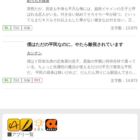
めっちゃ抹茶
突然だが、容姿も中身も平凡な俺には、超絶イケメンの王子と呼
ばれる恋人がいる。付き合い始めてそろそろ一年が経つ。といっ
てもまだキスもそれ以上もした事がない健全なお付き合い。王子
は優しいけど意地悪で、いつも俺の心臓を高鳴らせてくる——だ
文字数：13,975
BL
完結
短編
けどそれだけだ。この前、喧嘩をした。それきり彼と話していな
い。付き合っているのか定かじゃない関係。挙句に、今遠目から
見つけた王子の側には可憐な女の子。彼女が彼に寄り掛かって二
僕はただの平民なのに、やたら敵視されています
人がキスをしている。 その瞬間、目の前が真っ黒になった。もう
カシナシ
無理だ。俺がスイッチが切れたようにその場に立ち尽くした、そ
の時だった。前にいる彼から聞いたこともない怒声が俺の耳に届
僕はド田舎出身の定食屋の息子。貴族の学園に特待生枠で通って
いたのは。 ⚪︎佐藤玲央……微笑みの王子と呼ばれ、常に笑顔を絶
いる。ちょっと光属性の魔法が使えるだけの平凡で善良な平民
やさない。物腰柔らかな姿勢に男女問わずモテる ⚪︎中田真……両
だ。 平民の肩身は狭いけれど、だんだん周りにも馴染んできた
親の転勤で引っ越してきた転校生。平凡な容姿で口が悪いがクラ
所。 真面目に勉強をしているだけなのに、何故か公爵令嬢に目を
文字数：14,873
BL
完結
短編
R15
スに馴染めず誰とも話さないので王子しか知らないし、これから
つけられてしまったようでーー？
も多分バレない ※全四話、予約投稿済み。 本編に攻めの名前が出
てこないの書き終わってから気が付いた。3/16タイトル少し変更
しました。 ※後日談を3/25に投稿予定←しました。Rを書くかは
まだ悩み中
アプリ一覧