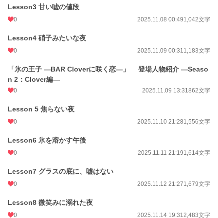
文字数
39,552
Lesson3 甘い嘘の値段
更新日時
2025.12.18 20:01
0
2025.11.08 00:49
1,042文字
初回公開日時
2025.11.03 21:23
Lesson4 硝子みたいな夜
0
2025.11.09 00:31
1,183文字
週間ポイント
7 pt (78,785 位)
月間ポイント
28 pt (93,489 位)
「氷の王子 ―BAR Cloverに咲く恋―」 登場人物紹介 ―Seaso
n 2：Clover編―
年間ポイント
6,596 pt (39,898 位)
0
2025.11.09 13:31
862文字
累計ポイント
6,596 pt (114,166 位)
Lesson 5 焦らない夜
0
2025.11.10 21:28
1,556文字
Lesson6 氷を溶かす午後
0
2025.11.11 21:19
1,614文字
Lesson7 グラスの底に、嘘はない
0
2025.11.12 21:27
1,679文字
Lesson8 微笑みに溺れた夜
0
2025.11.14 19:31
2,483文字