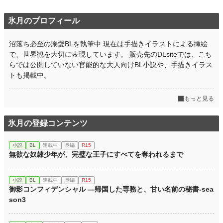
氷月のプロフィール
沼落ち必至の溺愛BLを執筆中 現在は手描きイラストによる挿絵
で、世界観を大切に表現しています。 販売先のDLsiteでは、こち
らでは公開していない官能的な大人向けBL小説や、手描きイラス
トも掲載中。
もっと見る
氷月の登録コンテンツ
小説
BL
連載中
長編
R15
無欲な奴隷少年が、完璧な王子にすべてを奪われるまで
小説
BL
連載中
長編
R15
御影コンフィデンシャル ―帰国した専務と、甘い名前の秘書-sea
son3