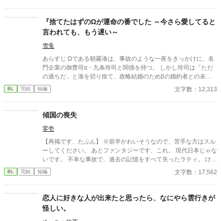
ンの秘密を知ってしまう。 強大すぎる魔力ゆえに、五感が暴走す
る「過負荷」の激痛に一人で耐え続けていたレオン。エドガーの
底知れぬ静かな波長は、世界で唯一、彼の苦痛を完全に溶かすこ
『捨てたはずのΩが運命の番でした ～今さら愛してると
とができるものだった。 「お前は、俺の専属の導き手になるん
言われても、もう遅い～
だ」 痛みを癒やしたことで、冷酷なはずの最強教官から底なしの
執着と溺愛を向けられるようになり――！？ 孤独な二人の魂が共
雪兎
鳴する、極上の救済と溺愛の学園ファンタジー。 ※センチネルバ
あらすじ Ωである朝霧湊は、事故のような一夜をきっかけに、名
ースをベースにした独自設定（特異覚醒者×導き手）です。
門企業の御曹司α・九条玲司と関係を持つ。 しかし玲司は「ただ
の過ちだ」と湊を切り捨て、政略結婚のためβの婚約者との未来
を選んだ。 深く傷ついた湊は、彼の前から姿を消す。 数か月後―
文字数：12,313
BL
完結
短編
―。 湊の身体は、これまで誰も知らなかった希少な『遅咲きΩ』
として覚醒する。 その瞬間、玲司は初めて湊こそが運命の番だっ
たと知る。 「戻ってきてくれ」 今さら必死に追いかけてくる玲
傾国の喪失
司。 だが湊の隣には、自分を支え続けてくれた医師のα・神崎伊
零壱
織がいた。 「あなたは俺を捨てたでしょう」 後悔に苦しむα、執
着する第二のα、そして希少Ωを巡る陰謀。 もう二度と傷つきた
【再掲です、たぶん】 ※前半かわいそうなので、苦手な方はスル
くないΩが最後に選ぶ相手とは――。 捨てた側の後悔と執着が加
ーしてください。 あとファンタジーです、これ。 現代日本じゃな
速する、すれ違いオメガバースBL。
いです。 不幸な事故で、過去の記憶をすべて失ったラティ。 けれ
ど今の彼は不幸ではない。 大好きな養父のネイヴァンと共に、穏
文字数：17,562
BL
完結
短編
やかな日々を過ごしている。 自分のルーツを探す旅に出ること
も、失われた記憶や傷を取り戻そうとすることもない。 何もわか
らなくても、それでいい。 これは、忘れたまま生きることを選ん
恋人に好きな人が出来たと思ったら、なにやら雲行きが
だ少年の、小さな恋と優しい日常の物語。 他サイトにも掲載して
怪しい。
おります。