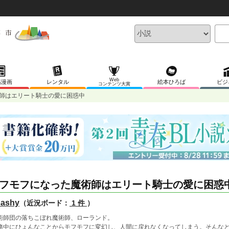
Web
稿漫画
レンタル
絵本ひろば
ビジ
コンテンツ大賞
師はエリート騎士の愛に困惑中
フモフになった魔術師はエリート騎士の愛に困惑
sashy
（近況ボード：
1 件
）
術師団の落ちこぼれ魔術師、ローランド。
務中にひょんなことからモフモフに変幻し、人間に戻れなくなってしまう。そんな