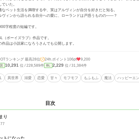
していた。
適なペット生活を満喫する中、実はアルヴィンが自分を好きだと知る。
ルヴィンから語られる自分への愛に、ローランドは戸惑うものの——？
4000字程度の短編です。
BL（ボーイズラブ）作品です。
の作品は小説家になろうさんでも公開します。
HOTランキング 最高28位
24h.ポイント
106pt
9,200
10,291
2,229
位 / 228,589件
位 / 31,384件
説
BL
L
異世界
溺愛
恋愛
甘々
モフモフ
もふもふ
魔法
ハッピーエ
目次
まり
977
ットになった