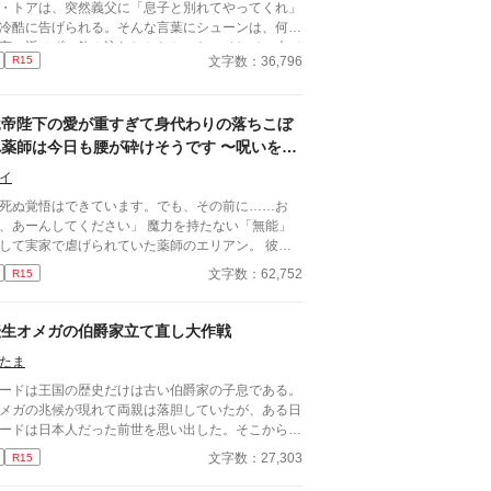
・トアは、突然義父に「息子と別れてやってくれ」
て、痛いほど愛しい恋の物語。
冷酷に告げられる。そんな言葉にシューンは、何一
言い返せず、飲み込むしかなかった。そして、夫で
文字数：36,796
R15
るアインス・キールに離婚を切り出すが、アインス
そう簡単にシューンを手離す訳もなく......。
竜帝陛下の愛が重すぎて身代わりの落ちこぼ
れ薬師は今日も腰が砕けそうです 〜呪いを解
いたら一生離さないと宣言されました〜
イ
死ぬ覚悟はできています。でも、その前に……お
、あーんしてください」 魔力を持たない「無能」
して実家で虐げられていた薬師のエリアン。 彼に
されたのは、触れるものすべてを焼き尽くす「死の
文字数：62,752
R15
帝」ヴァレリウスへの、身代わりの婚姻だった。
転生オメガの伯爵家立て直し大作戦
たま
ードは王国の歴史だけは古い伯爵家の子息である。
メガの兆候が現れて両親は落胆していたが、ある日
ードは日本人だった前世を思い出した。そこから没
した伯爵家の立て直しに奮闘する。ルードを手伝う
文字数：27,303
R15
は孤児院出身で従者のカーター…実は生後直ぐに隣
の権力争いから逃された王族のアルファだった。オ