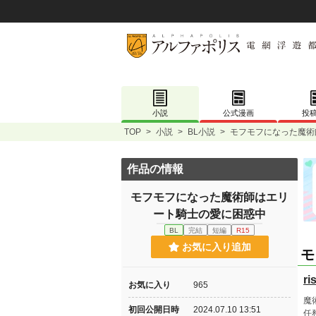
小説
公式漫画
投
TOP
>
小説
>
BL小説
>
モフモフになった魔術
作品の情報
モフモフになった魔術師はエリ
ート騎士の愛に困惑中
BL
完結
短編
R15
お気に入り追加
モ
ri
お気に入り
965
魔
初回公開日時
2024.07.10 13:51
任