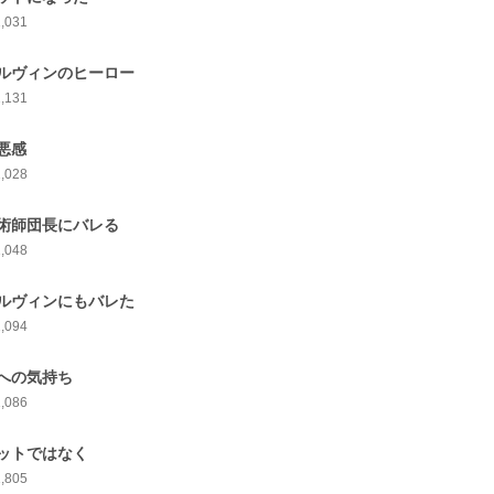
1,031
ルヴィンのヒーロー
1,131
悪感
1,028
術師団長にバレる
1,048
ルヴィンにもバレた
1,094
への気持ち
1,086
ットではなく
1,805