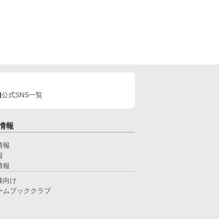
ガバースハッピーエンドBLです。毎日２０時予約
新中です。5月28日完結。
公式SNS一覧
情報
情報
報
情報
様向け
ームブッククラブ