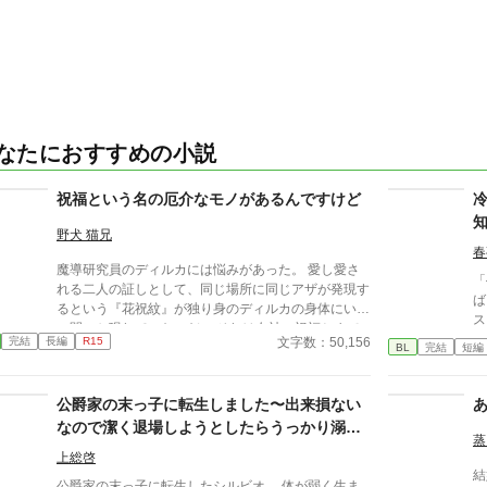
なたにおすすめの小説
祝福という名の厄介なモノがあるんですけど
野犬 猫兄
春
魔導研究員のディルカには悩みがあった。 愛し愛さ
「
れる二人の証しとして、同じ場所に同じアザが発現す
ばいい」 王
るという『花祝紋』が独り身のディルカの身体にいつ
ス
の間にか現れていたのだ。 それは女神の祝福とまで
政
文字数：50,156
完結
長編
R15
いわれるアザで、そんな大層なもの誰にも見せられる
BL
完結
短編
の
わけがない。 ディルカは、そんなアザがあるもの
温
だから、誰とも恋愛できずにいた。 イチャイチ
く
公爵家の末っ子に転生しました〜出来損ない
ャ……イチャイチャしたいんですけど？！ □■ 少しで
ある秘
も楽しんでいただけたら嬉しいです！ 完結しまし
なので潔く退場しようとしたらうっかり溺愛
術
蒸
た。 応援していただきありがとうございます！ □■ 第
されてしまった件について〜
し
上総啓
11回BL大賞では、ポイントを入れてくださった皆
結
り
様、またお読みくださった皆様、どうもありがとうご
公爵家の末っ子に転生したシルビオ。 体が弱く生ま