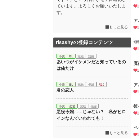
ています。よろしくお願いいたしま
す。
ア
もっと見る
罪
risashyの登録コンテンツ
小説
BL
完結
短編
あいつがイケメンだと知っているの
魔
は俺だけ
ア
小説
BL
完結
長編
R15
君の恋人
彼
小説
恋愛
完結
長編
悪役令嬢……じゃない？ 私がヒロ
インなんていわれても！
ペ
もっと見る