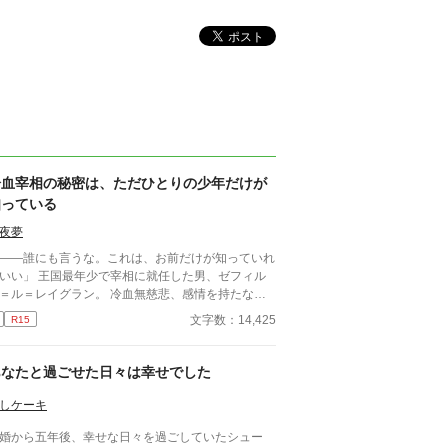
冷血宰相の秘密は、ただひとりの少年だけが
知っている
夜夢
――誰にも言うな。これは、お前だけが知っていれ
国最年少で宰相に就任した男、ゼフィル
＝ル＝レイグラン。 冷血無慈悲、感情を持たない
の化け物として恐れられる彼は、 なぜか、貧民街
文字数：14,425
R15
少年リクを城へと引き取る。 誰に対しても一切の
情を見せないその男が、 唯一リクにだけは、優し
微笑む―― その裏に隠された、王政を揺るがす“と
あなたと過ごせた日々は幸せでした
密”とは。 孤児の少年が踏み入れたのは、 権謀
数渦巻く宰相の世界と、 その胸に秘められた「決
しケーキ
て触れてはならない過去」。 これは、孤独なふた
婚から五年後、幸せな日々を過ごしていたシュー
が出会い、 やがて世界を変えていく、 静かで、甘