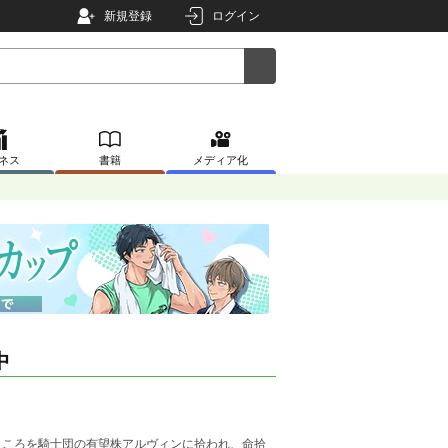
新規登録
ログイン
ネス
書籍
メディア化
中
ところを騎士団の有望株アルヴィンに拾われ、命拾