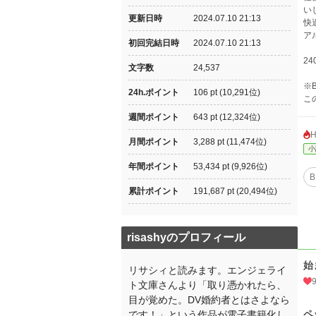
い
更新日時
2024.07.10 21:13
快
ア
初回完結日時
2024.07.10 21:13
2
文字数
24,537
※
24h.ポイント
106 pt (10,291位)
こ
週間ポイント
643 pt (12,324位)
月間ポイント
3,288 pt (11,474位)
小
年間ポイント
53,434 pt (9,926位)
B
累計ポイント
191,687 pt (20,494位)
risashyのプロフィール
始
リサシィと読みます。エンジェライ
ト文庫さんより「取り憑かれたら、
目が覚めた。DV婚約者とはさよなら
ペ
です！」という作品が電子書籍化し