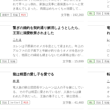
ン
く
ざいましたm(__)m
れて早々ぶっ倒れ、家族は見事に過保護ルートへと突
と
き進んでしまった。 両親はめちゃくちゃ溺愛してく
つ
るし、超強い兄様はブラコンに育ち弟絶対守るマン
BL
完結
短編
あ
文字数：192,260
連載中
長編
R15
に……。 せっかくファンタジーの世界に転生したん
が
だから魔法も使えたり？と思ったら、我が家に代々伝
わる上位氷魔法が俺にだけ使えない？ しかも俺に使
繋ぎの婚約を契約通り解消しようとしたら、
える魔法は氷魔法じゃなく『神聖魔法』？というか
王宮に溺愛軟禁されました
『神聖魔法』を操れるのは神に選ばれた愛し子だ
け……？ どうせ余命幾ばくもない出来損ないなら仕
こたま
レ
方ない、お荷物の僕はさっさと今世からも退場しよ
エレンは子爵家のオメガ令息として産まれた。年上の
「
う……と思ってたのに？ 偶然騎士たちを神聖魔法で
アルファの王子殿下と年齢が釣り合うオメガ令息が少
口
救って、何故か天使と呼ばれて崇められたり。終いに
なく、他国との縁組も纏まらないため家格は低いが繋
と
は帝国最強の狂血皇子に溺愛されて囲われちゃった
ぎとして一応婚約をしている。王子のことは兄のよう
下
文字数：15,699
完結
短編
BL
完結
長編
り……いやいやちょっと待て。魔王様、主神様、まさ
に慕っており、初恋の人ではあるけれど、契約終了時
竜
かアンタらも？ ……ってあれ、なんかめちゃくちゃ
期か王子に想い人が現れた時には解消されるものと考
囲われてない？？ ――― 病弱ならどうせすぐ死ぬか
えていた。ところが婚約解消時期の直前に王子宮に軟
龍は精霊の愛し子を愛でる
ー。ならちょっとばかし遊んでもいいよね？と自由に
禁された。結婚を承諾するまでここから出さないと王
やってたら無駄に最強な奴らに溺愛されちゃってた受
林 業
こ
子から溢れるほどの愛を与えられる。ハッピーエンド
けの話。 ※別名義で連載していた作品になります。
オメガバースBLです。
竜人族の騎士団団長サンムーンは人の子を嫁にしてい
ル
(名義を統合しこちらに移動することになりました)
る。 その子は精霊に愛されているが、人族からは嫌
オ
われた子供だった。 王族の養子として、騎士団長の
ル
嫁として今日も楽しく自由に生きていく。
落
文字数：41,460
完結
ｼｮｰﾄｼｮｰﾄ
R15
BL
完結
短編
の
国