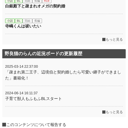
小説
BL
完結
長編
R18
白銀殿下と疎まれオメガの契約婚
小説
BL
完結
長編
寺嶋くんは祓いたい
もっと見る
野良猫のらんの近況ボードの更新履歴
2025-03-14 22:37:00
「疎まれ第二王子、辺境伯と契約婚したら可愛い継子ができまし
た」書籍化！
2024-06-14 16:11:37
子育て獣人もふもふBLスタート
もっと見る
このコンテンツについて報告する