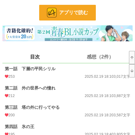
※R-18シーンのある話には*をつけています。
アプリで読む
小説
25,110 位 / 228,638 件
BL
6,354 位 / 31,391 件
お気に入り
423
24h.ポイント
21 pt
目次
感想（2件）
文字数
113,060
更新日時
2025.02.28 19:00
第一話 下層の平民シリル
253
2025.02.19 18:10
3,017文字
初回公開日時
2025.02.19 18:10
第二話 外の世界への憧れ
初回完結日時
2025.02.28 20:36
212
2025.02.19 18:10
3,887文字
週間ポイント
161 pt (27,740 位)
第三話 塔の外に行ってやる
月間ポイント
630 pt (31,014 位)
200
2025.02.19 18:20
3,587文字
年間ポイント
13,794 pt (25,644 位)
第四話 氷の王
累計ポイント
104,169 pt (29,706 位)
195
2025.02.19 18:40
3,805文字