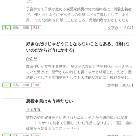
135
子宮持ちで子供が産める侯爵家嫡男の俺の婚約者は、博愛主義者
だ。 俺と同じように子宮持ちの令息にだって優しくしてしまう
男。 そんな婚約を白紙にしたところ、元婚約者がおかしくなりは
じめた……。
文字数：12,047
BL
完結
短編
R18
好きなだけじゃどうにもならないこともある。(譲れな
いのだからどうにかする)
かんだ
魔法使いが存在する世界。 皇太子の攻めと学生時代から付き合っ
ていた受けは、皇帝からの許しも得て攻めと結婚した。だが、魔
法使いとしても次期皇帝としても天才的な攻めに、後継を望む周
囲は多い。 好きなだけではどうにもならないと理解している受け
文字数：38,661
BL
完結
短編
R18
は、攻めに後継を作ることを進言するしかなく…。
悪役令息はもう待たない
月岡夜宵
突然の婚約破棄を言い渡されたエル。そこから彼の扱いは変化し
――？ ※かつて別名で公開していた作品になります。旧題「婚約
破棄から始まるラブストーリー」
BL
完結
短編
R18