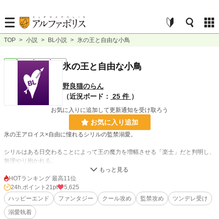
TOP
>
小説
>
BL小説
>
氷の王と自由な小鳥
BL
完結
長編
R18
氷の王と自由な小鳥
野良猫のらん
（近況ボード：
25 件
）
お気に入りに追加して更新通知を受け取ろう
お気に入り追加
氷の王アロイス×自由に憧れるシリルの監禁溺愛。
シリルはある日交わることによって王の魔力を増幅させる「楽士」だと判明し、
無理やり抱かれる。
冷酷な王の元から脱出してやると息巻くシリル。
そんなシリルを見て、アロイスはわざわざ籠の中から飛び立とうとする小鳥のよ
HOTランキング 最高11位
うだと笑う。
24h.ポイント
21pt
5,625
ここには豪華な住居も衣服も、ご馳走もあるというのに何が不服だというの
ハッピーエンド
ファンタジー
クール攻め
監禁攻め
ツンデレ受け
か……。
溺愛執着