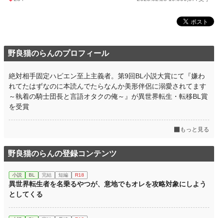
野良猫のらんのプロフィール
絶対相手固定ハピエン至上主義者。第9回BL小説大賞にて『嫌わ
れてたはずなのに本読んでたらなんか美形伴侶に溺愛されてます
～執着の騎士団長と言語オタクの俺～』が異世界転生・転移BL賞
を受賞
もっと見る
野良猫のらんの登録コンテンツ
小説
BL
完結
短編
R18
異世界転生者を名乗るやつが、意地でもオレを攻略対象にしよう
としてくる