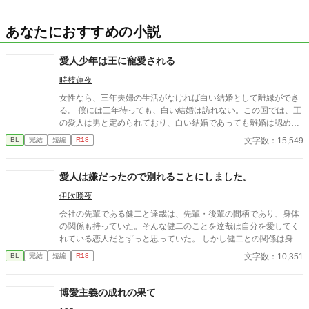
あなたにおすすめの小説
愛人少年は王に寵愛される
時枝蓮夜
女性なら、三年夫婦の生活がなければ白い結婚として離縁ができ
る。 僕には三年待っても、白い結婚は訪れない。この国では、王
の愛人は男と定められており、白い結婚であっても離婚は認めら
れていないためだ。 初めから要らぬ子供を増やさないために、男
文字数：15,549
BL
完結
短編
R18
を愛人にと定められているのだ。子ができなくて当然なのだか
ら、離婚を論じるられる事もなかった。 そして若い間に抱き潰さ
れたあと、修道院に幽閉されて一生を終える。 僕はもうすぐ王の
愛人は嫌だったので別れることにしました。
愛人に召し出され、２年になる。夜のお召もあるが、ただ抱きし
伊吹咲夜
められて眠るだけのお召だ。 そんな生活に変化があったのは、僕
に遅い精通があってからだった。
会社の先輩である健二と達哉は、先輩・後輩の間柄であり、身体
の関係も持っていた。そんな健二のことを達哉は自分を愛してく
れている恋人だとずっと思っていた。 しかし健二との関係は身体
だけで、それ以上のことはない。疑問に思っていた日、健二が結
文字数：10,351
BL
完結
短編
R18
婚したと朝礼で報告が。健二は達哉のことを愛してはいなかった
のか？
博愛主義の成れの果て