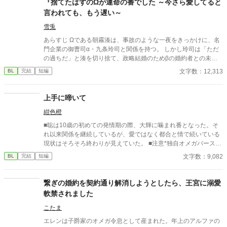
『捨てたはずのΩが運命の番でした ～今さら愛してると
言われても、もう遅い～
雪兎
あらすじ Ωである朝霧湊は、事故のような一夜をきっかけに、名
門企業の御曹司α・九条玲司と関係を持つ。 しかし玲司は「ただ
の過ちだ」と湊を切り捨て、政略結婚のためβの婚約者との未来
を選んだ。 深く傷ついた湊は、彼の前から姿を消す。 数か月後―
文字数：12,313
BL
完結
短編
―。 湊の身体は、これまで誰も知らなかった希少な『遅咲きΩ』
として覚醒する。 その瞬間、玲司は初めて湊こそが運命の番だっ
たと知る。 「戻ってきてくれ」 今さら必死に追いかけてくる玲
上手に啼いて
司。 だが湊の隣には、自分を支え続けてくれた医師のα・神崎伊
紺色橙
織がいた。 「あなたは俺を捨てたでしょう」 後悔に苦しむα、執
着する第二のα、そして希少Ωを巡る陰謀。 もう二度と傷つきた
■聡は10歳の初めての発情期の際、大輝に噛まれ番となった。そ
くないΩが最後に選ぶ相手とは――。 捨てた側の後悔と執着が加
れ以来関係を継続しているが、愛ではなく都合と情で続いている
速する、すれ違いオメガバースBL。
現状はそろそろ終わりが見えていた。 ■注意*独自オメガバース設
定。■『それは愛か本能か』と同じ世界設定です。関係は一切な
文字数：9,082
BL
完結
短編
し。
繋ぎの婚約を契約通り解消しようとしたら、王宮に溺愛
軟禁されました
こたま
エレンは子爵家のオメガ令息として産まれた。年上のアルファの