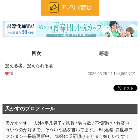
アプリで読む
美しく、可愛らしく、そして恐ろしいほど執着深いその存在は、雅のことだけを
見つめ、雅のためだけに牙を隠している。
八年前に結ばれた契約。
十八歳までの猶予。
その先に待つのは、救いか、それとも――。
これは、
目次
感想
白蛇の半人に愛され囚われていく平凡男子と、その子に執着している白蛇の少し
歪で甘い短編BL。
捉える者、捉えられる者
20
2026.03.29 14:14
4,069文字
※世界観の詳細は前作 『キミが、僕を選ぶまで』 にて描かれています。
本作単体でも読めますが、あわせて読むとより世界観を楽しめます。
人外×平凡男子／執着／共依存／ややダーク寄りBL短編
小説
37,055 位 / 228,564 件
天かすのプロフィール
BL
9,923 位 / 31,382 件
天かすです。 人外×平凡男子 / 執着 / 独占欲 / 不憫受け / 救済 そ
お気に入り
6
ういうのが好きで、そういう話を書いてます。 BL短編+異世界フ
ァンタジー長編更新中。 気軽に反応頂けると凄く嬉しいです！
24h.ポイント
7 pt