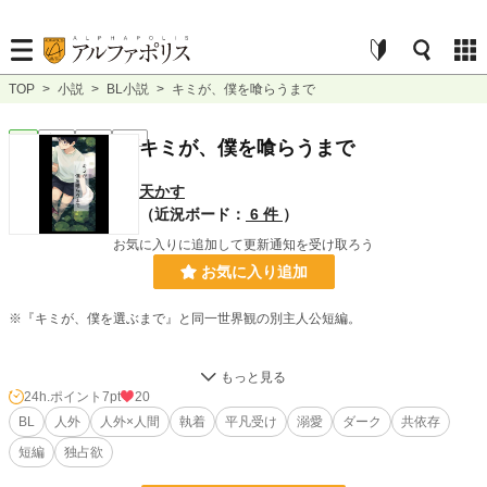
TOP
>
小説
>
BL小説
>
キミが、僕を喰らうまで
BL
完結
短編
R15
キミが、僕を喰らうまで
天かす
（近況ボード：
6 件
）
お気に入りに追加して更新通知を受け取ろう
お気に入り追加
※『キミが、僕を選ぶまで』と同一世界観の別主人公短編。
この世界では、人間は“半人”と呼ばれる異形の種族とパートナーになる事が当た
り前とされている。
24h.ポイント
7pt
20
人は半人を育て、半人は人を選び、そうして互いに生きていく世界。
BL
人外
人外×人間
執着
平凡受け
溺愛
ダーク
共依存
短編
独占欲
人と話すのが苦手で、目を合わせることすら怖い高校生・小鳥雅。
そんな彼のパートナーは、山奥の池に棲む白蛇の半人・サエル。