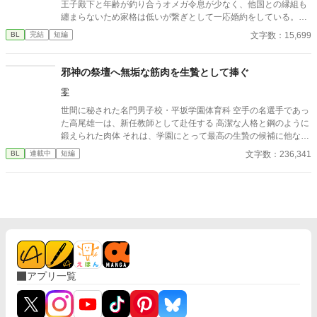
王子殿下と年齢が釣り合うオメガ令息が少なく、他国との縁組も
纏まらないため家格は低いが繋ぎとして一応婚約をしている。王
子のことは兄のように慕っており、初恋の人ではあるけれど、契
文字数：15,699
BL
完結
短編
約終了時期か王子に想い人が現れた時には解消されるものと考え
ていた。ところが婚約解消時期の直前に王子宮に軟禁された。結
婚を承諾するまでここから出さないと王子から溢れるほどの愛を
邪神の祭壇へ無垢な筋肉を生贄として捧ぐ
与えられる。ハッピーエンドオメガバースBLです。
零
世間に秘された名門男子校・平坂学園体育科 空手の名選手であっ
た高尾雄一は、新任教師として赴任する 高潔な人格と鋼のように
鍛えられた肉体 それは、学園にとって最高の生贄の候補に他なら
なかった 至高の筋肉を持つ、精神を削られ意志をなくした青年を
文字数：236,341
BL
連載中
短編
太古の神に捧げるため、“水”、“風”、“土”の信奉者達が暗躍する 意
志をなくし筋肉の操り人形と化した“デク” 消える教師 山奥の男子
校で繰り広げられるダークファンタジー
アプリ一覧