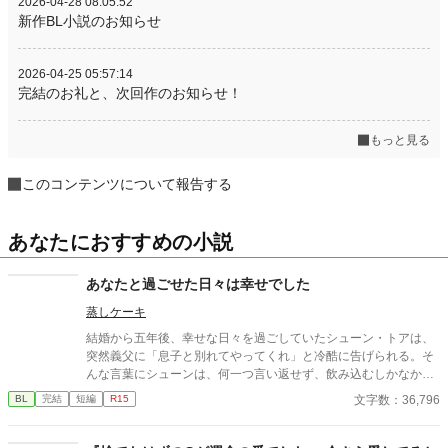
2026-04-28 08:05:52
新作BL小説のお知らせ
2026-04-25 05:57:14
完結のお礼と、次回作のお知らせ！
もっと見る
このコンテンツについて報告する
あなたにおすすめの小説
あなたと過ごせた日々は幸せでした
蒸しケーキ
結婚から五年後、幸せな日々を過ごしていたシューン・トアは、
突然義父に「息子と別れてやってくれ」と冷酷に告げられる。そ
んな言葉にシューンは、何一つ言い返せず、飲み込むしかなかっ
た。そして、夫であるアインス・キールに離婚を切り出すが、ア
文字数：36,796
BL
完結
短編
R15
インスがそう簡単にシューンを手離す訳もなく......。