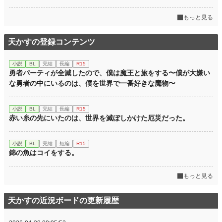
文字数
4,069
もっと見る
更新日時
2026.03.29 14:14
天かすの登録コンテンツ
初回公開日時
2026.03.29 14:14
小説
BL
完結
長編
R15
初回完結日時
2026.03.29 14:14
勇者パーティが全滅したので、僕は魔王と旅をする〜僕が大嫌い
な勇者の中にいるのは、僕を世界で一番好きな魔物〜
週間ポイント
28 pt (56,925 位)
月間ポイント
196 pt (52,128 位)
小説
BL
完結
長編
R15
赤い糸の先にいたのは、世界を滅ぼしかけた厄災だった。
年間ポイント
4,074 pt (50,447 位)
累計ポイント
4,081 pt (134,154 位)
小説
BL
完結
短編
R15
錦の魚はコイをする。
もっと見る
天かすの近況ボードの更新履歴