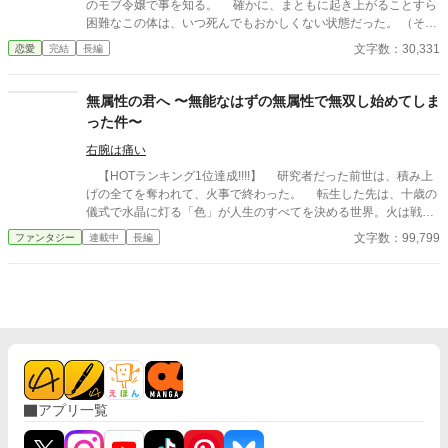
のモブ令嬢で事を知る。 確かに、まともに起き上がることすら
困難なこの体は、いつ死んでもおかしくない状態だった。 （そん
な……死にたくないっ！） 乙女ゲームの記憶が正しければ、あ
文字数：30,331
恋愛
完結
長編
と数年で死んでしまうルイシャは、「生きる」ために努力するこ
とにした。 2023.9.3 投稿分の改稿終了。 2023.9.4 表紙を作っ
てみました。 2023.9.15 完結。 2023.9.23 後日談を投稿しまし
無属性の君へ 〜無能なはずの無属性で無双し始めてしま
た。
った件〜
右腕は痛い
【HOTランキング1位達成!!!!】 研究者だった前世は、積み上
げの全てを奪われて、火事で終わった。 転生した先は、十歳の
儀式で水晶に灯る「色」が人生のすべてを決める世界。火は戦い
に、土は壁に、青は治しに——だが、彼の水晶だけが灯らなかっ
文字数：99,799
ファンタジー
連載中
長編
た。 無属性。俗称「いろなし」。職への道は閉ざされ、村の帳
簿の彼の欄は、何も書き込む予定のない空白になった。 それで
も彼は見ていた。誰の色も、灯る直前に一瞬だけ走る——「色の
ない揺らぎ」を。 無いんじゃない。まだ、見つかっていないだ
けだ。 誰にも見せない納屋で、毎晩百回、三年。物が既に持つ
性質に無色の魔力を沿わせる独自技術「支え」を組み上げた少年
の前に、ある夜、火の色の髪の冒険者が立つ。三年ぶんの記録の
板を見上げて、彼女は笑わずに言った。 「ないんじゃなくて、ま
だ見つかってないだけなんでしょ。……いいよ。あたしが最初に
アプリ一覧
見つけたげる」 欄のなかった少年と、その三年を最初に面白が
った冒険者。拾われた雑用格から始まり、村を出て、ギルド都市
へ、戦いの「境」へ——無属性の積み上げと発見の物語。 これ