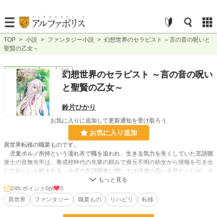
TOP
>
小説
>
ファンタジー小説
>
幻想世界のセラピスト ～言の音の呪いと
聖賢の乙女～
ファンタジー
完結
長編
幻想世界のセラピスト ～言の音の呪い
と聖賢の乙女～
鈴片ひかり
お気に入りに追加して更新通知を受け取ろう
お気に入り追加
異世界転移の職業ものです。
児童ポルノ所持という濡れ衣で職を追われ、生きる気力を失くしていた言語聴
覚士の音無光平は、養成校時代の先輩の頼みで身元不明の幼女から情報を引き出
して欲しいと頼まれる。小児の言語障害に関しては評価の高い光平だったが、そ
の幼女の力で異世界へ飛ばされてしまった。
24h.ポイント
0pt
0
魔法の発達した異世界のラングワース王国で稀人として監視されながら治療院
異世界
ファンタジー
職業もの
リハビリ
転移
で働いていた光平は、言の音の呪いに罹った元・聖賢の乙女フィーネと出会う。
カ行がタ行に入れ替わっていたフィーネは魔法詠唱ができず苦しんでいたため、