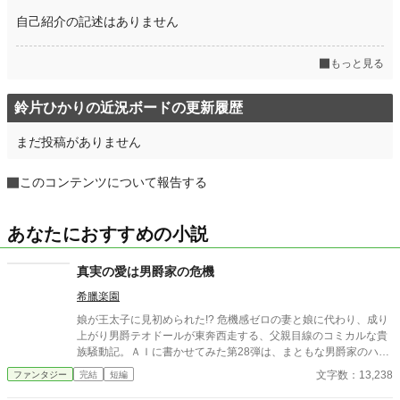
月間ポイント
0 pt (228,634 位)
自己紹介の記述はありません
年間ポイント
28 pt (170,374 位)
もっと見る
累計ポイント
11,564 pt (91,025 位)
鈴片ひかりの近況ボードの更新履歴
まだ投稿がありません
このコンテンツについて報告する
あなたにおすすめの小説
真実の愛は男爵家の危機
希臘楽園
娘が王太子に見初められた!? 危機感ゼロの妻と娘に代わり、成り
上がり男爵テオドールが東奔西走する、父親目線のコミカルな貴
族騒動記。ＡＩに書かせてみた第28弾は、まともな男爵家のハッ
ピーエンドストーリー！
文字数：13,238
ファンタジー
完結
短編