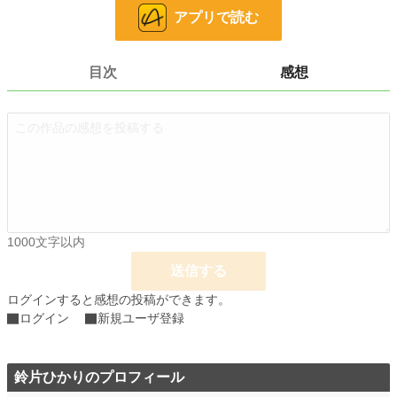
光平は言語聴覚士として積んできた訓練技術を用いてフィーネに言語訓練を提案
アプリで読む
する。
☆☆☆
作品は完結まで執筆完了しています。毎日１話投稿予定。
目次
感想
表紙は自作 使用ソフト：クリップスタジオ
GA文庫大賞二次落選の内容を改稿し投稿しました。
小説
228,634 位 / 228,634 件
ファンタジー
53,270 位 / 53,270 件
お気に入り
15
24h.ポイント
0 pt
1000文字以内
文字数
120,074
送信する
更新日時
2021.06.10 20:23
ログインすると感想の投稿ができます。
初回公開日時
2021.05.08 19:19
ログイン
新規ユーザ登録
初回完結日時
2021.06.10 20:30
鈴片ひかりのプロフィール
週間ポイント
0 pt (228,634 位)