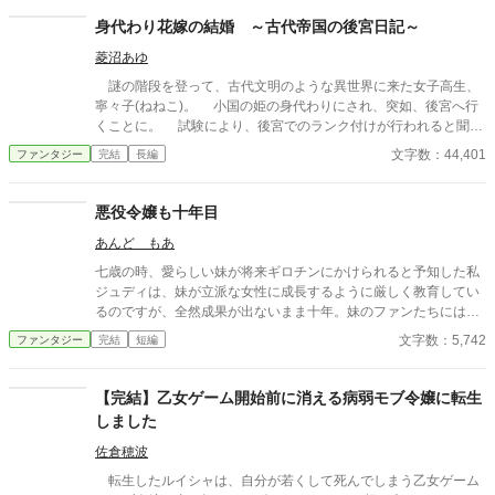
身代わり花嫁の結婚 ～古代帝国の後宮日記～
菱沼あゆ
謎の階段を登って、古代文明のような異世界に来た女子高生、
寧々子(ねねこ)。 小国の姫の身代わりにされ、突如、後宮へ行
くことに。 試験により、後宮でのランク付けが行われると聞い
た寧々子は、食いっぱぐれないため、参戦。 YouTub◯や本で
文字数：44,401
ファンタジー
完結
長編
学んだ、広く浅すぎる知識を活かし、正妃への階段を駆け昇る―
―！ 「王様っ。 さあ、寵愛してください！」 「……寵愛と
は、どうやってすればよいのだ」 美しいが世間知らずな王様と
悪役令嬢も十年目
女子高生、寧々子の異世界後宮ラブコメディ。 (小説家になろ
あんど もあ
うでも公開しています。)
七歳の時、愛らしい妹が将来ギロチンにかけられると予知した私
ジュディは、妹が立派な女性に成長するように厳しく教育してい
るのですが、全然成果が出ないまま十年。妹のファンたちには目
の敵にされ、妹の婚約者の王子の態度も何かおかしいけど、それ
文字数：5,742
ファンタジー
完結
短編
でも私は厳しくいきます！
【完結】乙女ゲーム開始前に消える病弱モブ令嬢に転生
しました
佐倉穂波
転生したルイシャは、自分が若くして死んでしまう乙女ゲーム