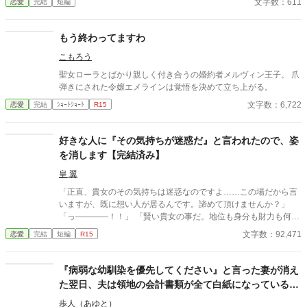
文字数：611
恋愛
完結
短編
もう終わってますわ
こもろう
聖女ローラとばかり親しく付き合うの婚約者メルヴィン王子。 爪
弾きにされた令嬢エメラインは覚悟を決めて立ち上がる。
文字数：6,722
恋愛
完結
ｼｮｰﾄｼｮｰﾄ
R15
好きな人に『その気持ちが迷惑だ』と言われたので、姿
を消します【完結済み】
皇 翼
「正直、貴女のその気持ちは迷惑なのですよ……この場だから言
いますが、既に想い人が居るんです。諦めて頂けませんか？」
「っ――――！！」 「賢い貴女の事だ。地位も身分も財力も何も
かもが貴女にとっては高嶺の花だと元々分かっていたのでしょ
文字数：92,471
恋愛
完結
短編
R15
う？そんな感情を持っているだけ時間が無駄だと思いません
か？」 クロエの気持ちなどお構いなしに、言葉は続けられる。既
に想い人がいる。気持ちが迷惑。諦めろ。時間の無駄。彼は止ま
『病弱な幼馴染を優先してください』と言った妻が消え
らず話し続ける。彼が口を開く度に、まるで弾丸のように心を抉
た翌日、夫は領地の会計書類が全て白紙になっているこ
っていった。 ＊＊＊＊＊＊ ・執筆時間空けてしまった間に途中過
とに気づいた
程が気に食わなくなったので、設定などを少し変えて改稿してい
歩人（あゆと）