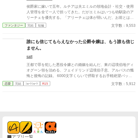
ます。
侯爵家に嫁いで五年。ルチアは夫エミルの領地会計・社交・使用
人管理を全て一人で担ってきた。だがエミルはいつも幼馴染のア
リーチェを優先する。「アリーチェは体が弱いんだ、お前とは違
う」——その言葉を百回聞いた日、ルチアは微笑んで離縁届に署
文字数：9,553
ファンタジー
完結
短編
名した。「ええ、私は丈夫ですから。どうぞ幼馴染様をお大事
に」。翌朝、エミルが目にしたのは——税務報告の締切、領民か
らの陳情の山、そして紅茶の淹れ方すら知らない自分。三ヶ月
誰にも信じてもらえなかった公爵令嬢は、もう誰も信じ
後、かつて「地味な妻」と呼ばれたルチアは、辺境伯の財務顧問
ません。
として辣腕を振るっていた。
salt
王都で罪を犯した悪役令嬢との婚姻を結んだ、東の辺境伯地ディ
オグーン領を治める、フェイドリンド辺境伯子息、アルバスの懺
悔と後悔の記録。 6000文字くらいで摂取するお手軽絶望バッド
エンドです。 ＊なろう・pixivにも掲載しています。
文字数：5,912
恋愛
完結
ｼｮｰﾄｼｮｰﾄ
R15
アプリ一覧