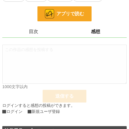
小説
228,882 位 / 228,882 件
ホラー
8,513 位 / 8,513 件
アプリで読む
お気に入り
0
24h.ポイント
0 pt
目次
感想
文字数
4,777
更新日時
2025.02.23 15:50
初回公開日時
2025.02.21 00:03
週間ポイント
0 pt (228,882 位)
月間ポイント
0 pt (228,882 位)
1000文字以内
年間ポイント
168 pt (129,397 位)
送信する
累計ポイント
1,286 pt (186,015 位)
ログインすると感想の投稿ができます。
ログイン
新規ユーザ登録