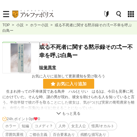
TOP
>
小説
>
ホラー小説
>
或る不死者に関する黙示録その弌ー不幸を呼ぶ
白鳥ー
ホラー
連載中
短編
R18
或る不死者に関する黙示録その弌ー不
幸を呼ぶ白鳥ー
味覚異常
お気に入りに追加して更新通知を受け取ろう
お気に入り追加
生まれ持っての不幸体質である鳥井 ハル(とりい はる)は、今日も見事に死
にかけていた。そんな時、謎の男が現れ、彼女を助けられる人を知っていると言
う。半信半疑で彼の手を取ることにした彼女は、気がつけば実家の葡萄農家を離
れ、奇怪な男ー百鬼(なきり)に仕えることになっていた。
大正時代モチーフのホラー風味ゆるゆる短編集
24h.ポイント
0pt
0
※百合要素有/か弱くない主人公/ご都合主義/色々突っ込みどころ満載
ホラー
短編
コメディ？
人外
女主人公
怪異/オカルト
雰囲気重視
ご都合主義
百合要素あり
残酷な描写あり