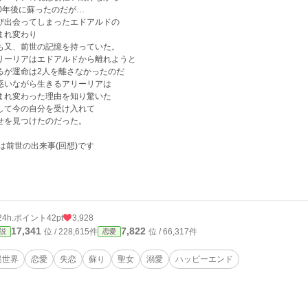
00年後に蘇ったのだが…
び出会ってしまったエドアルドの
まれ変わり
も又、前世の記憶を持っていた。
リーリアはエドアルドから離れようと
るが運命は2人を離さなかったのだ
惑いながら生きるアリーリアは
まれ変わった理由を知り驚いた
して今の自分を受け入れて
せを見つけたのだった。
 は前世の出来事(回想)です
24h.ポイント
42pt
3,928
17,341
7,822
位 / 228,615件
位 / 66,317件
説
恋愛
異世界
恋愛
失恋
蘇り
聖女
溺愛
ハッピーエンド