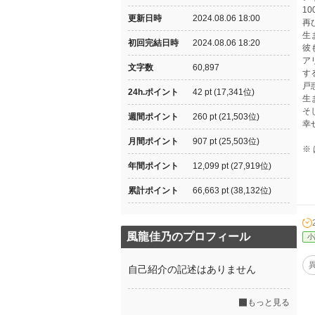
1
更新日時
2024.08.06 18:00
再
生
初回完結日時
2024.08.06 18:20
彼
ア
文字数
60,897
す
戸
24h.ポイント
42 pt (17,341位)
生
そ
週間ポイント
260 pt (21,503位)
幸
月間ポイント
907 pt (25,503位)
※
年間ポイント
12,099 pt (27,919位)
累計ポイント
66,663 pt (38,132位)
風龍佳乃のプロフィール
小
自己紹介の記述はありません
もっと見る