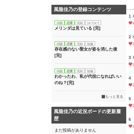
風龍佳乃の登録コンテンツ
1 
小説
恋愛
完結
ｼｮｰﾄｼｮｰﾄ
メリンダは見ている [完]
2 
小説
恋愛
完結
短編
存在感のない聖女が姿を消した後
[完]
3 
小説
恋愛
完結
短編
わかったわ、私が代役になればいい
4
のね？[完]
もっと見る
5
風龍佳乃の近況ボードの更新履
歴
6
まだ投稿がありません