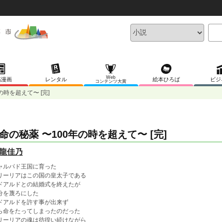
Web
稿漫画
レンタル
絵本ひろば
ビジ
コンテンツ大賞
の時を超えて〜 [完]
命の秘薬 〜100年の時を超えて〜 [完]
龍佳乃
ャルパド王国に育った
リーリアはこの国の皇太子である
ドアルドとの結婚式を終えたが
分を蔑ろにした
ドアルドを許す事が出来ず
ら命をたってしまったのだった
リーリアの魂は彷徨い続けながら