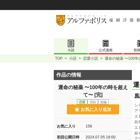
小説
公式漫画
投
TOP
>
小説
>
恋愛小説
>
運命の秘薬 〜100年
作品の情報
運
運命の秘薬 〜100年の時を超え
て〜 [完]
風
恋愛
完結
短編
シ
お気に入り追加
ア
エ
自
お気に入り
156
エ
自
初回公開日時
2024.07.05 18:00
ア