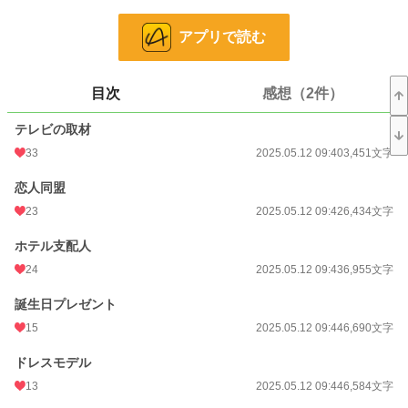
氷室 弦(25歳) …めぐと同じ部署の同期
アプリで読む
小説
29,685 位 / 228,755 件
恋愛
12,631 位 / 66,365 件
目次
感想（2件）
お気に入り
48
テレビの取材
24h.ポイント
14 pt
33
2025.05.12 09:40
3,451文字
文字数
148,279
恋人同盟
23
2025.05.12 09:42
6,434文字
更新日時
2025.05.12 09:56
初回公開日時
ホテル支配人
2025.05.12 09:40
24
2025.05.12 09:43
6,955文字
初回完結日時
2025.05.12 09:56
誕生日プレゼント
週間ポイント
21 pt (62,459 位)
15
2025.05.12 09:44
6,690文字
月間ポイント
119 pt (62,205 位)
ドレスモデル
年間ポイント
3,794 pt (52,073 位)
13
2025.05.12 09:44
6,584文字
累計ポイント
11,943 pt (89,844 位)