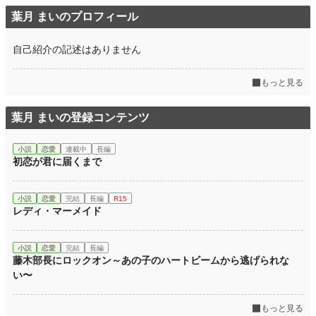
葉月 まいのプロフィール
自己紹介の記述はありません
もっと見る
葉月 まいの登録コンテンツ
小説
恋愛
連載中
長編
初恋が君に届くまで
小説
恋愛
完結
長編
R15
レディ・マーメイド
小説
恋愛
完結
長編
藤木部長にロックオン～あの子のハートビームから逃げられな
い〜
もっと見る