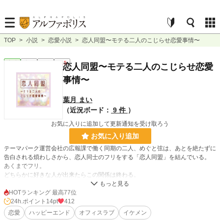
TOP
>
小説
>
恋愛小説
>
恋人同盟〜モテる二人のこじらせ恋愛事情〜
恋愛
完結
長編
R15
恋人同盟〜モテる二人のこじらせ恋愛
事情〜
葉月 まい
（近況ボード：
9 件
）
お気に入りに追加して更新通知を受け取ろう
お気に入り追加
テーマパーク運営会社の広報課で働く同期の二人、めぐと弦は、あとを絶たずに
告白される煩わしさから、恋人同士のフリをする「恋人同盟」を結んでいる。
あくまでフリ。
どちらかに好きな人が出来たらこの関係は終わる。
そう割り切っていたのだが……
HOTランキング 最高77位
═•-⊰❉⊱•登場人物•⊰❉⊱•═
24h.ポイント
14pt
412
恋愛
ハッピーエンド
オフィスラブ
イケメン
雪村 めぐ(25歳) …テーマパーク「グレイスフル ワールド」運営会社 広報課