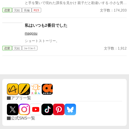
と手を繋いで現れた課長を見かけ 親子だと勘違いする 小さな男の
子、岳を中心に 三人のちょっと不思議で ほんわか温かい 恋の三
文字数：174,203
恋愛
完結
長編
R15
角関係が始まった *✻:::✻*✻:::✻* 登場人物 *✻:::✻*✻:::✻* 望月 真美
(25歳)… ITソリューション課 OL 五十嵐 潤(29歳)… ITソリューシ
ョン課 課長 五十嵐 岳(4歳)… 潤の甥
私はいつも2番目でした
magosu
ショートストーリー。
文字数：1,912
恋愛
完結
ｼｮｰﾄｼｮｰﾄ
アプリ一覧
公式SNS一覧