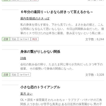
６年分の遠回り～いまなら好きって言えるかも～
霧内杳/眼鏡のさきっぽ
私の身体を揺らす彼を、下から見ていた。 まさかあの彼と、こん
な関係になるなんて思いもしない。 今日は同期飲み会だった。 後
輩のミスで行けたのは本当に最後。 飲み足りないという私に彼は
付き合ってくれた。 彼とは入社当時、部署は違ったが同じ仕事に
文字数：6,244
恋愛
完結
ｼｮｰﾄｼｮｰﾄ
R15
携わっていた。 きっとあの頃のわたしは、彼が好きだったんだと
思う。 けれど仕事で負けたくないなんて私のちっぽけなプライド
のせいで、その一線は越えられなかった。 でも、あれから変わっ
身体の繋がりしかない関係
た私なら……。 ****** 2021/05/29 公開 ****** 表紙 いもこは妹
詩織
pixivID:11163077
会社の飲み会の帰り、たまたま同じ帰りが方向だった３つ年下の
後輩。 その後勢いで身体の関係になった。
文字数：3,328
恋愛
完結
ｼｮｰﾄｼｮｰﾄ
小さな恋のトライアングル
葉月 まい
OL × 課長 × 保育園児 わちゃわちゃ・ラブラブ・バチバチの三角
関係 人づき合いが苦手な真美は ある日近所の保育園から 男の子