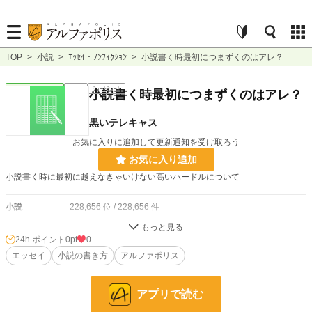
TOP
>
小説
>
ｴｯｾｲ・ﾉﾝﾌｨｸｼｮﾝ
>
小説書く時最初につまずくのはアレ？
ｴｯｾｲ・ﾉﾝﾌｨｸｼｮﾝ
完結
ｼｮｰﾄｼｮｰﾄ
小説書く時最初につまずくのはアレ？
黒いテレキャス
お気に入りに追加して更新通知を受け取ろう
お気に入り追加
小説書く時に最初に越えなきゃいけない高いハードルについて
小説
228,656 位 / 228,656 件
ｴｯｾｲ・ﾉﾝﾌｨｸｼｮﾝ
8,860 位 / 8,860 件
24h.ポイント
0pt
0
お気に入り
エッセイ
小説の書き方
0
アルファポリス
24h.ポイント
0 pt
アプリで読む
文字数
413