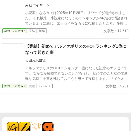
みねバイヤーン
小説家になろうでは2025年10月28日にリワードが開始されまし
た。 それ以来、小説家になろうのランキングがAI小説に汚染され
ているように感じ、エッセイをなろうに投稿したところ、多数の
反響をいただきました。 なろう民のノウハウを結集した、AI小説
文字数：17,619
ｴｯｾｲ・ﾉﾝﾌｨｸｼｮﾝ
完結
短編
のみわけかたです。 いただいたノウハウは随時更新中です。 アル
ファポリスの皆さま、アルファポリスのAI小説汚染状況や、みわ
けかたなどコメントいただけるとありがたいです。 なお、いただ
【完結】初めてアルファポリスのHOTランキング1位に
いたノウハウは本文に追記し、他サイトにも掲載します。本文に
なって起きた事
記載しないでほしい方は、コメント欄にその旨あわせて明記して
ください。
天田れおぽん
アルファポリスのHOTランキング一位になった記念のエッセイで
す。 なかなか経験できないことだろうし、初めてのことなので新
鮮な気持ちを書き残しておこうと思って投稿します。 「イケオジ
辺境伯に嫁げた私の素敵な婚約破棄」がHOTランキング一位にな
文字数：4,781
ｴｯｾｲ・ﾉﾝﾌｨｸｼｮﾝ
完結
ｼｮｰﾄｼｮｰﾄ
った2022/12/16の前日からの気持ちをつらつらと書き残してみま
す。