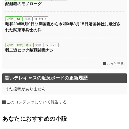
酩酊猫のモノローグ
小説
SF
完結
ｼｮｰﾄｼｮｰﾄ
昭和20年8月9日ソ満国境から令和X年8月15日靖国神社に飛ばさ
れた関東軍兵士の件
小説
歴史・時代
完結
ｼｮｰﾄｼｮｰﾄ
我二追ヒツク敵戦闘機ナシ
もっと見る
黒いテレキャスの近況ボードの更新履歴
まだ投稿がありません
このコンテンツについて報告する
あなたにおすすめの小説