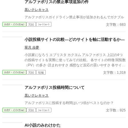
アルファポリスの禁止事項追加の件
黒いテレキャス
アルファポリスガイドライン禁止事項が追加されるんでガクブル
文字数：683
ｴｯｾｲ・ﾉﾝﾌｨｸｼｮﾝ
完結
ｼｮｰﾄｼｮｰﾄ
小説投稿サイトの比較―どのサイトを軸に活動するか―
翠月 歩夢
小説家になろう エブリスタ カクヨム アルファポリス 上記の4つ
の投稿サイトを実際に使ってみての比較。 各サイトの特徴 閲覧数
（PV）の多さ･読まれやすさ 感想など反応の貰いやすさ 各サイト
のジャンル傾向 以上を基準に比較する。 ☆どのサイトを使おうか
文字数：1,318
ｴｯｾｲ・ﾉﾝﾌｨｸｼｮﾝ
完結
短編
と色々試している時に軽く整理したメモがあり、せっかくなので
投稿してみました。少しでも参考になれば幸いです。 ☆自分用に
まとめたものなので短く簡単にしかまとめてないので、もっと詳
アルファポリス投稿時間について
しく知りたい場合は他の人のを参考にすることを推奨します。
黒いテレキャス
アルファポリスに投稿する時間はいつ頃がベストなのか？
文字数：925
ｴｯｾｲ・ﾉﾝﾌｨｸｼｮﾝ
完結
ｼｮｰﾄｼｮｰﾄ
AI小説のみわけかた