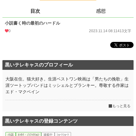
更新日時
2023.11.14 08:11
目次
感想
初回公開日時
2023.11.14 08:11
小説書く時の最初のハードル
初回完結日時
2023.11.14 08:11
0
2023.11.14 08:11
413文字
週間ポイント
0 pt (228,656 位)
月間ポイント
0 pt (228,656 位)
年間ポイント
560 pt (99,720 位)
黒いテレキャスのプロフィール
累計ポイント
3,507 pt (140,666 位)
大阪在住。猫大好き。生涯ベストワン映画は「男たちの挽歌」生
涯ツートップバンドはミッシェルとブランキー。尊敬する作家は
エド・マクベイン
もっと見る
黒いテレキャスの登録コンテンツ
小説
ｴｯｾｲ・ﾉﾝﾌｨｸｼｮﾝ
連載中
ｼｮｰﾄｼｮｰﾄ