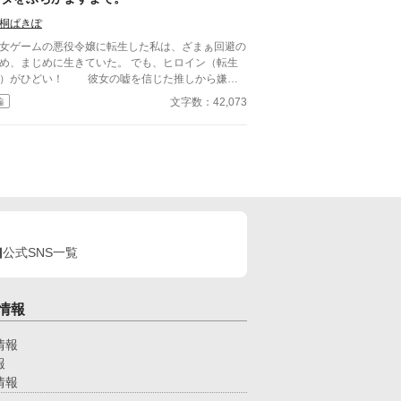
桐ぱきぽ
女ゲームの悪役令嬢に転生した私は、ざまぁ回避の
め、まじめに生きていた。 でも、ヒロイン（転生
）がひどい！ 彼女の嘘を信じた推しから嫌わ
るし。無実の罪を着せられるし。そのうえ「ちゃん
文字数：42,073
編
悪役やりなさい」⁉ シナリオ通りに進めたいヒロイ
からのハラスメントは、もう、うんざり！ 私は私
むままに生きます！！ 本編＋番外編３作で、400
0文字くらいです。 ⚠途中、視点が変わります。サ
タイトルをご覧下さい。
公式SNS一覧
情報
情報
報
情報