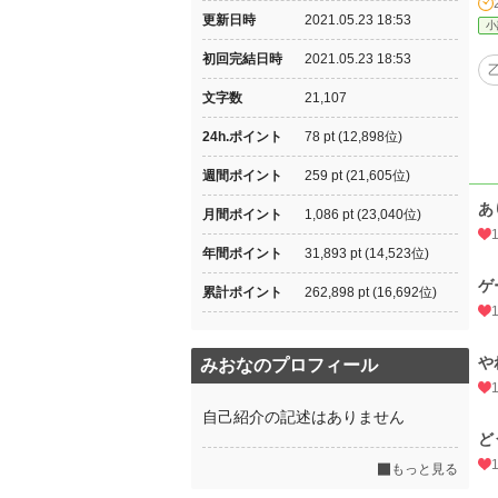
更新日時
2021.05.23 18:53
小
初回完結日時
2021.05.23 18:53
文字数
21,107
24h.ポイント
78 pt (12,898位)
週間ポイント
259 pt (21,605位)
あ
月間ポイント
1,086 pt (23,040位)
年間ポイント
31,893 pt (14,523位)
ゲ
累計ポイント
262,898 pt (16,692位)
や
みおなのプロフィール
自己紹介の記述はありません
ど
もっと見る