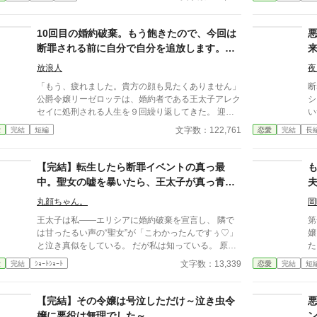
こんな環境なら歪んでも仕方ない。そう思う程に、彼
愛
女の境遇は悲惨だったのである。 だが、彼女のよう
ん
に歪んでしまえば、ゲームと同じように罪を暴かれて
ンを
10回目の婚約破棄。もう飽きたので、今回は
牢屋に行くだけだ。 そのため、私は心を強く持つし
イ
断罪される前に自分で自分を追放します。二
かなかった。悲惨な結末を迎えないためにも、どんな
度と探さないでください（フリではありませ
に不当な扱いをされても、耐え抜くしかなかったので
放浪人
夜
ん）
ある。 そんな私に、解放される日がやって来た。 そ
「もう、疲れました。貴方の顔も見たくありません」
断
れは、ゲームの始まりである魔法学園入学の日だ。
公爵令嬢リーゼロッテは、婚約者である王太子アレク
シ
全寮制の学園には、歪な家族は存在しない。 私は、
セイに処刑される人生を９回繰り返してきた。 迎え
い
自由を得たのである。 その自由を謳歌しながら、私
た１０回目の人生。もう努力も愛想笑いも無駄だと悟
ナ
文字数：122,761
愛
完結
短編
恋愛
完結
長
は思っていた。 悲惨な境遇から必ず抜け出し、自由
った彼女は、断罪イベントの一ヶ月前に自ら姿を消す
悠
気ままに生きるのだと。
ことを決意する。 王城の宝物庫から慰謝料（国宝）
も
を頂き、書き置きを残して国外逃亡！ 目指せ、安眠
った。 そんなあ
【完結】転生したら断罪イベントの真っ最
と自由のスローライフ！ ――のはずだったのだが。
噂
中。聖女の嘘を暴いたら、王太子が真っ青に
「『顔も見たくない』だと？ つまり、直視できない
物
なりました
ほど私が好きだという照れ隠しか！」 「『探さない
に、
丸顔ちゃん。
岡
で』？ 地の果てまで追いかけて抱きしめてほしいと
よ。
王太子は私――エリシアに婚約破棄を宣言し、 隣で
第
いうフリだな！」 実は１周目からリーゼロッテを溺
そ
は甘ったるい声の“聖女”が「こわかったんですぅ♡」
嬢
愛していた（が、コミュ障すぎて伝わっていなかっ
っ
と泣き真似をしている。 だが私は知っている。 原作
た。 「これからは自由に
た）アレクセイ王子は、彼女の拒絶を「愛の試練（か
「
では、この聖女こそが禁術で王太子の魔力を吸い取
リア
文字数：13,339
愛
完結
ｼｮｰﾄｼｮｰﾄ
恋愛
完結
短
くれんぼ）」と超ポジティブに誤解！ 国家権力と軍
す
り、 私に冤罪を着せて処刑へ追い込んだ張本人だ。
放
隊、そしてＳ級ダンジョンすら踏破するチート能力を
優しい家族を守るためにも、同じ結末は絶対に許さな
総動員して、全力で追いかけてきた！？ 物理で逃げ
い。 私は転生者としての知識を武器に、 聖女の嘘と
【完結】その令嬢は号泣しただけ～泣き虫令
る最強令嬢VS愛が重すぎる勘違い王子。 聖女もドラ
禁術の証拠を次々に暴き、 王太子の依存と愚かさを
嬢に悪役は無理でした～
ゴンも帝国も巻き込んだ、史上最大規模の「国境なき