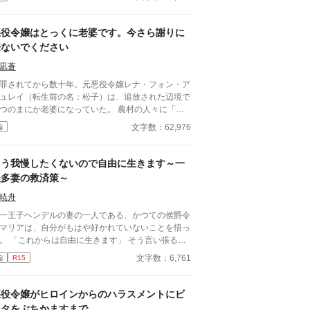
のディアム王子をヒロインに奪われてはなりませ
。 そうと決めたら、行動しましょう。 ヒロイ
排除する為に。 ※小説家になろう様等、他サ
悪役令嬢はとっくに老婆です。今さら謝りに
ト様にも掲載です。
来ないでください
凪蒼
罪されてから数十年。元悪役令嬢レナ・フォン・ア
ュレイ（転生前の名：松子）は、追放された辺境で
つのまにか老婆になっていた。 農村の人々に「レ
ばあさん」と呼ばれ、日向ぼっこと昼寝を愛する
文字数：62,976
編
々自適な老後。乙女ゲームの記憶も悪役令嬢の野望
すっかり霞んで、それでも案外、悪くない暮らしだ
る日、レナが床に伏しているという
もう我慢したくないので自由に生きます～一
が広まった。すると——かつての断罪に関わった人
夫多妻の救済策～
たちが、全員老人になって謝りに来た。「死ぬ前
謝らなければ」と。 レナの本音：「もういいの
暁舟
昔の話でしょ」 だが老人たちは次々と訪れ——
一王子ヘンデルの妻の一人である、かつての侯爵令
して次々と、レナより先に逝く。見送られるはずだ
マリアは、自分がもはや好かれていないことを悟っ
た老婆が、全員を見送ることになった。 ※本作は
生きます」 そう言い張るマ
小説家になろう」「カクヨム」にも掲載していま
に対して、ヘンデルは、 「勝手にしろ」 と突き
文字数：6,761
編
R15
。
した。
悪役令嬢がヒロインからのハラスメントにビ
ンタをぶちかますまで。