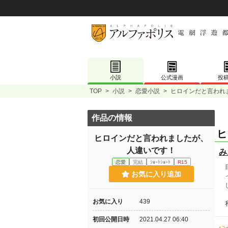
小説
公式漫画
投
TOP
>
小説
>
恋愛小説
>
ヒロインだと言われ
作品の情報
ヒ
ヒロインだと言われましたが、
人違いです！
み
恋愛
完結
ｼｮｰﾄｼｮｰﾄ
R15
目
お気に入り追加
っ
し
お気に入り
439
私
初回公開日時
2021.04.27 06:40