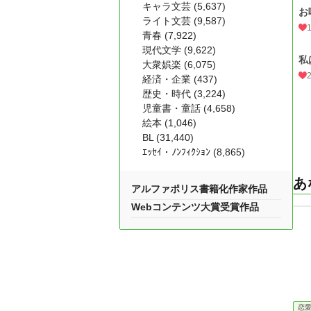
キャラ文芸 (5,637)
お
ライト文芸 (9,587)
青春 (7,922)
現代文学 (9,622)
私
大衆娯楽 (6,075)
経済・企業 (437)
歴史・時代 (3,224)
児童書・童話 (4,658)
絵本 (1,046)
BL (31,440)
ｴｯｾｲ・ﾉﾝﾌｨｸｼｮﾝ (8,865)
あ
アルファポリス書籍化作家作品
Webコンテンツ大賞受賞作品
恋