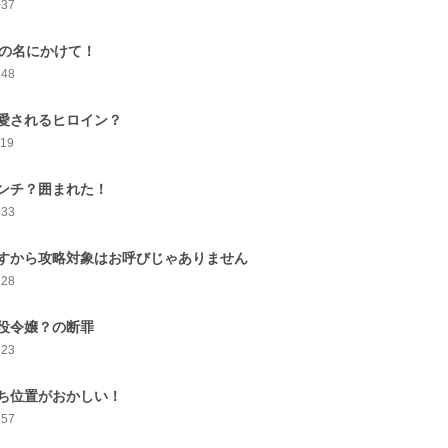
137
○の名にかけて！
148
愛されるヒロイン？
119
ンチ？囲まれた！
133
すから攻略対象はお呼びじゃありません
128
役令嬢？の断罪
123
ち位置がおかしい！
157