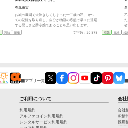
白日の下に晒す。 「婚約は……こちらから願い下げ
痴話喧嘩」が今、始まる！ ※表紙はNano Bananaで
です」 土下座する王太子も、泣き叫ぶ聖女も、もう
春風由実
倉
作成しています
関係ない。 私は新しい未来を選ぶ。
お城の庭園で大泣きしてしまった十二歳の私。 かつ
乙
ての記憶を取り戻し、自分が物語の序盤で早々に退場
た
する悪しき公爵令嬢であることを思い出します。 私
者
は目立たず密やかに穏やかに、そして出来るだけ長く
れ
文字数：26,878
愛
完結
短編
恋愛
完結
短
生きたいのです。 それにこんなに泣き虫だから、王
と
太子殿下の婚約者だなんて重たい役目は無理、無理、
ン
無理。 だから早々に逃げ出そうと決めていたのに。
の望
どうして目の前にこの方が座っているのでしょうか？
0
※本編十七話、番外編四話の短いお話です。 ※こち
ブ
らはさっと完結します。（2022.11.8完結） ※カクヨ
ムにも掲載しています。
アプリ一覧
ご利用について
会社
利用規約
会社
アルファコイン利用規約
IR情
レンタルサービス利用規約
採用