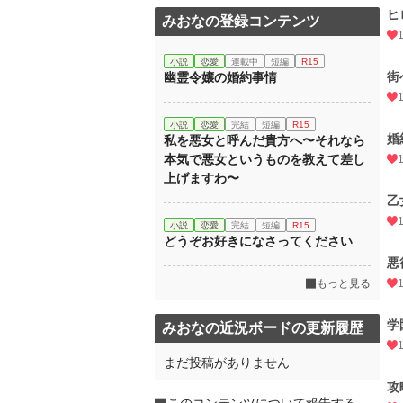
ヒ
みおなの登録コンテンツ
小説
恋愛
連載中
短編
R15
街
幽霊令嬢の婚約事情
小説
恋愛
完結
短編
R15
婚
私を悪女と呼んだ貴方へ〜それなら
本気で悪女というものを教えて差し
上げますわ〜
乙
小説
恋愛
完結
短編
R15
どうぞお好きになさってください
悪
もっと見る
学
みおなの近況ボードの更新履歴
まだ投稿がありません
攻