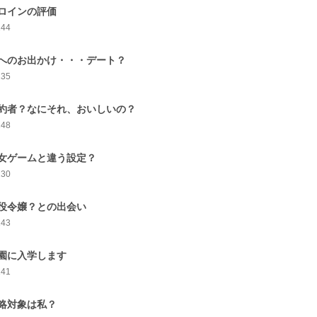
ロインの評価
144
へのお出かけ・・・デート？
135
約者？なにそれ、おいしいの？
148
女ゲームと違う設定？
130
役令嬢？との出会い
143
園に入学します
141
略対象は私？