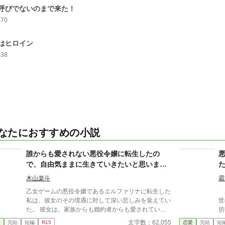
呼びでないのまで来た！
170
はヒロイン
238
なたにおすすめの小説
誰からも愛されない悪役令嬢に転生したの
で、自由気ままに生きていきたいと思いま
す。
木山楽斗
霜
乙女ゲームの悪役令嬢であるエルファリナに転生した
わ
私は、彼女のその境遇に対して深い悲しみを覚えてい
世
た。 彼女は、家族からも婚約者からも愛されていな
彷
い。それどころか、その存在を疎まれているのだ。
世
文字数：62,055
愛
完結
短編
R15
恋愛
完結
短