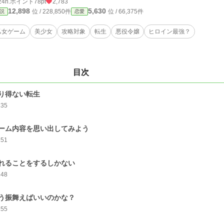
24h.ポイント
78pt
2,783
12,898
5,630
位 / 228,850件
位 / 66,375件
説
恋愛
乙女ゲーム
美少女
攻略対象
転生
悪役令嬢
ヒロイン最強？
目次
り得ない転生
135
ーム内容を思い出してみよう
151
れることをするしかない
148
う振舞えばいいのかな？
155