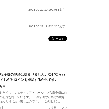
2021.05.21 20:19
1,081文字
2021.05.23 18:53
1,215文字
悪役令嬢の物語は始まりません。なぜならわ
たくしがヒロインを排除するからです。
月零
たくし、シュティリア・ホールオブ公爵令嬢は前
の記憶を持っています。 流行り病で生死の境を
徨った時に思い出したのです。 この世界は、前
で遊んでいた乙女ゲームに酷似していると。 最
文字数：4,292
編