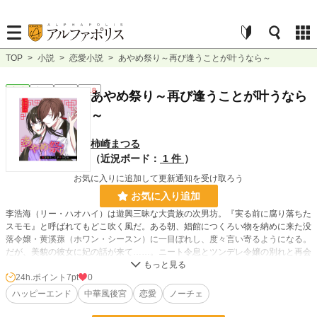
TOP
>
小説
>
恋愛小説
>
あやめ祭り～再び逢うことが叶うなら～
恋愛
完結
長編
R18
あやめ祭り～再び逢うことが叶うなら
～
柿崎まつる
（近況ボード：
1 件
）
お気に入りに追加して更新通知を受け取ろう
お気に入り追加
李浩海（リー・ハオハイ）は遊興三昧な大貴族の次男坊。『実る前に腐り落ちた
スモモ』と呼ばれてもどこ吹く風だ。ある朝、娼館につくろい物を納めに来た没
落令嬢・黄溪蓀（ホワン・シースン）に一目ぼれし、度々言い寄るようになる。
だが、美貌の彼女に妃の話が来て……。ニート令息とツンデレ令嬢の別れと再会
の話。
24h.ポイント
7pt
0
ハッピーエンド
中華風後宮
恋愛
ノーチェ
小説
38,704 位 / 228,922 件