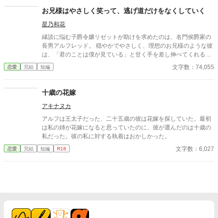
上、ヒーロー以外との絡みあります。 シリアス／ ほのぼの ／幼
お兄様はやさしく笑って、逃げ道だけをなくしていく
なじみ ／ヒロインが男前／ 一途／ 騎士／ 王／ ハッピーエンド／
星乃和花
ヒーロー以外との絡み
縁談に悩む子爵令嬢リゼットが助けを求めたのは、名門侯爵家の
長男アルフレッド。 穏やかでやさしく、理想のお兄様のような彼
は、「君のことは僕が見ている」と甘く手を差し伸べてくれる。
送り迎え、花や手紙、完璧なエスコート。 守られているだけのは
文字数：74,055
恋愛
完結
短編
ずが、気づけば周囲には「彼女はもうノースウェル侯爵家のも
の」という空気ができあがっていて――。 ふわふわ優しいのに、
実はかなり策略家。 やさしく逃げ道をなくしてくるお兄様系ヒー
十歳の花嫁
ローに、恋愛に疎い令嬢がじわじわ囲い落とされていく、甘くて
アキナヌカ
幸せな溺愛ラブストーリー。 ――「待つよ」と言いながら、外堀
はきっちり埋めてくる―― （完結済ー本編10話＋後日談２話）
アルフは王太子だった、二十五歳の彼は花嫁を探していた。最初
は私の姉が花嫁になると思っていたのに、彼が選んだのは十歳の
私だった。彼の私に対する執着はおかしかった。
文字数：6,027
恋愛
完結
短編
R18