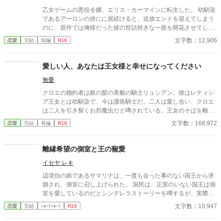
乙女ゲームの悪役令嬢、エリス・カーマインに転生した。 幼馴染
であるアーロンの傍にに居続けると、追放エンドを迎えてしまう
のに、原作では俺様だった彼の世話焼きな一面を開花させてしま
い、居心地の良い彼のそばを離れるのが辛くなってしまう。 なら
文字数：12,906
恋愛
完結
短編
R18
ば彼の代わりに男友達を作ろうと画策するがーー
愛しい人、あなたは王女様と幸せになってください
無憂
クロエの婚約者は銀の髪の美貌の騎士リュシアン。彼はレティシ
ア王女とは幼馴染で、今は護衛騎士だ。二人は愛し合い、クロエ
は二人を引き裂くお邪魔虫だと噂されている。王女のそばを離れ
ないリュシアンとは、ここ数年、ろくな会話もない。愛されない
文字数：168,972
恋愛
完結
長編
R18
日々に疲れたクロエは、婚約を破棄することを決意し、リュシア
ンに通告したのだが――
離縁希望の側室と王の寵愛
イセヤ レキ
辺境伯の娘であるサマリナは、一度も会った事のない国王から求
婚され、側室に召し上げられた。 国民は、正室のいない国王は側
室を愛しているのだとシンデレラストーリーを噂するが、実際の
扱われ方は酷いものである。 いつか離縁してくれるに違いない、
文字数：10,947
恋愛
完結
ｼｮｰﾄｼｮｰﾄ
R18
と願いながらサマリナは暇な後宮生活を、唯一相手になってくれ
る守護騎士の幼なじみと過ごすのだが──？ ※ストーリー構成