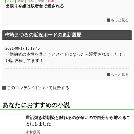
小説
恋愛
完結
短編
R18
出戻り令嬢は馭者台で愛される
もっと見る
柿崎まつるの近況ボードの更新履歴
2021-09-17 15:19:45
「婚約者の本性を暴こうとメイドになったら溺愛されました！」
14話改稿してます！
もっと見る
このコンテンツについて報告する
あなたにおすすめの小説
世話焼き幼馴染と離れるのが辛いので自分から離れるこ
とにしました
小村辰馬