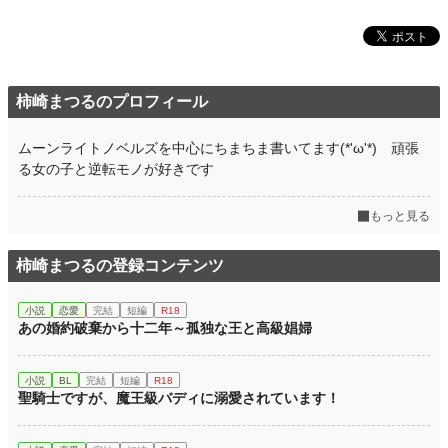
柿崎まつるのプロフィール
ムーンライトノベルズを中心にちまちま書いてます(*'ω'*) 頑張
る女の子と逆転モノが好きです
もっと見る
柿崎まつるの登録コンテンツ
小説
恋愛
完結
短編
R18
あの婚約破棄から十二年～孤独な王と高級娼婦
小説
BL
完結
短編
R18
聖騎士ですが、魔王級バディに溺愛されています！