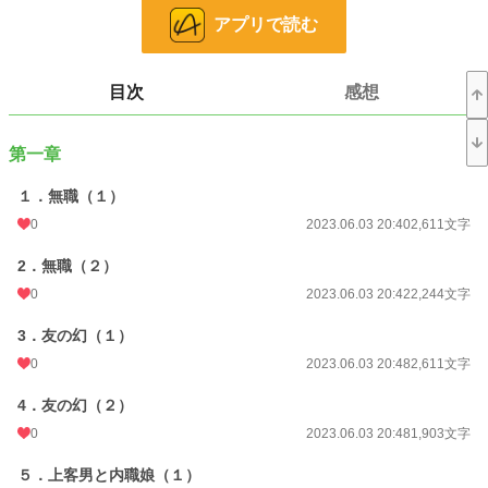
恋愛
16,789 位 / 66,393 件
アプリで読む
お気に入り
12
24h.ポイント
7 pt
目次
感想
文字数
199,394
第一章
更新日時
2023.06.17 11:37
初回公開日時
１．無職（１）
2023.06.03 20:40
0
2023.06.03 20:40
2,611文字
初回完結日時
2023.06.17 11:37
2．無職（２）
週間ポイント
35 pt (53,125 位)
0
2023.06.03 20:42
2,244文字
月間ポイント
91 pt (67,482 位)
3．友の幻（１）
年間ポイント
1,513 pt (74,068 位)
0
2023.06.03 20:48
2,611文字
累計ポイント
14,280 pt (83,075 位)
4．友の幻（２）
0
2023.06.03 20:48
1,903文字
５．上客男と内職娘（１）