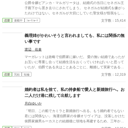
公爵令嬢ビアンカ・マルガリータは、結婚式の当日にセネガル王
子殿下から置き去りにされてしまう。 セネガルが結婚式を嫌がっ
たわけではない。セネガルが大切にしていた聖女様が怪我をした
という理由で。 結婚式は、世界中から招待客を呼んでいるため、
文字数：15,414
恋愛
連載中
ｼｮｰﾄｼｮｰﾄ
国王陛下は、弟のセドリックとビアンカを目合わすことにするの
だが……
義理姉がかわいそうと言われましても、私には関係の無
い事です
渡辺 佐倉
マーガレットは政略で伯爵家に嫁いだ。 愛の無い結婚であったが
お互いに尊重し合って結婚生活をおくっていければいいと思って
いたが、伯爵である夫はことあるごとに、離婚して実家である伯
爵家に帰ってきているマーガレットにとっての義姉達を優先ばか
文字数：12,319
恋愛
完結
短編
りする。 そんな生活に耐えかねたマーガレットは… 結末は見方に
よって色々系だと思います。 なろうにも同じものを掲載していま
す。
婚約者は私を捨て、私の持参船で愛人と新婚旅行へ。お
二人だけ港に残して出航します
月白ゆいか
「明日、この船でカミラと新婚旅行へ出る。もう婚約者でもない
君には関係ない」 海運伯爵家の令嬢オリヴィアは、没落しかけた
侯爵家嫡男ルーカスとの結婚後に領地を再建するため、三年かけ
て持参船〈暁の鴎〉号を準備してきた。 船員をそろえ、航路を整