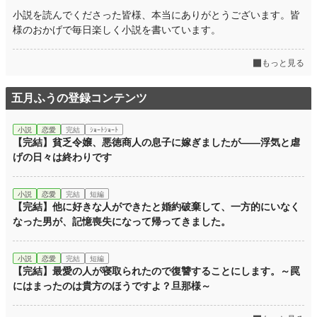
小説を読んでくださった皆様、本当にありがとうございます。皆
様のおかげで毎日楽しく小説を書いています。
もっと見る
五月ふうの登録コンテンツ
小説
恋愛
完結
ｼｮｰﾄｼｮｰﾄ
【完結】貧乏令嬢、悪徳商人の息子に嫁ぎましたが――浮気と虐
げの日々は終わりです
小説
恋愛
完結
短編
【完結】他に好きな人ができたと婚約破棄して、一方的にいなく
なった男が、記憶喪失になって帰ってきました。
小説
恋愛
完結
短編
【完結】最愛の人が寝取られたので復讐することにします。～罠
にはまったのは貴方のほうですよ？旦那様～