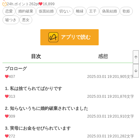
「リリー……僕は……。」
24h.ポイント
262pt
16,899
「ずっと昔に約束したでしょう？二人で幸せになろうって。ねえ、ブレイブ思い
恋愛
婚約破棄
仮面結婚
切ない
離縁
王子
偽装結婚
歌姫
出して。」
嘘つき
悪女
茶髪の女性を見つめる男はブレイブ・ヴィギルト。ブレイブは一ヶ月前に結婚
したばかりの私の夫だ。
アプリで読む
その夫を目に涙を浮かべて見つめる女の名はリリー。リリーはブレイブの幼馴
染みで、元婚約者らしい。2人は親によって無理矢理、婚約破棄させられた過去
がある。
二人は私の姿に気がついていないようだ。私は、岩の影に隠れてブレイブとリ
目次
感想
リーの姿を食い入るように見つめた。
「僕には妻がいるんだよ……リリー……。」
プロローグ
「だからなに？」
「それは……守られなくちゃいけない契約だ……君だってわかるだろ？」
407
2025.03.01 19:20
1,905文字
ブレイブの言葉を聞いて、私は心臓のあたりを押さえた。
「あたしとの約束はそれよりずっと前に結んだでしょう。ティーナとの結婚の様
1. 私は捨てられてばかりです
に嘘にまみれた汚らわしいものじゃなくて、もっと美しくて純粋なものよ。」
313
2025.03.01 19:20
1,876文字
リリーが一歩ブレイブに近づく。ブレイブはこちらに背を向けていて、彼がど
んな表情を浮かべているのか分からない。
2. 知らないうちに婚約破棄されていました
「リリー……、分かってくれ。僕らはもう、あの時の二人じゃないん
だ……。」
309
2025.03.01 19:20
1,910文字
「あたしはなにも変わらないわ。ブレイブの事を愛している、リリーのまま、
ずっとあなたを待っていた。」
3. 実母にお金をせびられています
「リリー……。」
272
2025.03.01 19:20
1,282文字