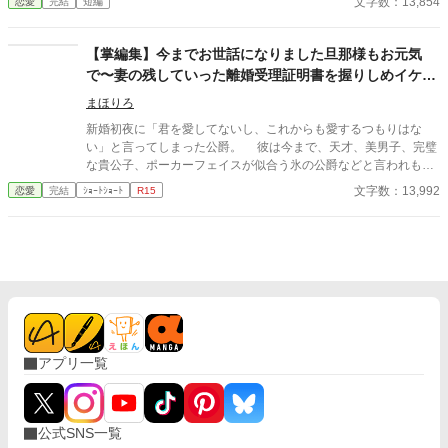
文字数：13,854
恋愛
完結
短編
え、翌朝には嵐で被害を受けた島々へ出航する予定だった。船倉
には、備蓄があと二日で尽きる島民へ届ける食糧、薬、毛布が積
まれている。 ところが出航前日、港へ着いたオリヴィアが見たの
【掌編集】今までお世話になりました旦那様もお元気
は、船から降ろされる救援物資と、代わりに積み込まれる衣装
で〜妻の残していった離婚受理証明書を握りしめイケメ
箱、酒樽、鏡台、長椅子だった。 船上にはルーカスと、その愛人
ン公爵は涙と鼻水を垂らす
カミラがいる。 ルーカスはオリヴィアとの婚約を一方的に解消
まほりろ
し、カミラとの婚礼と新婚旅行、さらに自分の私的事業へ〈暁の
新婚初夜に「君を愛してないし、これからも愛するつもりはな
鴎〉号を使うと告げた。 「この毛布、少し獣臭いのですもの」 カ
い」と言ってしまった公爵。 彼は今まで、天才、美男子、完璧
ミラも救援物資を邪魔扱いし、自分の衣装と家具を優先する。 け
な貴公子、ポーカーフェイスが似合う氷の公爵などと言われもて
れどルーカスは、大切な二つの事実を軽んじていた。 〈暁の鴎〉
はやされてきた。 しかし新婚初夜に暴言を吐いた女性が、初恋
文字数：13,992
恋愛
完結
ｼｮｰﾄｼｮｰﾄ
R15
号は、結婚が成立するまではオリヴィアの所有物。そして船員た
の人で、命の恩人で、伝説の聖女で、妖精の愛し子であったこと
ちを雇っているのは、オリヴィアの実家である。 救援先を治める
を知り意気消沈している。 彼の手には元妻が置いていった「離
フレデリック辺境伯は、島の備蓄があと二日だと伝えても、オリ
婚受理証明書」が握られていた……。 他掌編七作品収録。 ※無
ヴィアへ命令しない。 「この船をどうするかは、あなたが決めて
断転載を禁止します。 ※朗読動画の無断配信も禁止します 「Cop
ください」 裏切られた痛みを抱えながら、オリヴィアは自分で救
yright（C）2023-まほりろ／若松咲良」 某小説サイトに投稿し
援続行を決める。船員たちと物資を積み戻し、翌朝、予定どおり
た掌編八作品をこちらに転載しました。 【収録作品】 ①「今まで
出航すると宣言した。 それでもルーカスは、招待客の前ならオリ
お世話になりました旦那様もお元気で〜ポーカーフェイスの似合
ヴィアは逆らえないと考え、新婚旅行の出航式を強行する。 「錨
う天才貴公子と称された公爵は、妻の残していった離婚受理証明
を上げろ。出航だ！」 しかし、船員は誰一人動かなかった。 これ
書を握りしめ涙と鼻水を垂らす」 ②「何をされてもやり返せない
は、自分を財産として扱った元婚約者と愛人を直接船から降ろ
アプリ一覧
臆病な公爵令嬢は、王太子に竜の生贄にされ壊れる。能ある鷹と
し、救援を成功させた海運令嬢が、船と信用、新しい定期航路、
天才美少女は爪を隠す」 ③「運命的な出会いからの即日プロポー
そして判断を尊重してくれる相手との未来を自分の手で選び直す
ズ。婚約破棄された天才錬金術師は新しい恋に生きる！」 ④「4
物語。 全6話・完結。直接ざまぁ、お仕事上の正当評価、対等な
月1日10時30分喫茶店ルナ、婚約者は遅れてやってきた〜新聞は
関係から始まる異世界恋愛です。 婚約を解消するという申し出
公式SNS一覧
星座占いを見る為だけにある訳ではない」 ⑤「『お姉様はズル
は、受け入れます。 ですが、この船をどう使うかまで、あなたに