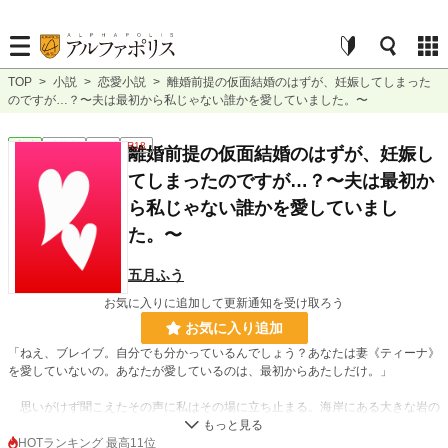
TOP
>
小説
>
恋愛小説
>
離婚前提の仮面結婚のはずが、妊娠してしまった
のですが…？〜夫は最初から私じゃない誰かを愛していました。〜
恋愛
連載中
長編
R18
離婚前提の仮面結婚のはずが、妊娠し
てしまったのですが…？〜夫は最初か
ら私じゃない誰かを愛していまし
た。〜
五月ふう
お気に入りに追加して更新通知を受け取ろう
お気に入り追加
「ねえ、ブレイブ。自分でも分かっているんでしょう？あなたは妻《ティーナ》
を愛していないの。あなたが愛しているのは、最初からあたしだけ。」
思いがけず聞こえたその声に私はその場に立ち止まる。海岸にある大きな岩の
影から、二人の男女が見つめ合っているのがはっきりと見えた。
HOTランキング 最高11位