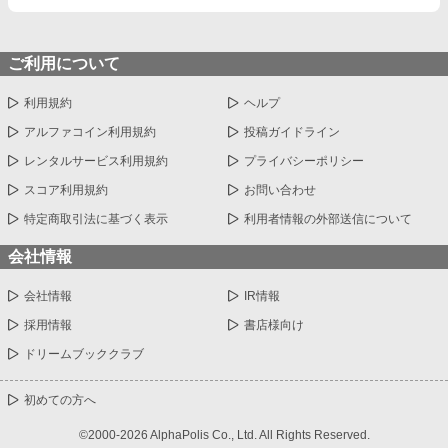
い！』が口癖の双子の弟が現世の婚約者！ 前世では弟を立てる
決めさせるつもりはありません。
事を親に強要され馬鹿の振りをしていましたが、現世では奴とは
他人なので天才として実力を充分に発揮したいと思います！」 ⑥
「婚約破棄をしたいと彼は言った。契約書とおふだにご用心」 ⑦
ご利用について
「伯爵家に半世紀仕えた老メイドは伯爵親子の罠にハマり無一文
で追放される。老メイドを助けたのはポーカーフェイスの美女で
利用規約
ヘルプ
した」 ⑧「お客様の中に褒め褒めの感想を書ける方はいらっしゃ
いませんか？ 天才美文感想書きVS普通の少女がえんぴつで書い
アルファコイン利用規約
投稿ガイドライン
た感想！」
レンタルサービス利用規約
プライバシーポリシー
スコア利用規約
お問い合わせ
特定商取引法に基づく表示
利用者情報の外部送信について
会社情報
会社情報
IR情報
採用情報
書店様向け
ドリームブッククラブ
初めての方へ
©2000-2026 AlphaPolis Co., Ltd. All Rights Reserved.