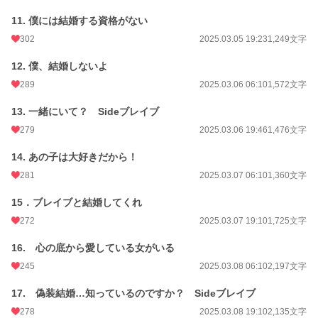
11. 僕には結婚する資格がない
302
2025.03.05 19:23
1,249文字
小説
5,373 位 / 228,851 件
12. 僕、結婚しないよ
恋愛
2,631 位 / 66,374 件
289
2025.03.06 06:10
1,572文字
お気に入り
1,166
13. 一緒にいて？ Sideブレイブ
24h.ポイント
279
262 pt
2025.03.06 19:46
1,476文字
文字数
108,132
14. あの子は大好きだから！
281
2025.03.07 06:10
1,360文字
更新日時
2026.07.03 18:00
15．ブレイブと結婚してくれ
初回公開日時
2025.03.01 19:20
272
2025.03.07 19:10
1,725文字
週間ポイント
1,572 pt (6,068 位)
16. 心の底から愛している女がいる
月間ポイント
11,909 pt (3,863 位)
245
2025.03.08 06:10
2,197文字
年間ポイント
223,035 pt (2,775 位)
17. 偽装結婚…知っているのですか？ Sideブレイブ
累計ポイント
761,938 pt (7,419 位)
278
2025.03.08 19:10
2,135文字