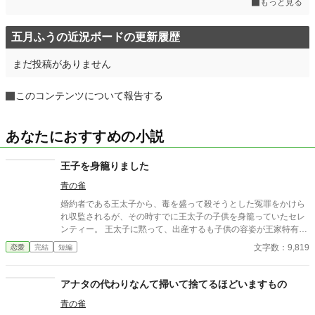
もっと見る
五月ふうの近況ボードの更新履歴
まだ投稿がありません
このコンテンツについて報告する
あなたにおすすめの小説
王子を身籠りました
青の雀
婚約者である王太子から、毒を盛って殺そうとした冤罪をかけら
れ収監されるが、その時すでに王太子の子供を身籠っていたセレ
ンティー。 王太子に黙って、出産するも子供の容姿が王家特有の
金髪金眼だった。 再び、王太子が毒を盛られ、死にかけた時、我
文字数：9,819
恋愛
完結
短編
が子と対面するが…というお話。
アナタの代わりなんて掃いて捨てるほどいますもの
青の雀