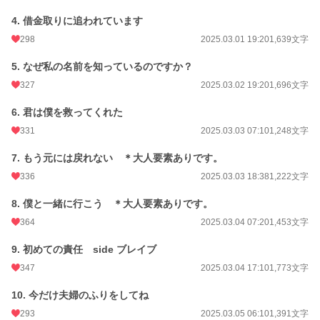
苦しげな声で、ブレイブは幼馴染の名前を呼ぶ。
4. 借金取りに追われています
私がブレイブと結婚してから、ずっと抱いていた違和感。彼はとても優しかっ
298
2025.03.01 19:20
1,639文字
たけれど、いつもどこか遠くを見つめていた。
5. なぜ私の名前を知っているのですか？
「わかってよ、ブレイブ。あなたがあたし以外のものになるなんて許せない
327
2025.03.02 19:20
1,696文字
の。」
6. 君は僕を救ってくれた
リリーがゆっくりとブレイブの頬に手を伸ばした。ブレイブはその手を振り払
わない。彼は微動だにせずその場に立っている。二人の影が、長く砂浜に伸びて
331
2025.03.03 07:10
1,248文字
いた。
7. もう元には戻れない ＊大人要素ありです。
「愛しているわ、ブレイブ。嘘の結婚なんて終えて、あたしを愛してよ。」
336
2025.03.03 18:38
1,222文字
リリーはブレイブの顔を両手で挟んで言った。
8. 僕と一緒に行こう ＊大人要素ありです。
逆光がまぶしくて、私は目を閉じる。もしくは二人の姿を見ていたくなかった
364
2025.03.04 07:20
1,453文字
からかもしれない。
9. 初めての責任 side ブレイブ
再び目を開けたとき、ブレイブとリリーは口づけをしていた。
347
2025.03.04 17:10
1,773文字
＊＊＊
10. 今だけ夫婦のふりをしてね
293
2025.03.05 06:10
1,391文字
最初からわかっていた、私たちの結婚が嘘だって。それでも、信じたかったの。