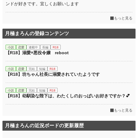
ンドが好きです。宜しくお願いします
もっと見る
月極まろんの登録コンテンツ
小説
恋愛
連載中
長編
R18
【R18】溺愛×悪役令嬢 reboot
小説
恋愛
完結
短編
R18
【R18】坊ちゃん社長に溺愛されていたようです
小説
恋愛
完結
短編
R18
【R18】幼馴染な陛下は、わたくしのおっぱいお好きですか？💕
もっと見る
月極まろんの近況ボードの更新履歴