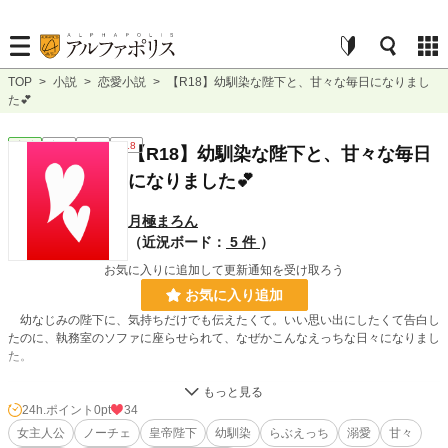
TOP
>
小説
>
恋愛小説
>
【R18】幼馴染な陛下と、甘々な毎日になりまし
た💕
恋愛
完結
短編
R18
【R18】幼馴染な陛下と、甘々な毎日
になりました💕
月極まろん
（近況ボード：
5 件
）
お気に入りに追加して更新通知を受け取ろう
お気に入り追加
幼なじみの陛下に、気持ちだけでも伝えたくて。いい思い出にしたくて告白し
たのに、執務室のソファに座らせられて、なぜかこんなえっちな日々になりまし
た。
小説
228,666 位 / 228,666 件
24h.ポイント
0pt
34
女主人公
ノーチェ
皇帝陛下
幼馴染
らぶえっち
溺愛
甘々
恋愛
66,337 位 / 66,337 件