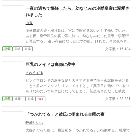
兄の様に慕っているアレックスに、あるお願いをしに行く。
一夜の過ちで懐妊したら、幼なじみの冷酷皇帝に溺愛さ
れました
由香
没落貴族の娘・柳月鈴は、宮廷で医官見習いとして働いていた。
ある夜、皇帝即位の宴で酒に酔い、幼なじみだった皇帝・李景珩
と再会する。 遠い存在になったはずの彼。 けれど、その夜をきっ
かけに月鈴の運命は大きく動き出す。 冷酷と恐れられる皇帝が、
文字数：15,184
恋愛
完結
短編
なぜか彼女だけには甘すぎて――。
巨乳のメイドは庭師に夢中
さねうずる
ピンクブロンドの派手な髪と大きすぎる胸であらぬ誤解を受ける
ことの多いピンクマリリン。メイドとして真面目に働いているつ
もりなのにいつもクビになってしまう。初恋もまだだった彼女が
やっとの思いで雇ってもらえたお屋敷にいたのは、大きくて無口
文字数：28,281
恋愛
連載中
短編
R15
な庭師のエバンスさん。彼のことが気になる彼女は、、、、
「つかれてる」と彼氏に拒まれる金曜の夜
唯崎りいち
大好きだった彼は、最近私を「つかれてる」と拒絶する。 職場で