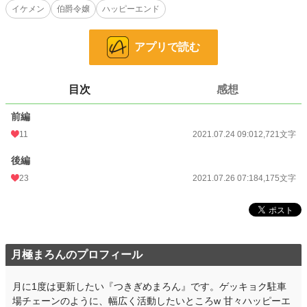
イケメン
伯爵令嬢
ハッピーエンド
お気に入り
161
24h.ポイント
0 pt
アプリで読む
文字数
6,896
更新日時
2021.07.26 07:18
目次
感想
初回公開日時
2021.07.24 09:01
前編
初回完結日時
11
2021.07.26 07:19
2021.07.24 09:01
2,721文字
週間ポイント
126 pt (31,014 位)
後編
23
2021.07.26 07:18
4,175文字
月間ポイント
406 pt (38,457 位)
年間ポイント
4,444 pt (48,542 位)
累計ポイント
163,533 pt (22,639 位)
月極まろんのプロフィール
月に1度は更新したい『つきぎめまろん』です。ゲッキョク駐車
場チェーンのように、幅広く活動したいところw 甘々ハッピーエ