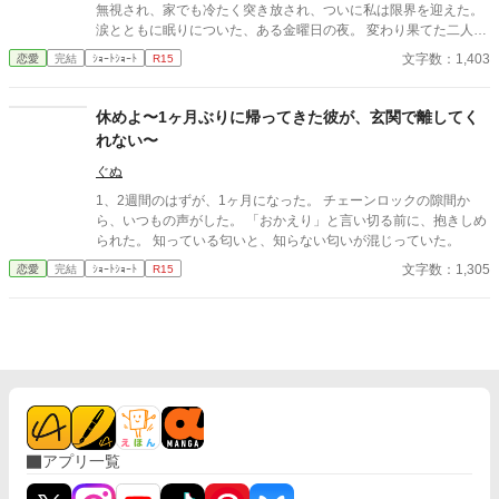
無視され、家でも冷たく突き放され、ついに私は限界を迎えた。
涙とともに眠りについた、ある金曜日の夜。 変わり果てた二人の
関係は、予想もしない結末を迎える。
文字数：1,403
恋愛
完結
ｼｮｰﾄｼｮｰﾄ
R15
休めよ〜1ヶ月ぶりに帰ってきた彼が、玄関で離してく
れない〜
ぐぬ
1、2週間のはずが、1ヶ月になった。 チェーンロックの隙間か
ら、いつもの声がした。 「おかえり」と言い切る前に、抱きしめ
られた。 知っている匂いと、知らない匂いが混じっていた。
文字数：1,305
恋愛
完結
ｼｮｰﾄｼｮｰﾄ
R15
アプリ一覧