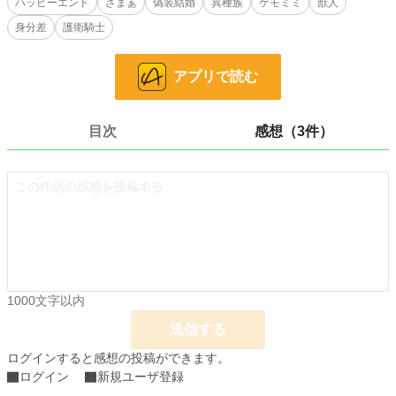
ハッピーエンド
ざまぁ
偽装結婚
異種族
ケモミミ
獣人
全ての契約をのみ城から離れて暮らすクリスティだったが、やがて彼女には“番
身分差
護衛騎士
衝動を鎮める力”があることが明らかになる。
一方番であると言われ溺愛されるリリィは、擬態能力を使った偽りの番で──？
アプリで読む
小説
14,902 位 / 228,589 件
恋愛
6,635 位 / 66,314 件
目次
感想（3件）
お気に入り
163
24h.ポイント
56 pt
文字数
41,477
更新日時
2026.04.17 21:53
初回公開日時
2026.04.13 09:39
1000文字以内
初回完結日時
2026.04.17 21:54
送信する
週間ポイント
573 pt (13,335 位)
ログインすると感想の投稿ができます。
月間ポイント
5,687 pt (7,570 位)
ログイン
新規ユーザ登録
年間ポイント
92,812 pt (6,358 位)