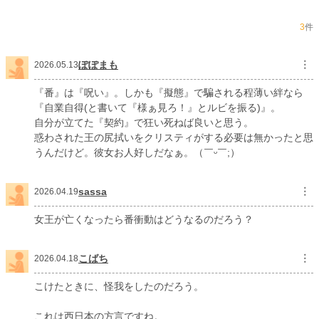
累計ポイント
92,981 pt (31,617 位)
3
件
ぽぽまも
︙
2026.05.13
『番』は『呪い』。しかも『擬態』で騙される程薄い絆なら
『自業自得(と書いて『様ぁ見ろ！』とルビを振る)』。
自分が立てた『契約』で狂い死ねば良いと思う。
惑わされた王の尻拭いをクリスティがする必要は無かったと思
うんだけど。彼女お人好しだなぁ。‪（￣ᵕ￣;）‬
sassa
︙
2026.04.19
女王が亡くなったら番衝動はどうなるのだろう？
こばち
︙
2026.04.18
こけたときに、怪我をしたのだろう。
これは西日本の方言ですね。