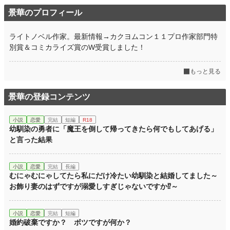
景華のプロフィール
ライトノベル作家。最新情報→カクヨムコン１１プロ作家部門特
別賞＆コミカライズ賞のW受賞しました！
もっと見る
景華の登録コンテンツ
小説
恋愛
完結
短編
R18
幼馴染の勇者に「魔王を倒して帰ってきたら何でもしてあげる」
と言った結果
小説
恋愛
完結
長編
むにゃむにゃしてたら私にだけ冷たい幼馴染と結婚してました～
お飾り妻のはずですが溺愛しすぎじゃないですか⁉～
小説
恋愛
完結
短編
婚約破棄ですか？ ボツですが何か？