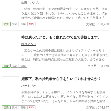
りが勝手に復讐してくれました。
山田 バルス
結婚三年目の春、エマは伯爵家の夫アンドレオから突然、側室
を迎える話を告げられる。子をなせなかったことを理由に、彼女
は僅かな補償のみで離縁された。妻として過ごした三年間は「無
価値だった」と突きつけられ、エマは貴族社会から静かに切り捨
文字数：138,900
恋愛
完結
長編
R15
てられる。 また実家の父母の墓参りに行くと、当主になってい
た兄に離縁金を奪われてしまう。 大ピンチのエマには、秘密が
あった。なんと彼女は幼少期に前世の記憶を思い出していたの
時は戻ったけど、もう疲れたので全て傍観します。
だ。 かつて観光地で石を磨き、アクセサリーを作り、人に喜ば
秋月アムリ
れる仕事をしていた人生。何も持たない今だからこそ、もう一度
「自分の手で生きる」ことを選び、あの人が住む商業国家スペイ
乙女ゲームの悪役令嬢に転生したオリヴィア・ヴァーミリオ
ラ帝国へ向かう決意をする。 国境への道中、盗賊に襲われる
ン。 一度目の人生では破滅回避に奔走するも虚しく断罪された
が、護衛兵ロドリゲスの活躍で難を逃れる。彼の誠実な態度に、
彼女は、時間が転生時点に戻った二度目の人生で、全てを諦めて
エマは「守られる価値のある存在」として扱われたことに胸を打
いた。 もう疲れた。どうせ無駄なら、せめて断罪の日まで穏や
文字数：23,166
恋愛
完結
短編
たれた。 スペイラ帝国では身分に縛られず働ける。エマは前世
かに眠って過ごしたい──そう願い、積極的に引きこもり傍観を決
の技術を活かし、石を磨いてアクセサリーを作る小さな露店を始
め込むオリヴィア。 だが、一周目では冷淡だったはずの婚約
める。石に意味を込めた腕輪やペンダントは人々の心を掴み、体
者・セドリック王子が、なぜか彼女に献身的な優しさを見せ、
妃殿下、私の婚約者から手を引いてくれませんか？
験教室も開かれるようになる。伯爵夫人だった頃よりも、今の方
「今度こそ、私が君を守る」と誓うのだ。 運命に抗う気力さえ
がずっと「生きている」と実感していた。 ある朝、ロドリゲス
ハートリオ
失った令嬢が、思いがけない波乱に巻き込まれていく。全てを諦
が市場を訪れ、エマの作ったタイガーアイの腕輪を購入する。と
めたはずの人生で、彼女を待ち受ける未来とは──
茶髪茶目のポッチャリ令嬢ロサ。 イケメン達を翻弄するも無自
ころがその夜、彼は驚いた様子で戻り、腕輪が力を一・五倍に高
覚。 ロサには人に言えない、言いたくない秘密があってイケメン
める魔道具だと判明したと告げる。エマ自身は無意識だったが、
どころではないのだ。 そんなロサ、長年の婚約者が婚約を解消し
彼女の作るアクセサリーには確かな力が宿っていた。 後日二人
ようとしているらしいと聞かされ… 剣、馬車、ドレスのヨーロッ
は食事に出かけ、エマは自分が貴族の妻として離縁された過去を
文字数：144,847
恋愛
完結
長編
R15
パ風異世界です。 御脱字、申し訳ございません。 1話が長めだと