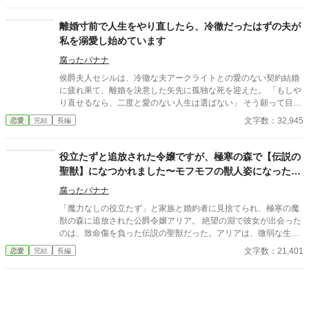
打ち明ける。ロドリゲスは強く憤り、「最悪な貴族だ」と彼女と
思われるかもしれませんが会話が多いので読みやすいのではない
一緒になって怒ってくれた。その気持ちが、エマにとって何より
かと思います。 楽しんでいただけたら嬉しいです。 よろしくお願
離婚寸前で人生をやり直したら、冷徹だったはずの夫が
の救いだった。彼は次に防御力を高める腕輪を依頼し、冒険者ギ
いいたします。 ＊本作品の無断転載・AI学習への利用を禁止しま
ルドで正式な鑑定を受けるよう勧める。 翌日、冒険者ギルドで
私を溺愛し始めています
す。
鑑定を行った結果、エマの腕輪は高い防御効果を持つことが判
腐ったバナナ
明。さらに彼女自身を鑑定すると、なんと「付与特化型聖女」で
あることが明らかになる。聖女が付与した魔道具は現実の力とし
侯爵夫人セシルは、冷徹な夫アークライトとの愛のない契約結婚
て強く発現するのだ。 価値がないと切り捨てられた人生は、こ
に疲れ果て、離婚を決意した矢先に孤独な死を迎えた。 「もしや
こでは確かな力となった。スペイラ帝国で、聖女エマの新しい人
り直せるなら、二度と愛のない人生は選ばない」 そう願って目覚
生が、静かに、そして輝かしく始まる。
めると、そこは結婚直前の18歳の自分だった！ 今世こそ平穏な人
文字数：32,945
恋愛
完結
長編
生を歩もうとするセシルだったが、なぜか夫の「感情の色」が見
えるようになった。 冷徹だと思っていた夫の無表情の下に、深い
孤独と不器用で一途な愛が隠されていたことを知る。 彼の愛をす
役立たずと追放された令嬢ですが、極寒の森で【伝説の
べて誤解していたと気づいたセシルは、今度こそ彼の愛を掴むと
聖獣】になつかれました〜モフモフの獣人姿になった聖
決意。積極的に寄り添い、感情をぶつけると――
獣に、毎日甘く愛されています〜
腐ったバナナ
「魔力なしの役立たず」と家族と婚約者に見捨てられ、極寒の魔
獣の森に追放された公爵令嬢アリア。 絶望の淵で彼女が出会った
のは、致命傷を負った伝説の聖獣だった。アリアは、微弱な生命
力操作の能力と薬学知識で彼を救い、その巨大な銀色のモフモフ
文字数：21,401
恋愛
完結
長編
に癒やしを見いだす。 しかし、銀狼は夜になると冷酷無比な辺境
領主シルヴァンへと変身！ 「俺の命を救ったのだから、君は俺の
永遠の所有物だ」 シルヴァンとの契約結婚を受け入れたアリア
は、彼の強大な力を後ろ盾に、冷徹な知性で王都の裏切り者たち
を周到に追い詰めていく。