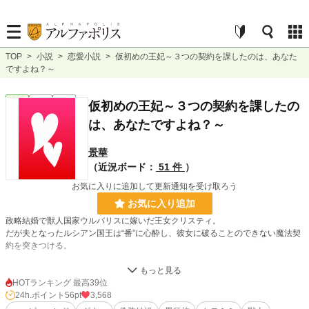
TOP
>
小説
>
恋愛小説
>
仮初めの王妃～３つの契約を課したのは、あなた
ですよね？～
恋愛
完結
長編
仮初めの王妃～３つの契約を課したの
は、あなたですよね？～
景華
（近況ボード：
51 件
）
お気に入りに追加して更新通知を受け取ろう
お気に入り追加
政略結婚で獣人国家ウルバリスに嫁いだ王女クリスティ。
だが夫となったルシアン国王は“番”に心酔し、彼女に破ることのできない魔法契
約を突きつける。
一つ、ルシアンとの間に愛を求めないこと
一つ、ルシアンとの間に子を望まないこと
HOTランキング 最高39位
一つ、ルシアンの１メートル以内に近づかないこと
24h.ポイント
56pt
3,568