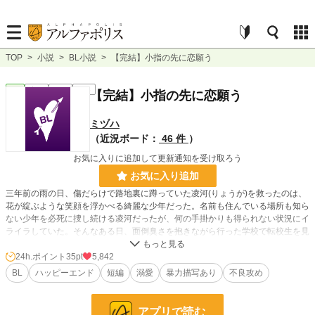
TOP
>
小説
>
BL小説
>
【完結】小指の先に恋願う
BL
完結
短編
R18
【完結】小指の先に恋願う
ミヅハ
（近況ボード：
46 件
）
お気に入りに追加して更新通知を受け取ろう
お気に入り追加
三年前の雨の日、傷だらけで路地裏に蹲っていた凌河(りょうが)を救ったのは、
花が綻ぶような笑顔を浮かべる綺麗な少年だった。名前も住んでいる場所も知ら
ない少年を必死に捜し続ける凌河だったが、何の手掛かりも得られない状況にイ
ライラしていた。そんなある日、面倒臭さを抱きながら行った学校で転校生を見
掛ける。目が合い、微笑む青年には少年の面影があり──。
24h.ポイント
35pt
5,842
BL
ハッピーエンド
短編
溺愛
暴力描写あり
不良攻め
美形不良攻め×美人受け。
アプリで読む