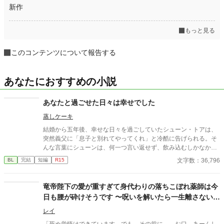
新作
もっと見る
このコンテンツについて報告する
あなたにおすすめの小説
あなたと過ごせた日々は幸せでした
蒸しケーキ
結婚から五年後、幸せな日々を過ごしていたシューン・トアは、
突然義父に「息子と別れてやってくれ」と冷酷に告げられる。そ
んな言葉にシューンは、何一つ言い返せず、飲み込むしかなかっ
た。そして、夫であるアインス・キールに離婚を切り出すが、ア
文字数：36,796
BL
完結
短編
R15
インスがそう簡単にシューンを手離す訳もなく......。
竜帝陛下の愛が重すぎて身代わりの落ちこぼれ薬師は今
日も腰が砕けそうです 〜呪いを解いたら一生離さないと
宣言されました〜
レイ
「死ぬ覚悟はできています。でも、その前に……お口、あーんし