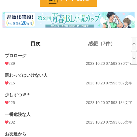
攻め視点と受け視点が交互に進みます。
「」付きの性的描写ありには、軽いものでも※をつけています。
暴力表現ありには＊をつけています。
小説
19,521 位 / 228,589 件
BL
4,793 位 / 31,385 件
目次
感想（7件）
お気に入り
337
プロローグ
24h.ポイント
35 pt
239
2023.10.20 07:59
3,330文字
文字数
97,589
関わってはいけない人
更新日時
2025.10.29 20:00
215
2023.10.20 07:59
3,507文字
初回公開日時
2023.10.20 07:59
少しずつ※＊
初回完結日時
2023.10.25 13:07
225
2023.10.20 07:59
3,184文字
週間ポイント
402 pt (16,744 位)
一番危険な人
202
2023.10.20 07:59
3,666文字
月間ポイント
2,962 pt (12,322 位)
年間ポイント
47,754 pt (10,775 位)
お友達から