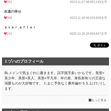
202
2023.11.07 08:40
3,245文字
永遠の幸せ
308
2023.11.18 06:24
3,929文字
ｅｖｅｒ ａｆｔｅｒ
232
2025.10.29 20:00
4,827文字
ミヅハのプロフィール
BLメインで気まぐれに書きます。誤字脱字多いかもです。美形×
美少年、美形×美人、美形×平凡等、年の差、身長差有りの王道な
溺愛ものが大好物です。 たまに予告なく番外編やＳＳ上げたりし
ます。
もっと見る