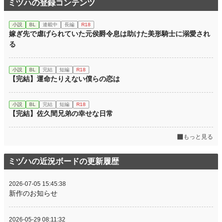
ミヅハの登録コンテンツ
小説
BL
連載中
長編
R18
嫁ぎ先で虐げられていた元侯爵令息は助けた美形騎士に溺愛され
る
小説
BL
完結
短編
R18
【完結】運命たりえない僕らの恋は
小説
BL
完結
短編
R18
【完結】佐久間兄弟の幸せな日常
もっと見る
ミヅハの近況ボードの更新履歴
2026-07-05 15:45:38
新作のお知らせ
2026-05-29 08:11:32