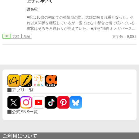
上手に啼いて
紺色橙
■聡は10歳の初めての発情期の際、大輝に噛まれ番となった。そ
れ以来関係を継続しているが、愛ではなく都合と情で続いている
現状はそろそろ終わりが見えていた。 ■注意*独自オメガバース設
定。■『それは愛か本能か』と同じ世界設定です。関係は一切な
文字数：9,082
BL
完結
短編
し。
アプリ一覧
公式SNS一覧
ご利用について