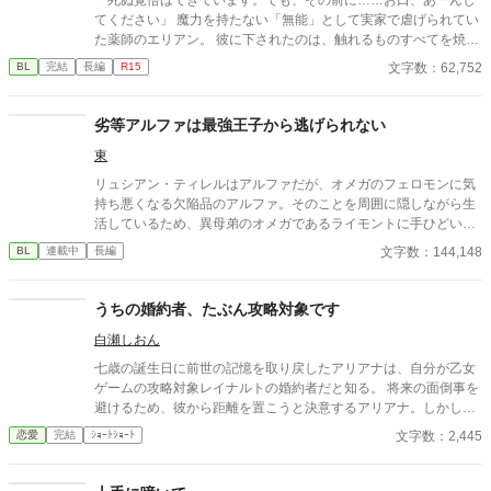
てください」 魔力を持たない「無能」として実家で虐げられてい
た薬師のエリアン。 彼に下されたのは、触れるものすべてを焼き
尽くす「死の竜帝」ヴァレリウスへの、身代わりの婚姻だった。
文字数：62,752
BL
完結
長編
R15
劣等アルファは最強王子から逃げられない
東
リュシアン・ティレルはアルファだが、オメガのフェロモンに気
持ち悪くなる欠陥品のアルファ。そのことを周囲に隠しながら生
活しているため、異母弟のオメガであるライモントに手ひどい態
度をとってしまい、世間からの評判は悪い。 ある日、気分の悪さ
文字数：144,148
BL
連載中
長編
に逃げ込んだ先で、ひとりの王子につかまる・・・という話で
す。
うちの婚約者、たぶん攻略対象です
白瀬しおん
七歳の誕生日に前世の記憶を取り戻したアリアナは、自分が乙女
ゲームの攻略対象レイナルトの婚約者だと知る。 将来の面倒事を
避けるため、彼から距離を置こうと決意するアリアナ。しかし、
中庭でも図書館でも購買でも、なぜか行く先々でレイナルトと遭
文字数：2,445
恋愛
完結
ｼｮｰﾄｼｮｰﾄ
遇してしまう。 避けているはずなのに近づいてくる婚約者。そん
な彼には、アリアナを追いかける理由があるようで――。