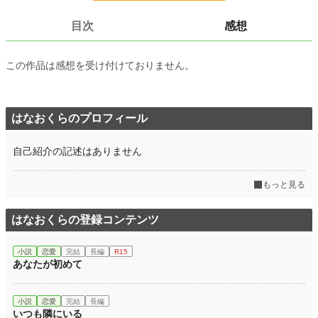
24h.ポイント
7 pt
目次
感想
文字数
52,674
この作品は感想を受け付けておりません。
更新日時
2023.11.11 21:40
初回公開日時
2023.07.01 03:50
はなおくらのプロフィール
初回完結日時
2023.11.11 21:40
週間ポイント
63 pt (41,274 位)
自己紹介の記述はありません
月間ポイント
392 pt (38,874 位)
もっと見る
年間ポイント
5,200 pt (45,107 位)
累計ポイント
102,197 pt (30,076 位)
はなおくらの登録コンテンツ
小説
恋愛
完結
長編
R15
あなたが初めて
小説
恋愛
完結
長編
いつも隣にいる