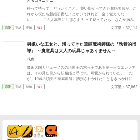
斧名田マニマニ
嘘を──。
待って待って、どういうこと。 襲い掛かってきた超絶美形が、こ
れから僕たち新婚初夜だよとかいうけれど、全く覚えてな
い……！ この人本当に旦那さま？ って疑ってたら、なんか病みは
じめちゃった……！
文字数：32,114
恋愛
完結
長編
R15
男嫌いな王女と、帰ってきた筆頭魔術師様の『執着的指
導』 ～魔道具は大人の玩具じゃありません～
花虎
魔術大国カリューノスの現国王の末っ子である第一王女エレノア
は、その見た目から妖精姫と呼ばれ、可愛がられていた。 だ
が、10歳の頃男の家庭教師に誘拐されかけたことをきっかけに大
人の男嫌いとなってしまう。そんなエレノアの遊び相手として送
文字数：37,862
恋愛
完結
短編
R18
り込まれた美少女がいた。……けれどその正体は、兄王子の親友
だった。 エレノアは彼を気に入り、嫌がるのもかまわずいたず
らまがいにちょっかいをかけていた。けれど、いつの間にか彼は
エレノアの前から去り、エレノアも誘拐の恐ろしい記憶を封印す
ると共に少年を忘れていく。 そんなエレノアの前に、可愛がっ
ていた男の子が八年越しに大人になって再び現れた。 「やっと、
あなたに復讐できる」 歪んだ復讐心と執着で魔道具を使ってエレ
ノアに快楽責めを仕掛けてくる美形の宮廷魔術師リアン。 彼の
真意は一体どこにあるのか……わからないままエレノアは彼に惹