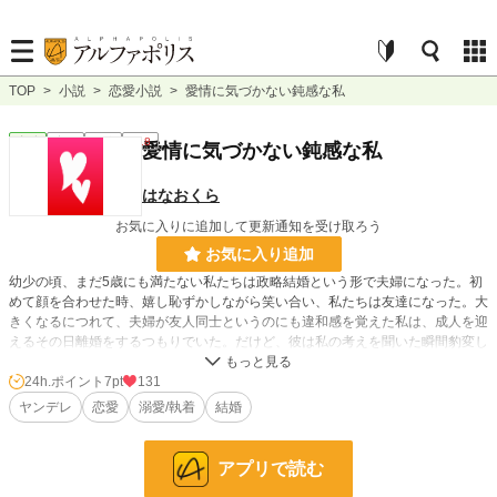
TOP
>
小説
>
恋愛小説
>
愛情に気づかない鈍感な私
恋愛
完結
長編
R18
愛情に気づかない鈍感な私
はなおくら
お気に入りに追加して更新通知を受け取ろう
お気に入り追加
幼少の頃、まだ5歳にも満たない私たちは政略結婚という形で夫婦になった。初
めて顔を合わせた時、嬉し恥ずかしながら笑い合い、私たちは友達になった。大
きくなるにつれて、夫婦が友人同士というのにも違和感を覚えた私は、成人を迎
えるその日離婚をするつもりでいた。だけど、彼は私の考えを聞いた瞬間豹変し
た。
24h.ポイント
7pt
131
ヤンデレ
恋愛
溺愛/執着
結婚
小説
37,767 位 / 228,999 件
恋愛
16,317 位 / 66,400 件
アプリで読む
お気に入り
141