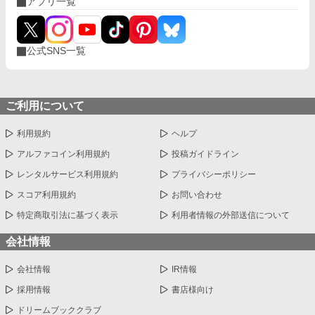
アプリ一覧
かれていく。 過去の出来事で男嫌いとなり引きこもりになってし
まった王女（18）×王女に執着するヤンデレ天才宮廷魔術師（2
1）のラブコメです。 ※ムーンライトノベルにも掲載しておりま
す。
公式SNS一覧
ご利用について
利用規約
ヘルプ
アルファコイン利用規約
投稿ガイドライン
レンタルサービス利用規約
プライバシーポリシー
スコア利用規約
お問い合わせ
特定商取引法に基づく表示
利用者情報の外部送信について
会社情報
会社情報
IR情報
採用情報
書店様向け
ドリームブッククラブ