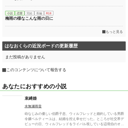
小説
恋愛
完結
長編
R18
梅雨の様なこんな雨の日に
もっと見る
はなおくらの近況ボードの更新履歴
まだ投稿がありません
このコンテンツについて報告する
あなたにおすすめの小説
束縛婚
水無瀬雨音
幼なじみの優しい伯爵子息、ウィルフレッドと婚約している男爵
令嬢ベルティーユは、結婚を控え幸せだった。ところが社交界デ
ビューの日、ウィルフレッドをライバル視している辺境伯のオー