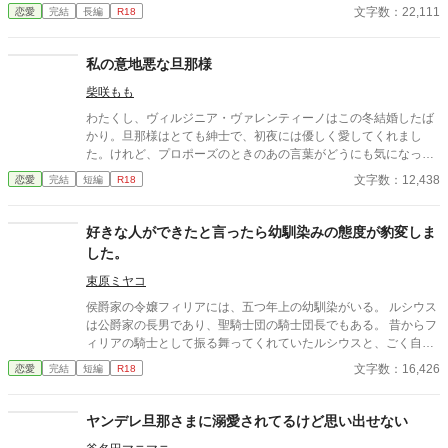
スティンに出会う。翌日ベルティーユの屋敷を訪れたオースティ
文字数：22,111
恋愛
完結
長編
R18
ンは、彼女を手に入れようと画策し……。 清白妙様、砂月美乃様
の「最愛アンソロ」に参加しています。
私の意地悪な旦那様
柴咲もも
わたくし、ヴィルジニア・ヴァレンティーノはこの冬結婚したば
かり。旦那様はとても紳士で、初夜には優しく愛してくれまし
た。けれど、プロポーズのときのあの言葉がどうにも気になって
仕方がないのです。 ――《嗜虐趣味》って、なんですの？ ※お嬢
文字数：12,438
恋愛
完結
短編
R18
様な新妻が性的嗜好に問題ありのイケメン夫に新年早々色々され
ちゃうお話 ※ムーンライトノベルズからの転載です
好きな人ができたと言ったら幼馴染みの態度が豹変しま
した。
束原ミヤコ
侯爵家の令嬢フィリアには、五つ年上の幼馴染がいる。 ルシウス
は公爵家の長男であり、聖騎士団の騎士団長でもある。 昔からフ
ィリアの騎士として振る舞ってくれていたルシウスと、ごく自然
に婚約者になっていた。 しかし、ある日の夜会で、「ルシウス様
文字数：16,426
恋愛
完結
短編
R18
はわがままな妹と結婚をしなければならず、可哀想」という噂話
を聞いてしまう。 自分のせいでルシウスは想い人と添い遂げられ
ないのだと気づいたフィリアは、ルシウスに告げる。 「私、好き
ヤンデレ旦那さまに溺愛されてるけど思い出せない
な人ができました」 だから、あなたとは結婚できないのだという