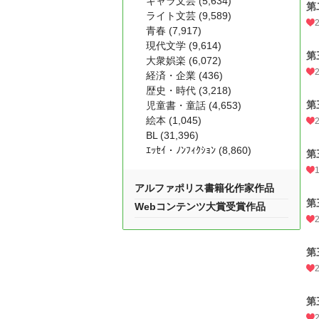
キャラ文芸 (5,634)
第
ライト文芸 (9,589)
青春 (7,917)
現代文学 (9,614)
第
大衆娯楽 (6,072)
経済・企業 (436)
歴史・時代 (3,218)
第
児童書・童話 (4,653)
絵本 (1,045)
BL (31,396)
ｴｯｾｲ・ﾉﾝﾌｨｸｼｮﾝ (8,860)
第
アルファポリス書籍化作家作品
第
Webコンテンツ大賞受賞作品
第
第