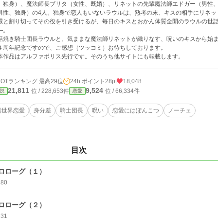
、独身）、魔法師長ブリタ（女性、既婚）、リネットの先輩魔法師エドガー（男性
男性、独身）の4人。独身で恋人もいないラウルは、熟考の末、キスの相手にリネッ
環と割り切ってその役を引き受けるが、毎日のキスとおかん体質全開のラウルの世
―。
話焼き騎士団長ラウルと、気ままな魔法師リネットが織りなす、呪いのキスから始
４周年記念ですので、ご感想（ツッコミ）お待ちしております。
本作品はアルファポリス先行です。そのうち他サイトにも転載します。
HOTランキング 最高29位
24h.ポイント
28pt
18,048
21,811
9,524
位 / 228,653件
位 / 66,334件
説
恋愛
異世界恋愛
身分差
騎士団長
呪い
恋愛にはぽんこつ
ノーチェ
目次
ロローグ（１）
380
ロローグ（２）
331