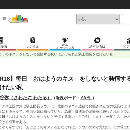
Web
稿漫画
レンタル
絵本ひろば
ビジ
コンテンツ大賞
はようのキス」をしないと発情する呪いにかけられた騎士団長を助けたい私
R18】毎日「おはようのキス」をしないと発情す
けたい私
谷弥（さわたに わたる）
（近況ボード：
69 件
）
ーナス王国の第七騎士団長ラウルは、北部のヤゴル遺跡で発掘された古の呪具によ
目にも明らかで、発情状態に陥っていた。急遽、魔法院の治療室に連行されたラウ
毎日『おはようのキス』をしないと発情する呪い」と判明。しかも、一度キスした
続ける必要がある。
にかく今すぐに『おはようのキス』をしなければ、ラウルの命が危ない。その場に