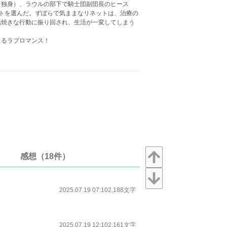
、独身）、ラウルの部下で騎士団副団長のヒース
トを選んだ。ずぼらで気ままなリネットは、治療の
話焼きな行動に振り回され、生活が一変してしまう
まるラブロマンス！
感想（18件）
2025.07.19 07:10
2,188文字
2025.07.19 12:10
2,161文字