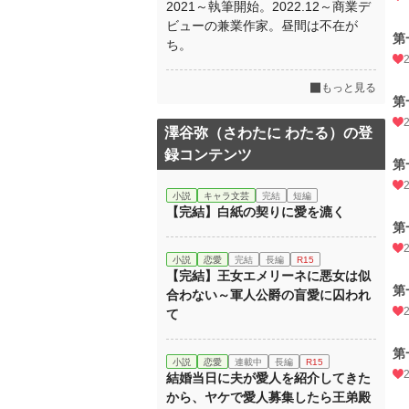
2021～執筆開始。2022.12～商業デ
ビューの兼業作家。昼間は不在が
第
ち。
もっと見る
第
澤谷弥（さわたに わたる）の登
録コンテンツ
第
小説
キャラ文芸
完結
短編
【完結】白紙の契りに愛を漉く
第
小説
恋愛
完結
長編
R15
【完結】王女エメリーネに悪女は似
第
合わない～軍人公爵の盲愛に囚われ
て
第
小説
恋愛
連載中
長編
R15
結婚当日に夫が愛人を紹介してきた
から、ヤケで愛人募集したら王弟殿