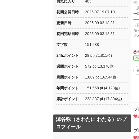
お気に入り
485
性
（
初回公開日時
2025.07.19 07:10
一
―
更新日時
2025.09.03 18:31
世
※
初回完結日時
2025.09.03 18:31
※
文字数
151,288
24h.ポイント
28 pt (21,811位)
小
週間ポイント
572 pt (13,370位)
月間ポイント
1,889 pt (16,544位)
年間ポイント
151,558 pt (4,123位)
累計ポイント
238,837 pt (17,804位)
プ
澤谷弥（さわたに わたる）のプ
ロフィール
プ