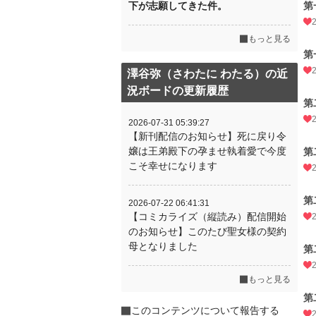
下が志願してきた件。
第
もっと見る
第
澤谷弥（さわたに わたる）の近
況ボードの更新履歴
第
2026-07-31 05:39:27
【新刊配信のお知らせ】死に戻り令
嬢は王弟殿下の孕ませ執着愛で今度
第
こそ幸せになります
第
2026-07-22 06:41:31
【コミカライズ（縦読み）配信開始
のお知らせ】このたび聖女様の契約
母となりました
第
もっと見る
第
このコンテンツについて報告する