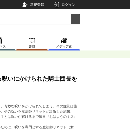
新規登録
ログイン
ネス
書籍
メディア化
る呪いにかけられた騎士団長を
り、奇妙な呪いをかけられてしまう。その症状は誰
ル。その呪いを魔法師リネットが診断した結果、
相手とは呪いが解けるまで毎日『おはようのキス』
いたのは、呪いを専門とする魔法師リネット（女