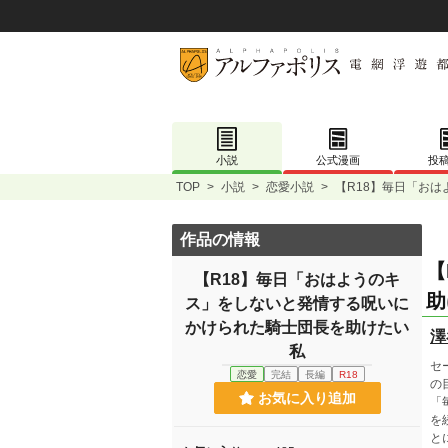
小説
公式漫画
投
TOP
>
小説
>
恋愛小説
>
【R18】毎日「お
作品の情報
【
【R18】毎日「おはようのキ
助
ス」をしないと発情する呪いに
かけられた騎士団長を助けたい
澤
私
セ
恋愛
完結
長編
R18
の
お気に入り追加
「
を
と