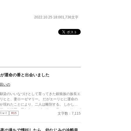
2022.10.25 18:00
1,736文字
夫が運命の番と出会いました
田いの
馴染のいいなづけとして育ってきた銀狼族の族長エ
リヒと、妻ローゼマリー。 だがエーリヒに運命の
が現れたことにより、二人は離別する。 しかし二
後、修道院に暮らすローゼマリーの元へエーリヒが
文字数：7,115
ﾄｼｮｰﾄ
R15
れ――!?
一夜の過ちで懐妊したら、幼なじみの冷酷皇