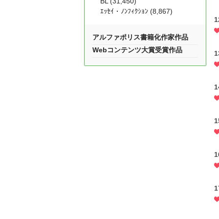
BL (31,450)
ｴｯｾｲ・ﾉﾝﾌｨｸｼｮﾝ (8,867)
1
アルファポリス書籍化作家作品
Webコンテンツ大賞受賞作品
1
1
1
1