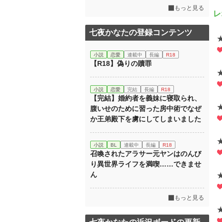
もっと見る
レ
七夜かなたの登録コンテンツ
小説
恋愛
連載中
長編
R18
【R18】偽りの贖罪
小説
恋愛
完結
長編
R18
【完結】婚約者を義妹に寝取られ、
腹いせのために習った房中術でなぜ
か王弟殿下を虜にしてしまいました
小説
BL
連載中
長編
R18
召喚されたアラサー元ヤンはのんび
り異世界ライフを満喫……できませ
ん
もっと見る