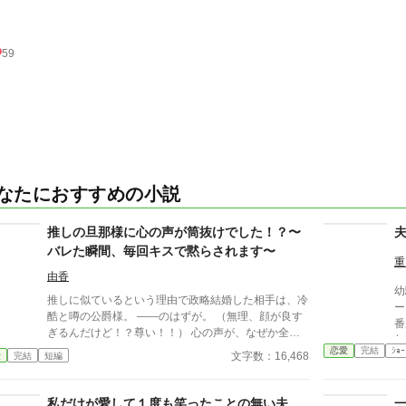
59
なたにおすすめの小説
推しの旦那様に心の声が筒抜けでした！？〜
バレた瞬間、毎回キスで黙らされます〜
重
由香
幼
推しに似ているという理由で政略結婚した相手は、冷
ー
酷と噂の公爵様。 ――のはずが。 （無理、顔が良す
番
ぎるんだけど！？尊い！！） 心の声が、なぜか全部
年
本人に聞こえていた。 必死に取り繕うも時すでに遅
恋愛
完結
ｼｮｰ
現
文字数：16,468
愛
完結
短編
し。 暴走する脳内実況を止めるたび、旦那様はなぜ
か――キスしてくる。 「黙らせるのにちょうどい
い」 いや全然よくないです！！むしろ悪化してま
私だけが愛して１度も笑ったことの無い夫