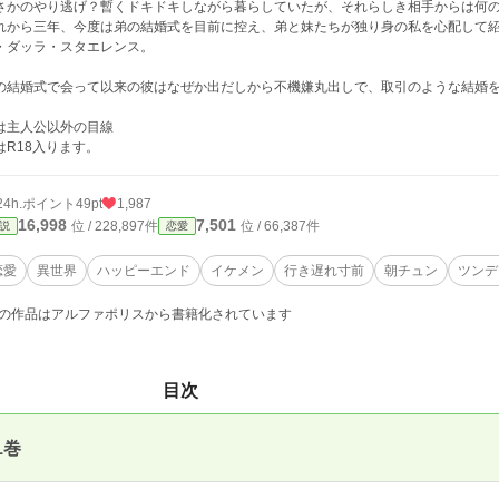
さかのやり逃げ？暫くドキドキしながら暮らしていたが、それらしき相手からは何
れから三年、今度は弟の結婚式を目前に控え、弟と妹たちが独り身の私を心配して
・ダッラ・スタエレンス。
の結婚式で会って以来の彼はなぜか出だしから不機嫌丸出しで、取引のような結婚
は主人公以外の目線
はR18入ります。
24h.ポイント
49pt
1,987
16,998
7,501
位 / 228,897件
位 / 66,387件
説
恋愛
恋愛
異世界
ハッピーエンド
イケメン
行き遅れ寸前
朝チュン
ツンデ
の作品はアルファポリスから書籍化されています
目次
1巻