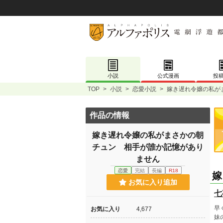
小説
公式漫画
投
TOP
>
小説
>
恋愛小説
>
嫁き遅れ令嬢の私が
作品の情報
嫁き遅れ令嬢の私がまさかの朝
チュン 相手が誰か記憶があり
ません
恋愛
完結
長編
R18
嫁
お気に入り追加
七
早
お気に入り
4,677
妹