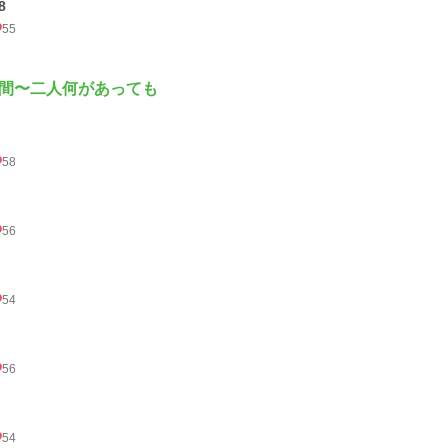
8
55
間〜二人何があっても
58
56
54
56
54