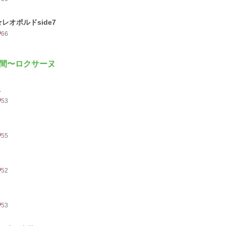
★レオポルドside7
66
間〜ロクサーヌ
１
53
55
52
53