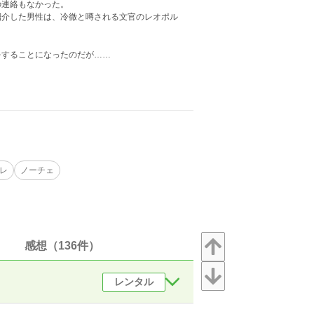
の連絡もなかった。
紹介した男性は、冷徹と噂される文官のレオポル
をすることになったのだが……
レ
ノーチェ
感想（136件）
レンタル