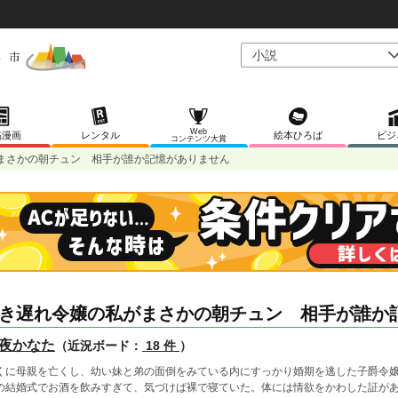
Web
稿漫画
レンタル
絵本ひろば
ビジ
コンテンツ大賞
まさかの朝チュン 相手が誰か記憶がありません
き遅れ令嬢の私がまさかの朝チュン 相手が誰か
夜かなた
（近況ボード：
18 件
）
くに母親を亡くし、幼い妹と弟の面倒をみている内にすっかり婚期を逃した子爵令
の結婚式でお酒を飲みすぎて、気づけば裸で寝ていた。体には情欲をかわした証が