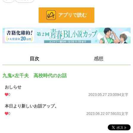
「結婚しよっか」
「………………………………………………はぁ？」
アプリで読む
「我爱你 朱華《ヂュファ》」
(裏)生徒会として政府からの任務をこなしていた愛輝凪生徒会のメンバー達。し
かし、いつしか非道な任務が増え反旗を翻す事に。
見事政府に勝利し、身の安全を保障する不可侵契約を結び、能力増強装置の破壊
にも成功。
目次
感想
しかし、千星那由多《せんぼし なゆた》の記憶が喪われてしまった。そして、
神功左千夫《じんぐう さちお》にも異変が……？
九鬼×左千夫 高校時代のお話
元マフィアの戦闘奴隷だった過去を隠し財閥の養子として生活していた神功左千
夫《じんぐう さちお》と、昔奴隷市場で出会ったチャイニーズマフィアの香主
おしらせ
《シャン ジュゥ/跡取り》九鬼との馴れ初めのお話。
0
2023.05.27 23:00
94文字
本日より新しいお話アップ。
能力が存在するロー・ファンタジーの世界観。 喫茶【シロフクロウ】のオーナ
ー九鬼とマスター神功左千夫《じんぐう さちお》のサイドストーリー。
0
2023.06.22 07:59
101文字
※番外編ですがこの話だけでも読めます。
※時系列的には「あなたのタマシイいただきます！」の【過去編】さようなら那
由多、そして(裏)生徒会 のあとのお話