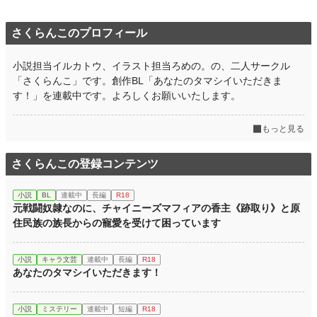
https://www.alphapolis.co.jp/novel/26142536/832586468/episode/6359288
さくらんこのプロフィール
※九鬼、左千夫二人とも高校生時代のお話から今に繋がります。
※左千夫は既に後天的ふたなりになってますが今回のお話では普通の男です。
※『あなたのタマシイいただきます』がメインストーリーになります
小説担当イルカトウ、イラスト担当ろめの。の、二人サークル
※R18G・暴力のお話を含みます
「さくらんこ」です。創作BL「あなたのタマシイいただきま
す！」を連載中です。よろしくお願いいたします。
結腸責め、暴力、無理矢理、イチャラブ、拘束、連続絶頂、攻めが治癒能力、受
けが不死身、能力セックス等々
もっと見る
小説
228,744 位 / 228,744 件
さくらんこの登録コンテンツ
BL
31,413 位 / 31,413 件
小説
BL
連載中
長編
R18
元戦闘奴隷なのに、チャイニーズマフィアの香主《跡取り》と原
お気に入り
39
住民族の族長からの寵愛を受けて困っています
24h.ポイント
0 pt
文字数
195
小説
キャラ文芸
連載中
長編
R18
あなたのタマシイいただきます！
更新日時
2023.06.22 07:59
初回公開日時
2023.05.03 09:50
小説
ミステリー
連載中
短編
R18