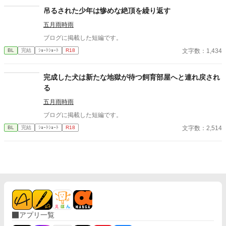
原は上司に向かって、いつもの穏やかな口調を崩した。「……そ
吊るされた少年は惨めな絶頂を繰り返す
んな顔、部下には見せないんですね」 疲労で僅かに緩んだ榊の表
五月雨時雨
情。 その弱さを見逃さず、篠原はデスク越しに距離を詰める。
「強がらなくていいですよ。俺の前では、もう」 指先が榊のネク
ブログに掲載した短編です。
タイを掴む。 引き寄せられた瞬間、榊の理性は音を立てて崩れ
文字数：1,434
BL
完結
ｼｮｰﾄｼｮｰﾄ
R18
た。 拒むことも、許すこともできないまま、 彼は“部下”の手によ
って、ひとつずつ乱されていく。 言葉で支配され、触れられるた
びに、自分の知らなかった感情と快楽を知る。それは、上司とし
完成した犬は新たな地獄が待つ飼育部屋へと連れ戻され
ての誇りを壊すほどに甘く、逃れられないほどに深い。 だが、篠
る
原の視線の奥に宿るのは、ただの欲望ではなかった。 そこには、
ずっと榊だけを見つめ続けてきた、静かな執着がある。 「俺、前
五月雨時雨
から思ってたんです。 あなたが誰かに“支配される”ところ、き
ブログに掲載した短編です。
っと綺麗だろうなって」 支配する側だったはずの男が、 支配され
ることで初めて“生きている”と感じてしまう――。 上司と部下、
文字数：2,514
BL
完結
ｼｮｰﾄｼｮｰﾄ
R18
立場も理性も、すべてが絡み合うオフィスの夜。 秘密の扉を開け
た榊は、もう戻れない。 快楽に溺れるその瞬間まで、彼を待つの
は破滅か、それとも救いか。 ――これは、ひとりの上司が“愛”と
いう名の支配に沈んでいく物語。
アプリ一覧