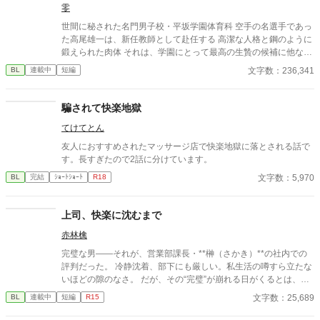
零
世間に秘された名門男子校・平坂学園体育科 空手の名選手であっ
た高尾雄一は、新任教師として赴任する 高潔な人格と鋼のように
鍛えられた肉体 それは、学園にとって最高の生贄の候補に他なら
なかった 至高の筋肉を持つ、精神を削られ意志をなくした青年を
文字数：236,341
BL
連載中
短編
太古の神に捧げるため、“水”、“風”、“土”の信奉者達が暗躍する 意
志をなくし筋肉の操り人形と化した“デク” 消える教師 山奥の男子
校で繰り広げられるダークファンタジー
騙されて快楽地獄
てけてとん
友人におすすめされたマッサージ店で快楽地獄に落とされる話で
す。長すぎたので2話に分けています。
文字数：5,970
BL
完結
ｼｮｰﾄｼｮｰﾄ
R18
上司、快楽に沈むまで
赤林檎
完璧な男――それが、営業部課長・**榊（さかき）**の社内での
評判だった。 冷静沈着、部下にも厳しい。私生活の噂すら立たな
いほどの隙のなさ。 だが、その“完璧”が崩れる日がくるとは、誰
も想像していなかった。 入社三年目の篠原は、榊の直属の部下。
文字数：25,689
BL
連載中
短編
R15
真面目だが強気で、どこか挑発的な笑みを浮かべる青年。 ある
夜、取引先とのトラブル対応で二人だけが残ったオフィスで、 篠