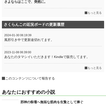
さよならはここで、突然に。
週間ポイント
35 pt (53,125 位)
もっと見る
月間ポイント
105 pt (64,672 位)
年間ポイント
2,135 pt (65,568 位)
さくらんこの近況ボードの更新履歴
累計ポイント
31,181 pt (57,066 位)
2024-01-30 06:19:39
風邪引き中で更新途切れてます。
2023-11-08 06:39:00
あなたのタマシイいただきます！Kindleで販売してます。
もっと見る
このコンテンツについて報告する
あなたにおすすめの小説
邪神の祭壇へ無垢な筋肉を生贄として捧ぐ