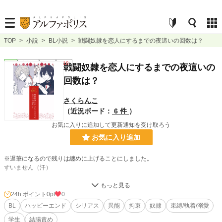
TOP
>
小説
>
BL小説
>
戦闘奴隷を恋人にするまでの夜這いの回数は？
BL
連載中
長編
R18
戦闘奴隷を恋人にするまでの夜這いの
回数は？
さくらんこ
（近況ボード：
6 件
）
お気に入りに追加して更新通知を受け取ろう
お気に入り追加
※遅筆になるので残りは纏めに上げることにしました。
すいません（汗）
----------------------------------
24h.ポイント
0pt
0
BL
ハッピーエンド
シリアス
異能
拘束
奴隷
束縛/執着/溺愛
「左千夫クン」
学生
結腸責め
「はい、なんですか？」