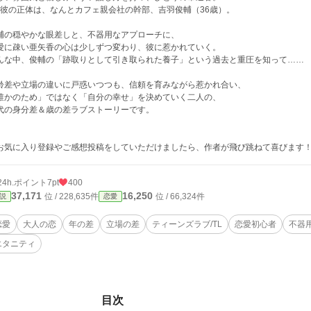
─彼の正体は、なんとカフェ親会社の幹部、吉羽俊輔（36歳）。
輔の穏やかな眼差しと、不器用なアプローチに、
愛に疎い亜矢香の心は少しずつ変わり、彼に惹かれていく。
んな中、俊輔の「跡取りとして引き取られた養子」という過去と重圧を知って……
齢差や立場の違いに戸惑いつつも、信頼を育みながら惹かれ合い、
誰かのため」ではなく「自分の幸せ」を決めていく二人の、
代の身分差＆歳の差ラブストーリーです。
お気に入り登録やご感想投稿をしていただけましたら、作者が飛び跳ねて喜びます
24h.ポイント
7pt
400
37,171
16,250
位 / 228,635件
位 / 66,324件
説
恋愛
恋愛
大人の恋
年の差
立場の差
ティーンズラブ/TL
恋愛初心者
不器
エタニティ
目次