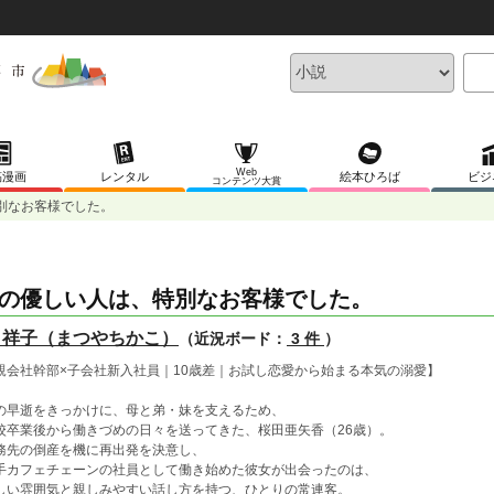
Web
稿漫画
レンタル
絵本ひろば
ビジ
コンテンツ大賞
別なお客様でした。
の優しい人は、特別なお客様でした。
 祥子（まつやちかこ）
（近況ボード：
3 件
）
親会社幹部×子会社新入社員｜10歳差｜お試し恋愛から始まる本気の溺愛】
の早逝をきっかけに、母と弟・妹を支えるため、
校卒業後から働きづめの日々を送ってきた、桜田亜矢香（26歳）。
務先の倒産を機に再出発を決意し、
手カフェチェーンの社員として働き始めた彼女が出会ったのは、
しい雰囲気と親しみやすい話し方を持つ、ひとりの常連客。