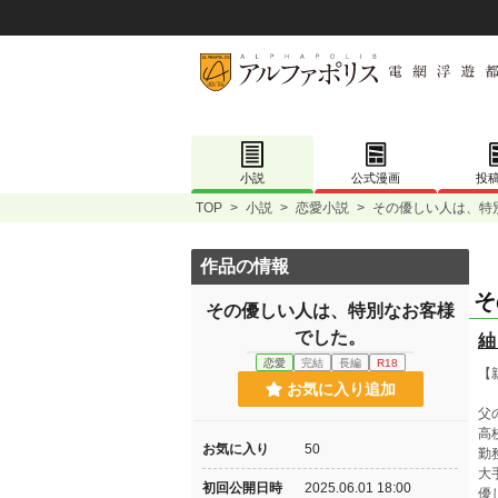
小説
公式漫画
投
TOP
>
小説
>
恋愛小説
>
その優しい人は、特
作品の情報
そ
その優しい人は、特別なお客様
でした。
紬
恋愛
完結
長編
R18
【
お気に入り追加
父
高
お気に入り
50
勤
大
初回公開日時
2025.06.01 18:00
優