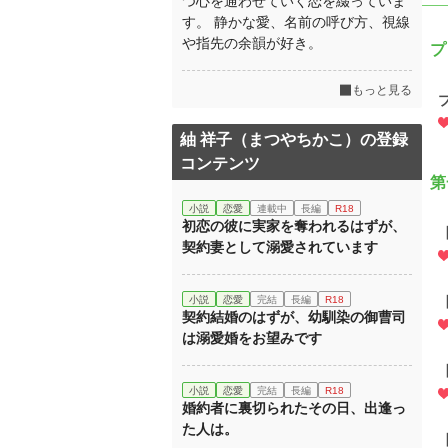
つ心を通わせていく恋を綴っていま
す。 静かな愛、名前の呼び方、視線
や指先の余韻が好き。
プ
もっと見る
紬 祥子（まつやちかこ）の登録
コンテンツ
第
小説
恋愛
連載中
長編
R18
初恋の彼に実家を奪われるはずが、
契約妻として溺愛されています
小説
恋愛
完結
長編
R18
契約結婚のはずが、幼馴染の御曹司
は溺愛婚をお望みです
小説
恋愛
完結
長編
R18
婚約者に裏切られたその日、出逢っ
た人は。