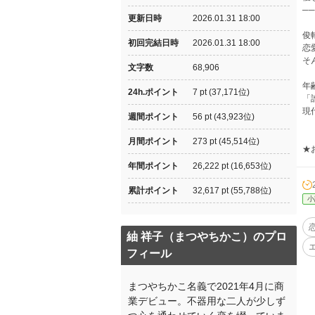
─
更新日時
2026.01.31 18:00
俊
初回完結日時
2026.01.31 18:00
恋
そ
文字数
68,906
年
24h.ポイント
7 pt (37,171位)
「
現
週間ポイント
56 pt (43,923位)
月間ポイント
273 pt (45,514位)
★
年間ポイント
26,222 pt (16,653位)
累計ポイント
32,617 pt (55,788位)
小
紬 祥子（まつやちかこ）のプロ
フィール
まつやちかこ名義で2021年4月に商
業デビュー。不器用な二人が少しず