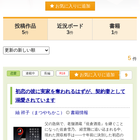
お気に入りに追加
投稿作品
近況ボード
書籍
5
3
1
件
件
件
5
件
恋愛
連載中
長編
R18
お気に入りに追加
9
初恋の彼に実家を奪われるはずが、契約妻として
溺愛されています
紬 祥子（まつやちかこ）
書籍情報
父の急病で、老舗酒蔵『佐倉酒造』を継ぐこと
になった佐倉雪乃。 経営難に追い込まれる中、
現れた買収相手は――十年前に決別した初恋の