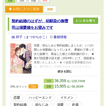
恋愛
完結
長編
R18
お気に入りに追加
358
レンタル有り
契約結婚のはずが、幼馴染の御曹
司は溺愛婚をお望みです
紬 祥子（まつやちかこ）
書籍情報
旧題：幼なじみと契約結婚しましたが、いつの
間にか溺愛婚になっています。 夢破れて帰って
きた故郷で、再会した彼との契約婚の日々。 ★
第17回恋愛小説大賞（2024年）にて、奨励賞を
受賞いたしました！★ ☆改題＆加筆修正のの
ち、単行本として刊行されることになりまし
た！☆ ※作品のレンタル開始に伴い、旧題で掲
載していた本文は2025年2月13日に非公開とな
りました。 お楽しみくださっていた方々には
36,359
小説
位 / 228,744件
申し訳ありませんが、何卒ご了承くださいま
15,905
7pt
24h.ポイント
位 / 66,363件
恋愛
せ。
恋愛
ハッピーエンド
イケメン
契約結婚
幼なじみ
溺愛
約束