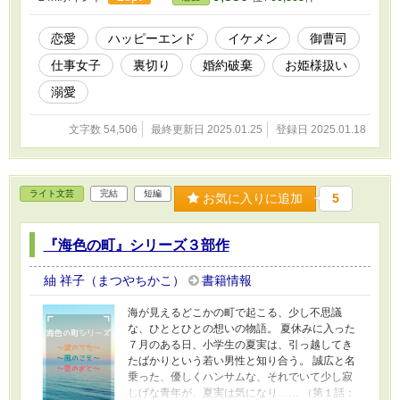
── 【表紙作成：canva】
恋愛
ハッピーエンド
イケメン
御曹司
仕事女子
裏切り
婚約破棄
お姫様扱い
溺愛
文字数 54,506
最終更新日 2025.01.25
登録日 2025.01.18
ライト文芸
完結
短編
お気に入りに追加
5
『海色の町』シリーズ３部作
紬 祥子（まつやちかこ）
書籍情報
海が見えるどこかの町で起こる、少し不思議
な、ひととひとの想いの物語。 夏休みに入った
７月のある日、小学生の夏実は、引っ越してき
たばかりという若い男性と知り合う。 誠広と名
乗った、優しくハンサムな、それでいて少し寂
しげな青年が、夏実は気になり…… （第１話：