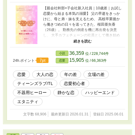
【親会社幹部×子会社新入社員｜10歳差｜お試し
恋愛から始まる本気の溺愛】 父の早逝をきっか
けに、母と弟・妹を支えるため、 高校卒業後か
ら働きづめの日々を送ってきた、桜田亜矢香
（26歳）。 勤務先の倒産を機に再出発を決意
し、 大手カフェチェーンの社員として働き始め
た彼女が出会ったのは、 優しい雰囲気と親しみ
やすい話し方を持つ、ひとりの常連客。 ──彼の
正体は、なんとカフェ親会社の幹部、吉羽俊輔
36,359
小説
位 / 228,744件
（36歳）。 俊輔の穏やかな眼差しと、不器用な
15,905
7pt
24h.ポイント
位 / 66,363件
恋愛
アプローチに、 恋愛に疎い亜矢香の心は少しず
つ変わり、彼に惹かれていく。 そんな中、俊輔
の「跡取りとして引き取られた養子」という過
恋愛
大人の恋
年の差
立場の差
去と重圧を知って…… 年齢差や立場の違いに戸
ティーンズラブ/TL
恋愛初心者
惑いつつも、信頼を育みながら惹かれ合い、
「誰かのため」ではなく「自分の幸せ」を決め
不器用ヒーロー
静かな恋
ハッピーエンド
ていく二人の、 現代の身分差＆歳の差ラブスト
ーリーです。 ★お気に入り登録やご感想投稿を
エタニティ
していただけましたら、作者が飛び跳ねて喜び
ます！★
文字数 68,906
最終更新日 2026.01.31
登録日 2025.06.01