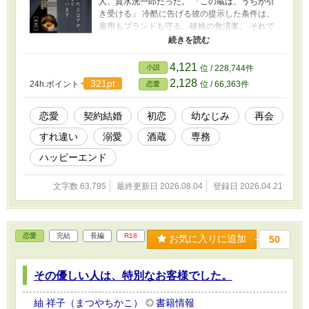
人、貴水洸一郎だった。 「この蔵は、うちが引
き受ける」 冷酷に告げる彼の提示した条件は、
雇用もブランドも守る、破格の救済案。 それで
も雪乃は、ただ守られるだけの未来を拒み、自
ら経営に残ることを望む。 だが周囲は彼女を排
除しようとし、追い詰められた雪乃に洸一郎が
4,121
小説
位 / 228,744件
突きつけたのは――契約結婚。 「おまえをこの
2,128
321pt
24h.ポイント
位 / 66,363件
恋愛
蔵から追い出させないためだ」 仕事では容赦な
く厳しいのに、二人きりになると触れる指先は
熱を帯びる。 かつて手放した初恋と、守るべき
恋愛
契約結婚
初恋
幼なじみ
再会
居場所。 そのどちらも、もう失いたくない――
すれ違い
溺愛
酒蔵
専務
奪われるはずだったすべてを、なぜか彼が守っ
てくる。 敵対関係から始まる、再会×契約結婚の
ハッピーエンド
溺愛再生ロマンス。
文字数 63,795
最終更新日 2026.08.04
登録日 2026.04.21
恋愛
完結
長編
R18
お気に入りに追加
50
その優しい人は、特別なお客様でした。
紬 祥子（まつやちかこ）
書籍情報