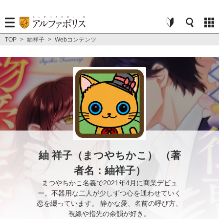
TOP
>
紬祥子
>
Webコンテンツ
紬 祥子（まつやちかこ） （著
者名：紬祥子）
まつやちかこ名義で2021年4月に商業デビュ
ー。不器用な二人が少しずつ心を通わせていく
恋を綴っています。 静かな愛、名前の呼び方、
視線や指先の余韻が好き。