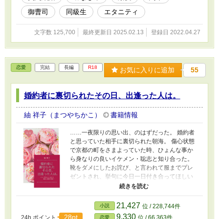
御曹司
同級生
エタニティ
文字数 125,700
最終更新日 2025.02.13
登録日 2022.04.27
恋愛
完結
長編
R18
お気に入りに追加
55
婚約者に裏切られたその日、出逢った人は。
紬 祥子（まつやちかこ）
書籍情報
……一夜限りの思い出、のはずだった。 婚約者
と思っていた相手に裏切られた朝海。 傷心状態
で京都の町をさまよっていた時、ひょんな事か
ら身なりの良いイケメン・聡志と知り合った。
靴をダメにしたお詫び、と言われて服までプレ
ゼントされ、挙句に今日一日付き合ってほしい
と言われる。 乞われるままに聡志と行動を共に
した朝海は、流れで彼と一夜を過ごしてしま
う。 大阪に戻った朝海は数か月後、もう会うこ
21,427
小説
位 / 228,744件
とはないと思っていた聡志と、仕事で再会する
9,330
28pt
24h.ポイント
位 / 66,363件
恋愛