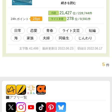
～波のうた～） 事情があって急な里帰りをした
映見子は、顔見知りの少女に再会する。 今年12
歳になるはずの陽南。だがどう見てもその姿
21,427
小説
位 / 228,744件
は、小学校低学年ぐらいだった。慕っていた兄
278
28pt
24h.ポイント
位 / 9,591件
ライト文芸
を亡くしてから外見が変わらないのだとい
う…… （第２話：～風のこえ～） 職場でのスト
レスから鬱病になり、実家に戻った良行。 通院
日常
恋愛
青春
ライト文芸
短編
帰りに立ち寄った図書館で、中学の同級生だっ
海
家族
夫婦
同級生
じんわり
た繭子と再会する。もうすぐ結婚するという彼
女は見るからに幸せそうだ。 しかし、会話する
二人を見つめる周囲の目は、なにか妙な雰囲気
文字数 42,498
最終更新日 2022.06.23
登録日 2022.06.17
をはらんでいて…… （第３話：～空のおと～）
5
件
アプリ一覧