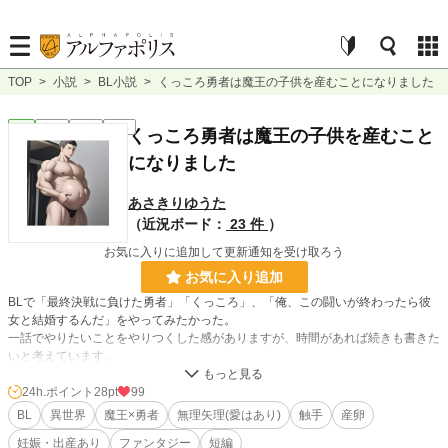
TOP
>
小説
>
BL小説
>
くっころ勇者は魔王の子供を産むことになりました
BL
完結
短編
R18
くっころ勇者は魔王の子供を産むこと
になりました
あさきりゆうた
（近況ボード：
23 件
）
お気に入りに追加して更新通知を受け取ろう
お気に入り追加
BLで「最終決戦に負けた勇者」「くっころ」、「俺、この闘いが終わったら彼
女と結婚するんだ」をやってみたかった。
一話でやりたいことをやりつくした感がありますが、時間があれば続きも書きた
いと考えています。
21.03.10
24h.ポイント
28pt
99
ついHな気分になったので、加筆修正と新作を書きました。大体R18です。
BL
異世界
魔王×勇者
無理矢理(愛はあり)
触手
産卵
妊娠・出産あり
ファンタジー
短編
21.05.06