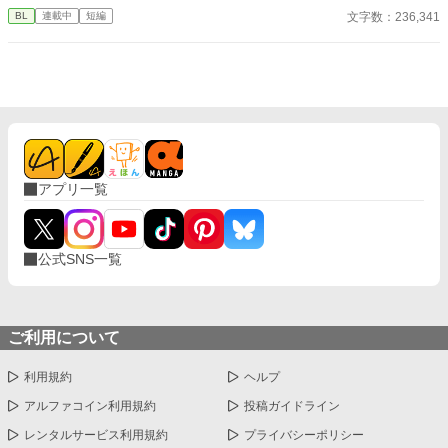
なかった 至高の筋肉を持つ、精神を削られ意志をなくした青年を
文字数：236,341
BL
連載中
短編
太古の神に捧げるため、“水”、“風”、“土”の信奉者達が暗躍する 意
志をなくし筋肉の操り人形と化した“デク” 消える教師 山奥の男子
校で繰り広げられるダークファンタジー
アプリ一覧
公式SNS一覧
ご利用について
利用規約
ヘルプ
アルファコイン利用規約
投稿ガイドライン
レンタルサービス利用規約
プライバシーポリシー