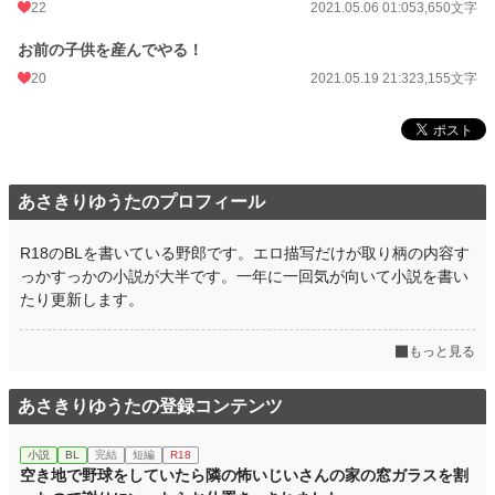
22
2021.05.06 01:05
3,650文字
初回公開日時
2019.12.08 16:36
お前の子供を産んでやる！
初回完結日時
2019.12.08 16:36
20
2021.05.19 21:32
3,155文字
週間ポイント
510 pt (14,323 位)
月間ポイント
1,394 pt (19,816 位)
年間ポイント
11,886 pt (28,193 位)
あさきりゆうたのプロフィール
累計ポイント
202,516 pt (19,821 位)
R18のBLを書いている野郎です。エロ描写だけが取り柄の内容す
っかすっかの小説が大半です。一年に一回気が向いて小説を書い
たり更新します。
もっと見る
あさきりゆうたの登録コンテンツ
小説
BL
完結
短編
R18
空き地で野球をしていたら隣の怖いじいさんの家の窓ガラスを割