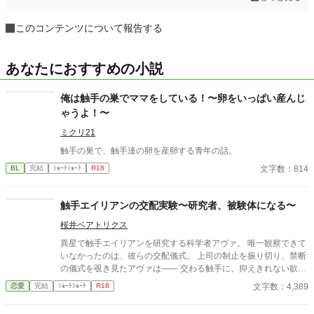
このコンテンツについて報告する
あなたにおすすめの小説
俺は触手の巣でママをしている！〜卵をいっぱい産んじ
ゃうよ！〜
ミクリ21
触手の巣で、触手達の卵を産卵する青年の話。
文字数：814
BL
完結
ｼｮｰﾄｼｮｰﾄ
R18
触手エイリアンの交配実験〜研究者、被験体になる〜
桜井ベアトリクス
異星で触手エイリアンを研究する科学者アヴァ。 唯一観察できて
いなかったのは、彼らの交配儀式。 上司の制止を振り切り、禁断
の儀式を覗き見たアヴァは―― 交わる触手に、抑えきれない欲望
を覚える。 「私も……私も交配したい」 太く長い触手が、体の奥
文字数：4,389
恋愛
完結
ｼｮｰﾄｼｮｰﾄ
R18
深くまで侵入してくる。 研究者が、快楽の実験体になる夜。