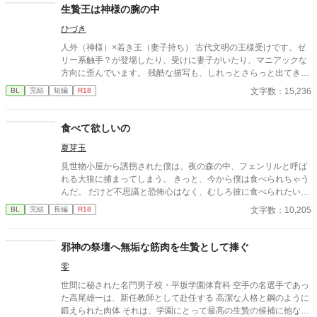
生贄王は神様の腕の中
ひづき
人外（神様）×若き王（妻子持ち） 古代文明の王様受けです。ゼ
リー系触手？が登場したり、受けに妻子がいたり、マニアックな
方向に歪んでいます。 残酷な描写も、しれっとさらっと出てきま
す。 ■余談（後日談？番外編？オマケ？） 本編の18年後。 本編最
文字数：15,236
BL
完結
短編
R18
後に登場した隣国の王（40歳）×アジェルの妻が産んだ不貞の子
（18歳） ただヤってるだけ。
食べて欲しいの
夏芽玉
見世物小屋から誘拐された僕は、夜の森の中、フェンリルと呼ば
れる大狼に捕まってしまう。 きっと、今から僕は食べられちゃう
んだ。 だけど不思議と恐怖心はなく、むしろ彼に食べられたいと
僕は願ってしまって…… Tectorum様主催、「夏だ!! 産卵!! 獣B
文字数：10,205
BL
完結
長編
R18
L」企画参加作品です。 【大狼獣人】×【小鳥獣人】 他サイトに
も掲載しています。
邪神の祭壇へ無垢な筋肉を生贄として捧ぐ
零
世間に秘された名門男子校・平坂学園体育科 空手の名選手であっ
た高尾雄一は、新任教師として赴任する 高潔な人格と鋼のように
鍛えられた肉体 それは、学園にとって最高の生贄の候補に他なら