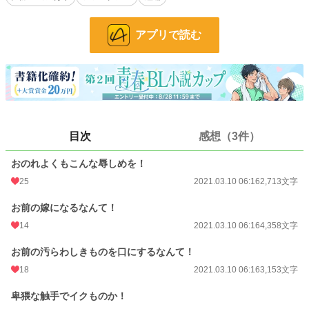
なぜか性欲が唐突にたぎり久々に書きました。ちなみに作者人生初の触手プレイ
を書きました。そして小説タイトルも変更。
アプリで読む
21.05.19
最終話を書きました。産卵プレイ、出産表現等、初めて表現しました。色々とマ
ニアックなR18プレイになって読者ついていけねえよな(^_^;)と思いました。
最終回になりますが、補足エピソードネタ思いつけば番外編でまた書くかもし
れません。
最後に魔王と勇者の幸せを祈ってもらえたらと思います。
目次
感想（3件）
23.08.16
適当な表紙をつけました
おのれよくもこんな辱しめを！
小説
23,301 位 / 228,951 件
25
2021.03.10 06:16
2,713文字
BL
5,934 位 / 31,454 件
お前の嫁になるなんて！
14
2021.03.10 06:16
4,358文字
お気に入り
184
24h.ポイント
28 pt
お前の汚らわしきものを口にするなんて！
18
2021.03.10 06:16
3,153文字
文字数
17,029
卑猥な触手でイクものか！
更新日時
2021.05.19 21:32