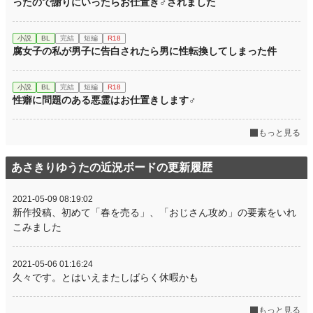
ったので謝りにいったらお仕置き♂されました
小説
BL
完結
短編
R18
腐女子の私が男子に告白されたら男に性転換してしまった件
小説
BL
完結
短編
R18
性癖に問題のある悪霊はお仕置きします♂
もっと見る
あさきりゆうたの近況ボードの更新履歴
2021-05-09 08:19:02
新作投稿、初めて「春を売る」、「おじさん攻め」の要素をいれ
こみました
2021-05-06 01:16:24
久々です。とはいえまたしばらく休暇かも
もっと見る