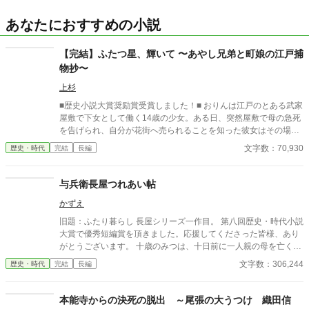
あなたにおすすめの小説
【完結】ふたつ星、輝いて 〜あやし兄弟と町娘の江戸捕
物抄〜
上杉
■歴史小説大賞奨励賞受賞しました！■ おりんは江戸のとある武家
屋敷で下女として働く14歳の少女。ある日、突然屋敷で母の急死
を告げられ、自分が花街へ売られることを知った彼女はその場か
ら逃げだした。 母は殺されたのかもしれない――そんな絶望のど
文字数：70,930
歴史・時代
完結
長編
ん底にいたおりんに声をかけたのは、奉行所で同心として働く有
島惣次郎だった。 今も刺客の手が迫る彼女を守るため、彼の屋敷
で住み込みで働くことが決まる。そこで彼の兄――有島清之進と
与兵衛長屋つれあい帖
ともに生活を始めるのだが、病弱という噂とはかけ離れた腕っぷ
かずえ
しのよさに、おりんは驚きを隠せない。 そうしてともに生活しな
がら少しづつ心を開いていった――その矢先のことだった。 母の
旧題：ふたり暮らし 長屋シリーズ一作目。 第八回歴史・時代小説
命を奪った犯人が発覚すると同時に、何故か兄清之進に凶刃が迫
大賞で優秀短編賞を頂きました。応援してくださった皆様、あり
り――。 とある秘密を抱えた兄弟と町娘おりんの紡ぐ江戸捕物抄
がとうございます。 十歳のみつは、十日前に一人親の母を亡くし
です！お楽しみください！ ※フィクションです。 ※周辺の歴史事
たばかり。幸い、母の蓄えがあり、自分の裁縫の腕の良さもあっ
文字数：306,244
歴史・時代
完結
長編
件などは、史実を踏んでいます。 皆さまご評価頂きありがとうご
て、何とか今まで通り長屋で暮らしていけそうだ。 頼まれた繕い
ざいました。大変嬉しいです！ 今後も精進してまいります！
物を届けた帰り、くすんだ着物で座り込んでいる男の子を拾う。
一人で寂しかったみつは、拾った男の子と二人で暮らし始めた。
本能寺からの決死の脱出 ～尾張の大うつけ 織田信