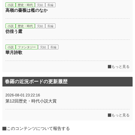
小説
歴史・時代
完結
長編
高嶺の薔薇は檻のなか
小説
歴史・時代
完結
長編
彷徨う霆
小説
ファンタジー
完結
長編
華月詩歌
もっと見る
春羅の近況ボードの更新履歴
2026-08-01 23:22:16
第12回歴史・時代小説大賞
もっと見る
このコンテンツについて報告する