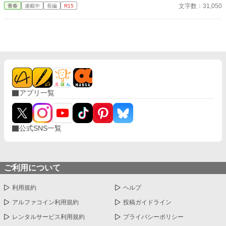
う。 偶然にもアルバイト先のスーパーで再会した彼女は、翔太を
文字数：31,050
青春
連載中
長編
R15
はいかなる思想を賛美､賞賛するものでは無い｡ この小説は現代と
すぐに採用し、温かく仕事を教えてくれる存在だった。 ある日の
は似て非なるもの｡登場人物は史実には沿わないので悪しからず…
仕事帰り、ふたりで過ごす時間が増えていき――そして気づけば
大日本帝国視点は都合上休止中です。気分により再開するらもし
紗夜の部屋でご飯をご馳走になるほど親密に。 優しくて穏やかで
れません。 【重要】 不定期更新｡超絶不定期更新です｡
――その色気に触れるたび、翔太の心は揺れていく。 大人の女性
と大学生、甘くちょっぴり刺激的な同居生活（？）がはじまる。
アプリ一覧
公式SNS一覧
ご利用について
利用規約
ヘルプ
アルファコイン利用規約
投稿ガイドライン
レンタルサービス利用規約
プライバシーポリシー