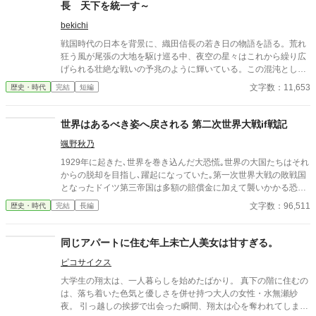
長 天下を統一す～
bekichi
戦国時代の日本を背景に、織田信長の若き日の物語を語る。荒れ
狂う風が尾張の大地を駆け巡る中、夜空の星々はこれから繰り広
げられる壮絶な戦いの予兆のように輝いている。この混沌とした
時代において、信長はまだ無名であったが、彼の野望はやがて天
文字数：11,653
歴史・時代
完結
短編
下を揺るがすことになる。信長は、父・信秀の治世に疑問を持ち
ながらも、独自の力を蓄え、異なる理想を追求し、反逆者とみな
されることもあれば期待の星と讃えられることもあった。彼の目
世界はあるべき姿へ戻される 第二次世界大戦if戦記
標は、乱世を統一し平和な時代を創ることにあった。物語は信長
颯野秋乃
の足跡を追い、若き日の友情、父との確執、大名との駆け引きを
描く。信長の人生は、斎藤道三、明智光秀、羽柴秀吉、徳川家
1929年に起きた､世界を巻き込んだ大恐慌｡世界の大国たちはそれ
康、伊達政宗といった時代の英傑たちとの交流とともに、一つの
からの脱却を目指し､躍起になっていた｡第一次世界大戦の敗戦国
大きな物語を形成する。この物語は、信長の未知なる野望の軌跡
となったドイツ第三帝国は多額の賠償金に加えて襲いかかる恐慌
を描くものである。
に国の存続の危機に陥っていた｡援助の約束をしたアメリカは恐慌
文字数：96,511
歴史・時代
完結
長編
を理由に賠償金の支援を破棄｡フランスは､自らを救うために支払
いの延期は認めない姿勢を貫く｡ ドイツ第三帝国は自らの存続の
ために､世界に隠しながら軍備の拡張に奔走することになる｡ ま
同じアパートに住む年上未亡人美女は甘すぎる。
た､極東の国大日本帝国｡関係の悪化の一途を辿る日米関係によっ
ピコサイクス
て受ける経済的打撃に苦しんでいた｡ その解決法として提案され
た大東亜共栄圏｡東南アジア諸国及び中国を含めた大経済圏､生存
大学生の翔太は、一人暮らしを始めたばかり。 真下の階に住むの
圏の構築に力を注ごうとしていた｡ この小説は､ドイツ第三帝国と
は、落ち着いた色気と優しさを併せ持つ大人の女性・水無瀬紗
大日本帝国の2視点で進んでいく｡現代では有り得なかった様々な
夜。 引っ越しの挨拶で出会った瞬間、翔太は心を奪われてしま
イフが含まれる｡それを楽しんで貰えたらと思う。 またこの小説