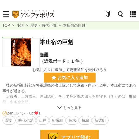
TOP
>
小説
>
歴史・時代小説
>
本庄宿の巨魁
歴史・時代
完結
短編
本庄宿の巨魁
春羅
（近況ボード：
1 件
）
お気に入りに追加して更新通知を受け取ろう
お気に入り追加
後の新撰組幹部が将軍護衛の浪士隊として京都へ向かう道中、本庄宿にてある
事件が起きる。
近藤勇、土方歳三、沖田総司、そして芹沢鴨の四人を見守る（？）のは、取締
役・中条金之助。
彼の回想による、史実に基づいたオリジナル小説。
24h.ポイント
0pt
1
歴史
時代小説
江戸
新撰組
幕末
短編
新選組
小説
228,881 位 / 228,881 件
歴史・時代
3,224 位 / 3,224 件
アプリで読む