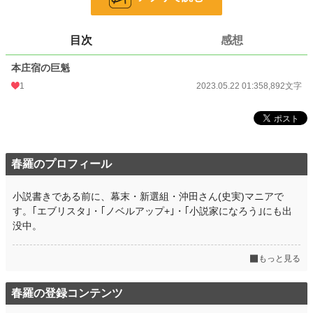
お気に入り
3
24h.ポイント
0 pt
目次
感想
文字数
8,892
本庄宿の巨魁
更新日時
2023.05.22 01:35
1
2023.05.22 01:35
8,892文字
初回公開日時
2023.05.22 01:35
初回完結日時
2023.05.22 01:37
週間ポイント
21 pt (62,459 位)
春羅のプロフィール
月間ポイント
21 pt (99,984 位)
小説書きである前に、幕末・新選組・沖田さん(史実)マニアで
年間ポイント
63 pt (152,240 位)
す。｢エブリスタ｣・｢ノベルアップ+｣・｢小説家になろう｣にも出
没中。
累計ポイント
2,416 pt (157,233 位)
もっと見る
春羅の登録コンテンツ