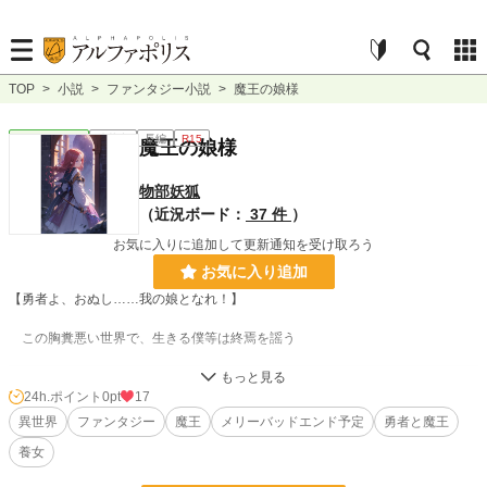
TOP
>
小説
>
ファンタジー小説
>
魔王の娘様
ファンタジー
連載中
長編
R15
魔王の娘様
物部妖狐
（近況ボード：
37 件
）
お気に入りに追加して更新通知を受け取ろう
お気に入り追加
【勇者よ、おぬし……我の娘となれ！】
この胸糞悪い世界で、生きる僕等は終焉を謡う
小説
228,744 位 / 228,744 件
24h.ポイント
0pt
17
異世界
ファンタジー
魔王
メリーバッドエンド予定
勇者と魔王
ファンタジー
53,296 位 / 53,296 件
養女
お気に入り
9