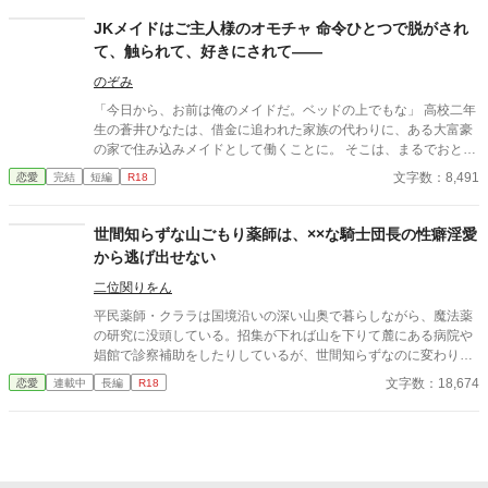
JKメイドはご主人様のオモチャ 命令ひとつで脱がされ
て、触られて、好きにされて――
のぞみ
「今日から、お前は俺のメイドだ。ベッドの上でもな」 高校二年
生の蒼井ひなたは、借金に追われた家族の代わりに、ある大富豪
の家で住み込みメイドとして働くことに。 そこは、まるでおとぎ
話に出てきそうな大きな洋館。 でも、そこで待っていたのは、同
文字数：8,491
恋愛
完結
短編
R18
じ高校に通うちょっと有名な男の子――完璧だけど性格が超ドS
な御曹司、天城 蓮だった。 昼間は生徒会長、夜は…ご主人様？
しかも、彼の命令はちょっと普通じゃない。 「掃除だけじゃダメ
世間知らずな山ごもり薬師は、××な騎士団長の性癖淫愛
だろ？ ご主人様の癒しも、メイドの大事な仕事だろ？」 手を握
から逃げ出せない
られるたび、耳元で囁かれるたび、心臓がバクバクする。 なの
に、ひなたの体はどんどん反応してしまって…。 怒ったり照れた
二位関りをん
りしながらも、次第に蓮に惹かれていくひなた。 だけど、彼には
平民薬師・クララは国境沿いの深い山奥で暮らしながら、魔法薬
まだ知られていない秘密があって―― 「…ほんとは、ずっと前か
の研究に没頭している。招集が下れば山を下りて麓にある病院や
ら、私…」 ただのメイドなんかじゃ終わりたくない。 恋と欲望が
娼館で診察補助をしたりしているが、世間知らずなのに変わりは
交差する、ちょっぴり危険な主従ラブストーリー。
ない。 ある日、山の中で倒れている男性を発見。彼はなんと騎士
文字数：18,674
恋愛
連載中
長編
R18
団長・レイルドで女嫌いの噂を持つ人物だった。 当然女嫌いの噂
なんて知らないクララは良心に従い彼を助け、治療を施す。 だ
が、レイルドには隠している秘密……性癖があった。 ――君の××
××、触らせてもらえないだろうか？