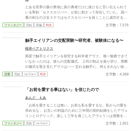
とある世界の森の奥地に真の勇者だけに抜けると言い伝えられて
いる聖剣「セクスカリバー」が岩に刺さって存在していた。 国一
番の剣士の少女ステラはセクスカリバーを抜くことに成功する
が、セクスカリバーはステラの膣を鞘代わりにして収まってしま
文字数：7,576
ファンタジー
完結
長編
R18
う。 ステラはセクスカリバーを抜けないまま武闘会に出場し
て……
触手エイリアンの交配実験〜研究者、被験体になる〜
桜井ベアトリクス
異星で触手エイリアンを研究する科学者アヴァ。 唯一観察できて
いなかったのは、彼らの交配儀式。 上司の制止を振り切り、禁断
の儀式を覗き見たアヴァは―― 交わる触手に、抑えきれない欲望
を覚える。 「私も……私も交配したい」 太く長い触手が、体の奥
文字数：4,389
恋愛
完結
ｼｮｰﾄｼｮｰﾄ
R18
深くまで侵入してくる。 研究者が、快楽の実験体になる夜。
「お前を愛する事はない」を信じたので
あんど もあ
「お前を愛することは無い。お前も私を愛するな。私からの愛を
求めるな」 お互いの利益のために三年間の契約結婚をしたアヴェ
リンとロデリック。楽しく三年を過ごしたアヴェリンは屋敷を出
ていこうとするのだが……。
文字数：1,951
ファンタジー
完結
ｼｮｰﾄｼｮｰﾄ