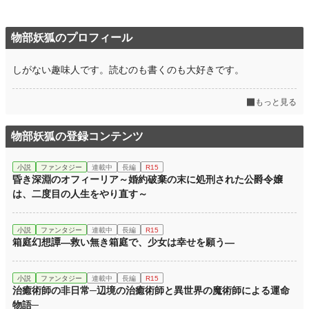
物部妖狐のプロフィール
しがない趣味人です。読むのも書くのも大好きです。
もっと見る
物部妖狐の登録コンテンツ
小説
ファンタジー
連載中
長編
R15
昏き深淵のオフィーリア～婚約破棄の末に処刑された公爵令嬢
は、二度目の人生をやり直す～
小説
ファンタジー
連載中
長編
R15
箱庭幻想譚―救い無き箱庭で、少女は幸せを願う―
小説
ファンタジー
連載中
長編
R15
治癒術師の非日常─辺境の治癒術師と異世界の魔術師による運命
物語─