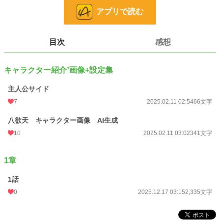
24h.ポイント
0 pt
アプリで読む
文字数
2,742
更新日時
2025.12.17 03:15
目次
感想
初回公開日時
2025.02.11 02:54
キャラクター紹介⁺画像+設定集
週間ポイント
0 pt (228,744 位)
主人公サイド
月間ポイント
21 pt (99,984 位)
7
2025.02.11 02:54
66文字
年間ポイント
480 pt (104,027 位)
八欲天 キャラクター画像 AI生成
累計ポイント
849 pt (202,760 位)
10
2025.02.11 03:02
341文字
1章
1話
0
2025.12.17 03:15
2,335文字