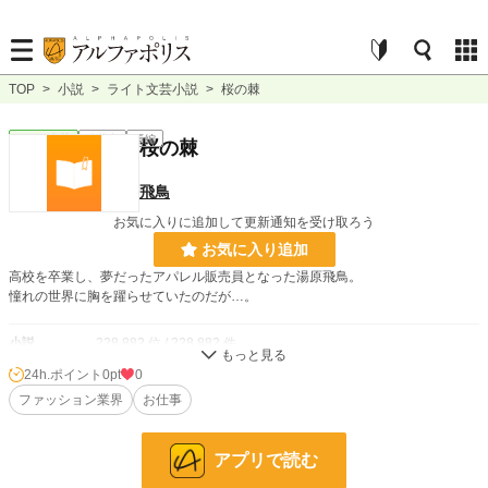
TOP
>
小説
>
ライト文芸小説
>
桜の棘
ライト文芸
連載中
長編
桜の棘
飛鳥
お気に入りに追加して更新通知を受け取ろう
お気に入り追加
高校を卒業し、夢だったアパレル販売員となった湯原飛鳥。
憧れの世界に胸を躍らせていたのだが…。
小説
228,882 位 / 228,882 件
24h.ポイント
0pt
0
ライト文芸
9,587 位 / 9,587 件
ファッション業界
お仕事
お気に入り
1
24h.ポイント
0 pt
アプリで読む