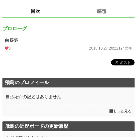
文字数
124
目次
感想
更新日時
2018.10.27 20:22
初回公開日時
2018.05.23 04:43
プロローグ
週間ポイント
0 pt (228,882 位)
白昼夢
月間ポイント
0 pt (228,882 位)
0
2018.10.27 20:22
124文字
年間ポイント
0 pt (228,882 位)
累計ポイント
2,025 pt (165,268 位)
飛鳥のプロフィール
自己紹介の記述はありません
もっと見る
飛鳥の近況ボードの更新履歴