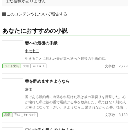
まだ投稿がありません
このコンテンツについて報告する
あなたにおすすめの小説
妻への最後の手紙
中七七三
生きることに疲れた夫が妻へ送った最後の手紙の話。
文字数：2,779
ライト文芸
完結
ｼｮｰﾄｼｮｰﾄ
番を辞めますさようなら
京佳
番である婚約者に冷遇され続けた私は彼の裏切りを目撃した。心
が壊れた私は彼の番で居続ける事を放棄した。私ではなく別の人
と幸せになって下さい。さようなら… 愛されなかった番。後悔ざ
まぁ。すれ違いエンド。ゆるゆる設定。 ※沢山のお気に入り＆い
文字数：3,139
恋愛
完結
ｼｮｰﾄｼｮｰﾄ
いねをありがとうございます。感謝感謝♡