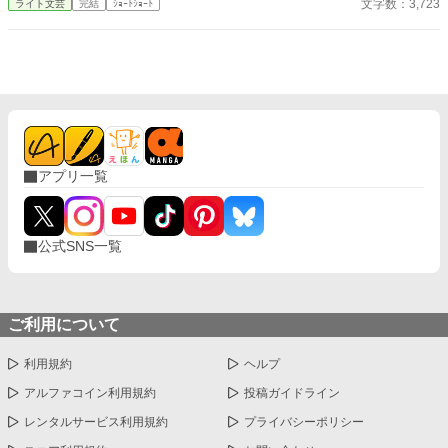
文字数：3,723
ライト文芸
完結
ｼｮｰﾄｼｮｰﾄ
―。 金を無心され、拒絶し、それでも迫ってくる血縁という鎖。
だが俺は、もう縛られない。 「家族を捨てたのは、そっちだろ」
穏やかな怒りが胸に満ちる、爽快で静かな断絶の物語。
アプリ一覧
公式SNS一覧
ご利用について
利用規約
ヘルプ
アルファコイン利用規約
投稿ガイドライン
レンタルサービス利用規約
プライバシーポリシー