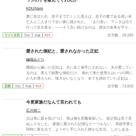
ワシの子を産んでくれんか
KOU/Vami
妻に先立たれ、息子まで亡くした老人は、息子の妻である若い未
亡人と二人きりで古い家に残された。 「まだ若い、アンタは出て
行って生き直せ」――そう言い続けるのは、彼女の未来を守りた
い善意であり、同時に、自分の寂しさが露見するのを恐れる防波
文字数：28,285
ライト文芸
完結
短編
R15
堤でもあった。 しかし彼女は去らない。義父を一人にできないと
いう情と、家に残る最後の温もりを手放せない心が、彼女の足を
止めていた。 昼はいつも通り、義父と嫁として食卓を囲む。けれ
愛された側妃と、愛されなかった正妃
ど夜になると、喪失の闇と孤独が、二人の境界を静かに溶かして
編端みどり
いく。 ある夜を境に、彼女は“何事もない”顔で日々を回し始め、
老人だけが遺影を直視できなくなる。 救いのような笑顔と、罪の
隣国から嫁いだ正妃は、夫に全く相手にされない。 夫が愛してい
ような温もり。 二人はやがて、外の世界から少しずつ音を失い、
るのは、美人で妖艶な側妃だけ。 連れて来た使用人はいつの間に
互いだけを必要とする狭い家の中へ沈んでいく――。
か入れ替えられ、味方がいなくなり、全てを諦めていた正妃は、
ある日側妃に子が産まれたと知った。自分の子として育てろと無
文字数：73,605
恋愛
完結
長編
R15
茶振りをした国王と違い、産まれたばかりの赤ん坊は可愛らしか
った。 正妃は、子育てを通じて強く逞しくなり、夫を切り捨てる
と決めた。 ※カクヨムさんにも掲載中 ※ 『※』があるところ
今更家族だなんて言われても
は、血の流れるシーンがあります ※センシティブな表現がありま
広川朔二
す。血縁を重視している世界観のためです。このような考え方を
肯定するものではありません。不快な表現があればご指摘下さ
父は母に皿を投げつけ、母は俺を邪魔者扱いし、祖父母は見て見
い。
ぬふりをした。 家族に愛された記憶など一つもない。 高校卒業と
同時に家を出て、ようやく手に入れた静かな生活。 しかしある
日、母の訃報と共に現れたのは、かつて俺を捨てた“父”だった―