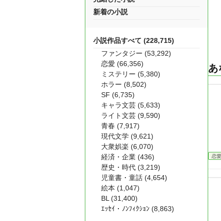
新着の小説
小説作品すべて (228,715)
ファンタジー (53,292)
恋愛 (66,356)
あ
ミステリー (5,380)
ホラー (8,502)
SF (6,735)
キャラ文芸 (5,633)
ライト文芸 (9,590)
青春 (7,917)
現代文学 (9,621)
大衆娯楽 (6,070)
経済・企業 (436)
恋
歴史・時代 (3,219)
児童書・童話 (4,654)
絵本 (1,047)
BL (31,400)
ｴｯｾｲ・ﾉﾝﾌｨｸｼｮﾝ (8,863)