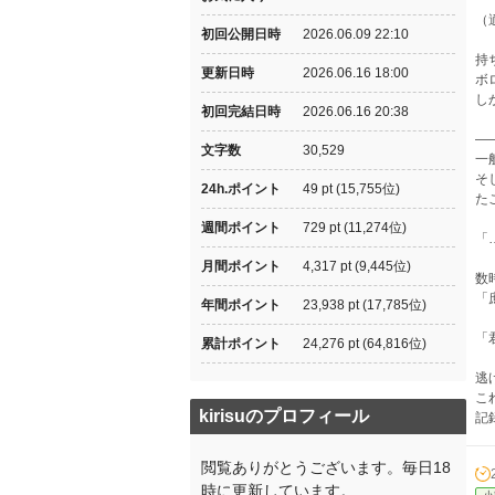
（
初回公開日時
2026.06.09 22:10
持
更新日時
2026.06.16 18:00
ボ
し
初回完結日時
2026.06.16 20:38
―
文字数
30,529
一
そ
24h.ポイント
49 pt (15,755位)
た
週間ポイント
729 pt (11,274位)
「
月間ポイント
4,317 pt (9,445位)
数
「
年間ポイント
23,938 pt (17,785位)
「
累計ポイント
24,276 pt (64,816位)
逃
こ
kirisuのプロフィール
記
閲覧ありがとうございます。毎日18
時に更新しています。