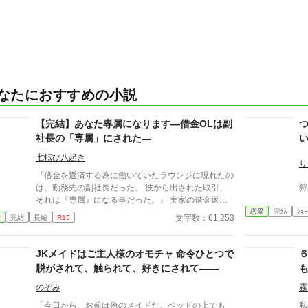
なたにおすすめの小説
【完結】あなた専属になります―借金OLは副
社長の「専属」にされた―
七転び八起き
り
『借金を返済する為に働いていたラウンジに現れたの
は、勤務先の副社長だった。 彼から出された取引、
狩
それは『専属』になる事だった。』 実家の借金返済
恋愛
完結
ｼｮｰ
のため、昼は会社員、夜はラウンジ嬢として働く優
文字数：61,253
愛
完結
長編
R15
美。 ある夜、一人でグラスを傾ける謎めいた男性客
に指名される。 口数は少ないけれど、なぜか心に残
る人だった。 「また来る」 そう言い残して去った
JKメイドはご主人様のオモチャ 命令ひとつで
彼。 しかし翌日、会社に現れたのは、なんと店に来
脱がされて、触られて、好きにされて――
た彼で、勤務先の副社長の河内だった。 「俺専属の
嬢になって欲しい」 ラウンジで働いている事を秘密
のぞみ
霧
にする代わりに出された取引。 突然の取引提案に戸
「今日から、お前は俺のメイドだ。ベッドの上でも
私