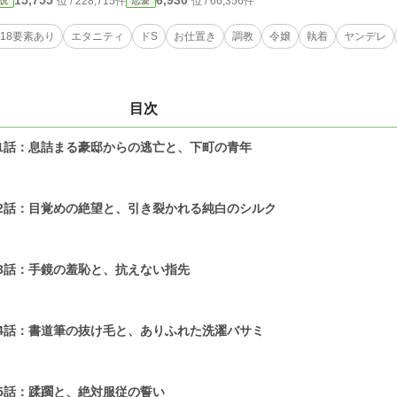
15,755
6,930
位 / 228,715件
位 / 66,356件
説
恋愛
R18要素あり
エタニティ
ドS
お仕置き
調教
令嬢
執着
ヤンデレ
目次
1話：息詰まる豪邸からの逃亡と、下町の青年
1
2話：目覚めの絶望と、引き裂かれる純白のシルク
1
3話：手鏡の羞恥と、抗えない指先
1
4話：書道筆の抜け毛と、ありふれた洗濯バサミ
1
5話：蹂躙と、絶対服従の誓い