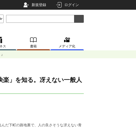
新規登録
ログイン
ネス
書籍
メディア化
・』
快楽」を知る。冴えない一般人
込んだ下町の路地裏で、人の良さそうな冴えない青