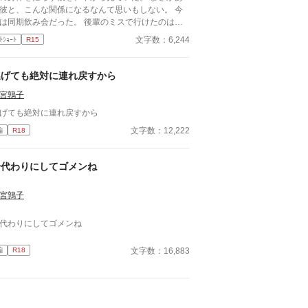
彼と、こんな関係になるなんて思いもしない。 今
は同期飲み会だった。 後輩のミスで行けたのは本
。 飲み足りないという私に彼は付き合って
文字数：6,244
ﾄｼｮｰﾄ
R15
とは入社当時、部署は違ったが同じ仕事
携わっていた。 きっとあの頃のわたしは、彼が好
ったんだと思う。 けれど仕事で負けたくないな
逃げても絶対に連れ戻すから
て私のちっぽけなプライドのせいで、その一線は越
宮鶉子
られなかった。 でも、あれから変わった私な
** 2021/05/29 公開 ****** 表紙 いも
げても絶対に連れ戻すから
は妹pixivID:11163077
文字数：12,222
編
R18
身代わりにしてゴメンね
宮鶉子
代わりにしてゴメンね
文字数：16,883
編
R18