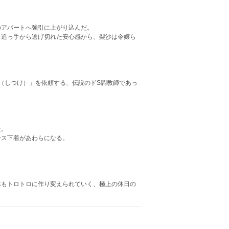
のアパートへ強引に上がり込んだ。
、追っ手から逃げ切れた安心感から、梨沙は令嬢ら
。
躾（しつけ）」を依頼する、伝説のドS調教師であっ
た。
ース下着があわらになる。
体もトロトロに作り変えられていく、極上の休日の