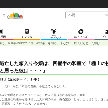
Web
稿漫画
レンタル
絵本ひろば
ビジ
コンテンツ大賞
嬢は、四畳半の和室で「極上の快楽」を知る。冴えない一般人だと思った彼は・・
逃亡した箱入り令嬢は、四畳半の和室で「極上の
と思った彼は・・・』
risu
（近況ボード：
1 件
）
一日だけ、私に『本当の自由』を教えてくれない？」
刻みで管理されるスケジュールと、数人に監視される息詰まる豪邸。
んな退屈な鳥籠から逃げ出した大財閥の令嬢・白石梨沙（しらいし りさ）は、迷い
・黒瀬透（くろせ とおる）と出会う。