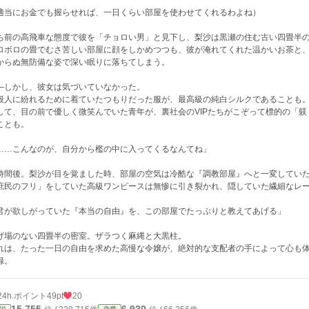
適当にお金でも握らせれば、一日くらい部屋を使わせてくれるわよね）
ち前の高飛車な態度で彼を「チョロい男」と見下し、梨沙は黒瀬の住む古い四畳半
ロボロの畳でむさ苦しい部屋に顔をしかめつつも、彼が淹れてくれた温かいお茶と
からぬ無防備な姿で深い眠りに落ちてしまう。
―しかし、彼女は気づいていなかった。
般人に紛れるために着ていたつもりだった服が、最高級の純白シルクであることも
して、目の前で優しく微笑んでいた青年が、裏社会のVIPたちがこぞって標的の「
ことも。
……こんなのが、自分から檻の中に入ってくるなんてね」
時間後。梨沙が目を覚ました時、部屋の空気は冷酷な『調教部屋』へと一変してい
庶民のフリ」をしていた高級ワンピースは無惨に引き裂かれ、隠していた繊細なレ
君が欲しがっていた『本当の自由』を、この部屋でたっぷりと教えてあげる」
げ場のない四畳半の密室。ザラつく麻縄と大黒柱。
れは、たった一日の自由を求めた高慢な令嬢が、絶対的な支配者の手によって心も
録。
24h.ポイント
49pt
20