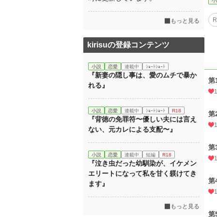
小
もっと見る
kirisuの登録コンテンツ
小説
恋愛
連載中
ｼｮｰﾄｼｮｰﾄ
『新妻の隠し事は、愛のムチで暴か
第
れる』
小説
恋愛
連載中
ｼｮｰﾄｼｮｰﾄ
R18
第
『背徳の免罪符〜優しい夫には言え
ない、元カレによる支配〜』
第
小説
恋愛
連載中
短編
R18
『泣き虫だった幼馴染が、イケメン
エリートになって私を甘く躾けてき
第
ます』
もっと見る
第