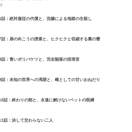
10
6話：絶対服従の代償と、浣腸による地獄の生殺し
1
7話：扉の向こうの捜索と、ヒクヒクと収縮する裏の蕾
1
8話：青いポリバケツと、完全陥落の排泄音
1
9話：未知の世界への渇望と、雌としての甘いおねだり
1
10話：終わりの朝と、永遠に解けないペットの呪縛
1
11話：決して交わらない二人
1