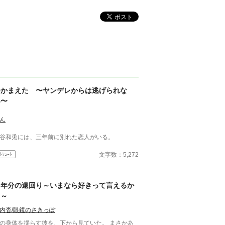
つかまえた 〜ヤンデレからは逃げられな
い〜
ん
谷和兎には、三年前に別れた恋人がいる。
文字数：5,272
ﾄｼｮｰﾄ
６年分の遠回り～いまなら好きって言えるか
も～
内杳/眼鏡のさきっぽ
の身体を揺らす彼を、下から見ていた。 まさかあ