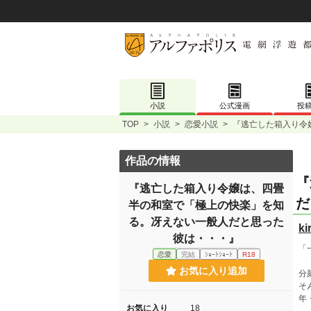
小説
公式漫画
投
TOP
>
小説
>
恋愛小説
>
『逃亡した箱入り令
作品の情報
『
『逃亡した箱入り令嬢は、四畳
だ
半の和室で「極上の快楽」を知
る。冴えない一般人だと思った
ki
彼は・・・』
「
恋愛
完結
ｼｮｰﾄｼｮｰﾄ
R18
お気に入り追加
分
そ
年
お気に入り
18