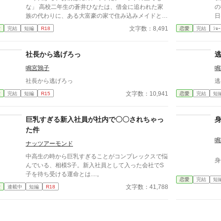
惑う優美。 しかし借金に追われる現状では、断る選
な」 高校二年生の蒼井ひなたは、借金に追われた家
の
択肢はなかった。 恋愛経験ゼロの優美と、完璧に見
族の代わりに、ある大富豪の家で住み込みメイドとし
日
えて不器用な副社長。 立場も境遇も違う二人が紡ぐ
て働くことに。 そこは、まるでおとぎ話に出てきそ
当に最後
文字数：8,491
愛
完結
短編
R18
恋愛
完結
ｼｮｰ
ラブストーリー。
うな大きな洋館。 でも、そこで待っていたのは、同
くれた。 彼
じ高校に通うちょっと有名な男の子――完璧だけど性
に
格が超ドSな御曹司、天城 蓮だった。 昼間は生徒会
きだ
社長から逃げろっ
長、夜は…ご主人様？ しかも、彼の命令はちょっと
ん
鳴宮鶉子
鳴
普通じゃない。 「掃除だけじゃダメだろ？ ご主人
え
様の癒しも、メイドの大事な仕事だろ？」 手を握ら
ら……。 ****
社長から逃げろっ
逃
れるたび、耳元で囁かれるたび、心臓がバクバクす
こ
文字数：10,941
愛
完結
短編
R15
恋愛
完結
短
る。 なのに、ひなたの体はどんどん反応してしまっ
て…。 怒ったり照れたりしながらも、次第に蓮に惹
かれていくひなた。 だけど、彼にはまだ知られてい
巨乳すぎる新入社員が社内で〇〇されちゃっ
ない秘密があって―― 「…ほんとは、ずっと前か
た件
ら、私…」 ただのメイドなんかじゃ終わりたくな
い。 恋と欲望が交差する、ちょっぴり危険な主従ラ
鳴
ナッツアーモンド
ブストーリー。
中高生の時から巨乳すぎることがコンプレックスで悩
身
んでいる、相模S子。新入社員として入った会社でS
子を待ち受ける運命とは....。
恋愛
完結
短
文字数：41,788
愛
連載中
短編
R18