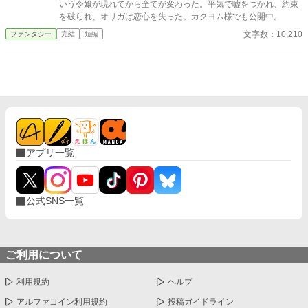
いう令嬢が現れてから全てが変わった。平気で嘘をつかれ、約束
を破られ、オリガは恋心を失った。カクヨム様でも公開中。
文字数：10,210
ファンタジー
完結
短編
アプリ一覧
公式SNS一覧
ご利用について
利用規約
ヘルプ
アルファコイン利用規約
投稿ガイドライン