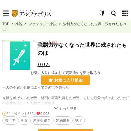
TOP
>
小説
>
ファンタジー小説
>
強制力がなくなった世界に残されたもの
は
ファンタジー
完結
ｼｮｰﾄｼｮｰﾄ
R15
強制力がなくなった世界に残されたも
のは
りりん
お気に入りに追加して更新通知を受け取ろう
お気に入り追加
一人の令嬢が処刑によってこの世を去った
令嬢を虐げていた者達、処刑に狂喜乱舞した者達、そして最愛の娘であったはず
の令嬢を冷たく切り捨てた家族達
世界の強制力が解けたその瞬間、その世界はどうなるのか
24h.ポイント
852pt
9,008
異世界
聖女
悪役令嬢？
婚約破棄
魅了
その世界を狂わせたものは