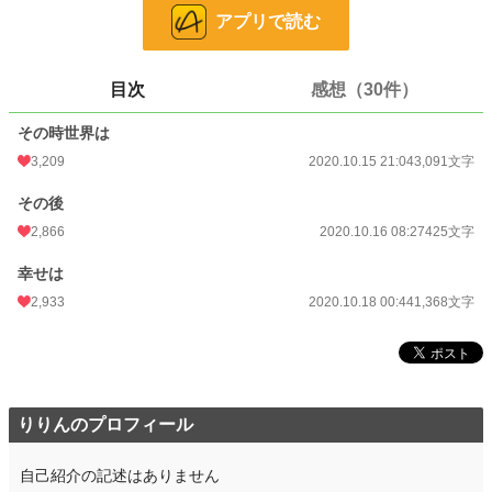
アプリで読む
小説
1,538 位 / 228,589 件
ファンタジー
256 位 / 53,248 件
目次
感想（30件）
お気に入り
669
その時世界は
24h.ポイント
852 pt
3,209
2020.10.15 21:04
3,091文字
文字数
4,884
その後
更新日時
2020.10.18 00:44
2,866
2020.10.16 08:27
425文字
初回公開日時
2020.10.15 21:04
幸せは
初回完結日時
2020.10.16 08:28
2,933
2020.10.18 00:44
1,368文字
週間ポイント
6,530 pt (1,596 位)
月間ポイント
27,377 pt (1,730 位)
年間ポイント
421,807 pt (1,270 位)
りりんのプロフィール
累計ポイント
1,090,906 pt (5,326 位)
自己紹介の記述はありません