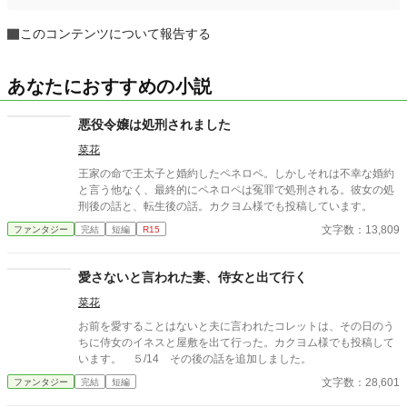
このコンテンツについて報告する
あなたにおすすめの小説
悪役令嬢は処刑されました
菜花
王家の命で王太子と婚約したペネロペ。しかしそれは不幸な婚約
と言う他なく、最終的にペネロペは冤罪で処刑される。彼女の処
刑後の話と、転生後の話。カクヨム様でも投稿しています。
文字数：13,809
ファンタジー
完結
短編
R15
愛さないと言われた妻、侍女と出て行く
菜花
お前を愛することはないと夫に言われたコレットは、その日のう
ちに侍女のイネスと屋敷を出て行った。カクヨム様でも投稿して
います。 ５/14 その後の話を追加しました。
文字数：28,601
ファンタジー
完結
短編