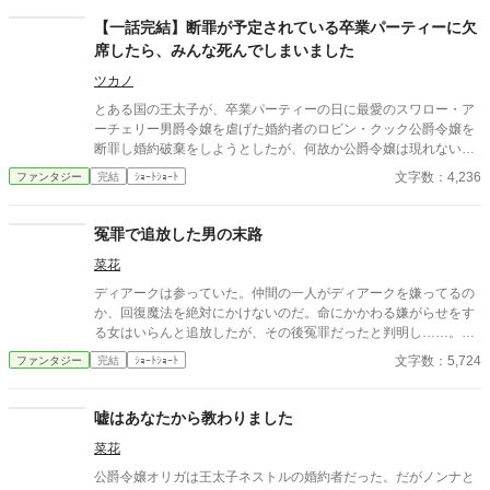
【一話完結】断罪が予定されている卒業パーティーに欠
席したら、みんな死んでしまいました
ツカノ
とある国の王太子が、卒業パーティーの日に最愛のスワロー・ア
ーチェリー男爵令嬢を虐げた婚約者のロビン・クック公爵令嬢を
断罪し婚約破棄をしようとしたが、何故か公爵令嬢は現れない。
これでは断罪どころか婚約破棄ができないと王太子が焦り始めた
文字数：4,236
ファンタジー
完結
ｼｮｰﾄｼｮｰﾄ
時、招かれざる客が現れる。そして、招かれざる客の登場によ
り、彼らの運命は転がる石のように急転直下し、恐怖が始まった
のだった。さて彼らの運命は、如何。
冤罪で追放した男の末路
菜花
ディアークは参っていた。仲間の一人がディアークを嫌ってるの
か、回復魔法を絶対にかけないのだ。命にかかわる嫌がらせをす
る女はいらんと追放したが、その後冤罪だったと判明し……。カ
クヨムでも同じ話を投稿しています。
文字数：5,724
ファンタジー
完結
ｼｮｰﾄｼｮｰﾄ
嘘はあなたから教わりました
菜花
公爵令嬢オリガは王太子ネストルの婚約者だった。だがノンナと