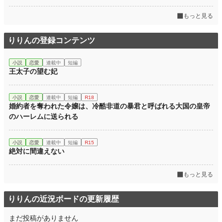
もっと見る
りりんの登録コンテンツ
小説
恋愛
連載中
短編
王太子の望む妃
小説
恋愛
連載中
短編
R18
婚約者を奪われた令嬢は、冷酷非道の暴君と呼ばれる大国の皇帝
のハーレムに送られる
小説
恋愛
連載中
短編
R15
絶対に間違えない
もっと見る
りりんの近況ボードの更新履歴
まだ投稿がありません