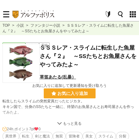
TOP
>
小説
>
ファンタジー小説
>
ＳＳＳレア・スライムに転生した魚屋さ
ん『２』 ～SSたちとお魚屋さんをやってみたよ～
ファンタジー
連載中
長編
ＳＳＳレア・スライムに転生した魚屋
さん『２』 ～SSたちとお魚屋さんを
やってみたよ～
草笛あたる(乱暴）
お気に入りに追加して更新通知を受け取ろう
お気に入り追加
転生したらスライムの突然変異だったヒジカタ。
キキン国で、分身のSSたちと一緒に、待望のお魚屋さんとお寿司屋さんを作っ
てみたよ。
小説
38,814 位 / 228,935 件
24h.ポイント
7pt
0
異世界
転生
剣と魔法
無双
冒険者
美女
スライム
分裂
ファンタジー
5,979 位 / 53,361 件