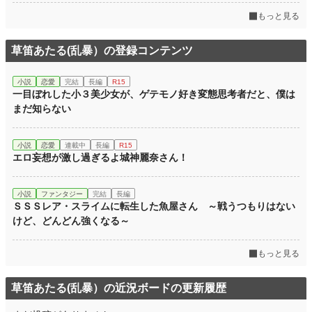
もっと見る
草笛あたる(乱暴）の登録コンテンツ
小説
恋愛
完結
長編
R15
一目ぼれした小３美少女が、ゲテモノ好き変態思考者だと、僕は
まだ知らない
小説
恋愛
連載中
長編
R15
エロ妄想が激し過ぎるよ城神麗奈さん！
小説
ファンタジー
完結
長編
ＳＳＳレア・スライムに転生した魚屋さん ～戦うつもりはない
けど、どんどん強くなる～
もっと見る
草笛あたる(乱暴）の近況ボードの更新履歴