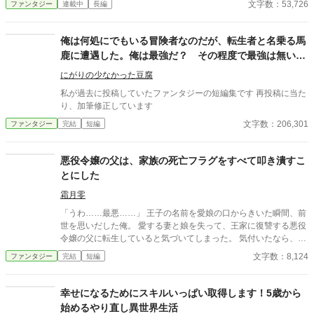
文字数：53,726
ファンタジー
連載中
長編
のこと、家族関係が原因で学校というたくさん人がいるところで
は目立たないように生きていたことだけ……だと、少女は思って
いた。 これは空き家の管理をすることを条件に祖父母の所有する
俺は何処にでもいる冒険者なのだが、転生者と名乗る馬
小さな家に住むことを許された、10歳の少女の‟日常生活”を綴っ
鹿に遭遇した。俺は最強だ？ その程度で最強は無いだ
ただけの物語である。 前世の記憶が混ざったことで言葉遣いが子
ろうよ などのファンタジー短編集
どもらしくないことがありますが、温かい目で見守っていただけ
にがりの少なかった豆腐
ると嬉しいです。 執筆の息抜きに、ふと思いついた主人公で書き
私が過去に投稿していたファンタジーの短編集です 再投稿に当た
始めたお話です。 好きしか詰め込んでいませんが、楽しんでいた
り、加筆修正しています
だけると幸いです。 ※画像はAIに描いてもらいましたが、文章は
文字数：206,301
ファンタジー
完結
短編
100％自分で書いています。
悪役令嬢の父は、家族の死亡フラグをすべて叩き潰すこ
とにした
霜月零
「うわ……最悪……」 王子の名前を愛娘の口からきいた瞬間、前
世を思いだした俺。 愛する妻と娘を失って、王家に復讐する悪役
令嬢の父に転生していると気づいてしまった。 気付いたなら、妻
と娘の死亡フラグは破壊するよ。 まだ二人とも生きてるからね。
文字数：8,124
ファンタジー
完結
短編
物語の通りになんて、させるか！ ※他サイトにも掲載中
幸せになるためにスキルいっぱい取得します！5歳から
始めるやり直し異世界生活