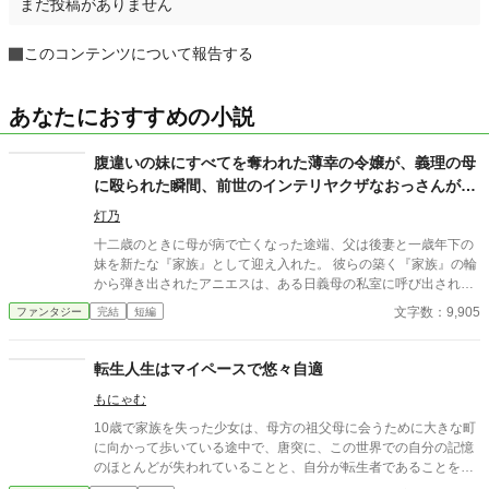
まだ投稿がありません
このコンテンツについて報告する
あなたにおすすめの小説
腹違いの妹にすべてを奪われた薄幸の令嬢が、義理の母
に殴られた瞬間、前世のインテリヤクザなおっさんがぶ
ちギレた場合。
灯乃
十二歳のときに母が病で亡くなった途端、父は後妻と一歳年下の
妹を新たな『家族』として迎え入れた。 彼らの築く『家族』の輪
から弾き出されたアニエスは、ある日義母の私室に呼び出され―
―。 タイトル通りのおっさんコメディーです。
文字数：9,905
ファンタジー
完結
短編
転生人生はマイペースで悠々自適
もにゃむ
10歳で家族を失った少女は、母方の祖父母に会うために大きな町
に向かって歩いている途中で、唐突に、この世界での自分の記憶
のほとんどが失われていることと、自分が転生者であることを理
解した。 思い出せた前世の記憶は、自分の名前と好きだった手芸