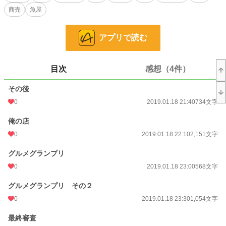
商売
魚屋
お気に入り
76
24h.ポイント
7 pt
アプリで読む
文字数
29,761
更新日時
2019.01.23 22:22
目次
感想（4件）
初回公開日時
2019.01.18 21:40
その後
週間ポイント
0
0 pt (228,935 位)
2019.01.18 21:40
734文字
月間ポイント
0 pt (228,935 位)
俺の店
0
2019.01.18 22:10
2,151文字
年間ポイント
154 pt (131,694 位)
グルメグランプリ
累計ポイント
25,826 pt (62,905 位)
0
2019.01.18 23:00
568文字
グルメグランプリ その２
0
2019.01.18 23:30
1,054文字
最終審査