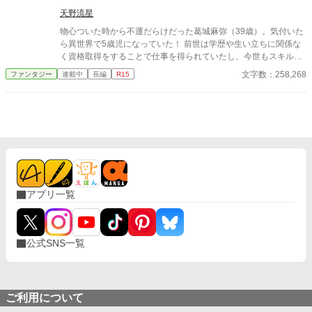
天野流星
物心ついた時から不運だらけだった葛城麻弥（39歳）。気付いた
ら異世界で5歳児になっていた！ 前世は学歴や生い立ちに関係な
く資格取得をすることで仕事を得られていたし、今世もスキルい
っぱい取得して、今度こそ幸せな人生を送ってみせる！ テイマー
文字数：258,268
ファンタジー
連載中
長編
R15
として、モフモフ家族を増やしたり、前世の知識で商品を開発し
たり─。 やりたいこと、興味があることをどんどんやっていくう
ちに、次々とスキルが増えていく！？ 努力を惜しまないマヤが素
敵な人達に愛されながら、見守られながら、一流冒険者になって
いく。 不運だらけのOLが、5歳から始める幸せな異世界やり直し
人生。
アプリ一覧
公式SNS一覧
ご利用について