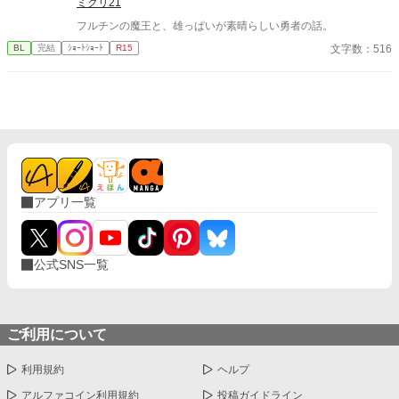
ミクリ21
ずっと榊だけを見つめ続けてきた、静かな執着がある。 「俺、前
フルチンの魔王と、雄っぱいが素晴らしい勇者の話。
から思ってたんです。 あなたが誰かに“支配される”ところ、き
っと綺麗だろうなって」 支配する側だったはずの男が、 支配され
文字数：516
BL
完結
ｼｮｰﾄｼｮｰﾄ
R15
ることで初めて“生きている”と感じてしまう――。 上司と部下、
立場も理性も、すべてが絡み合うオフィスの夜。 秘密の扉を開け
た榊は、もう戻れない。 快楽に溺れるその瞬間まで、彼を待つの
は破滅か、それとも救いか。 ――これは、ひとりの上司が“愛”と
いう名の支配に沈んでいく物語。
アプリ一覧
公式SNS一覧
ご利用について
利用規約
ヘルプ
アルファコイン利用規約
投稿ガイドライン