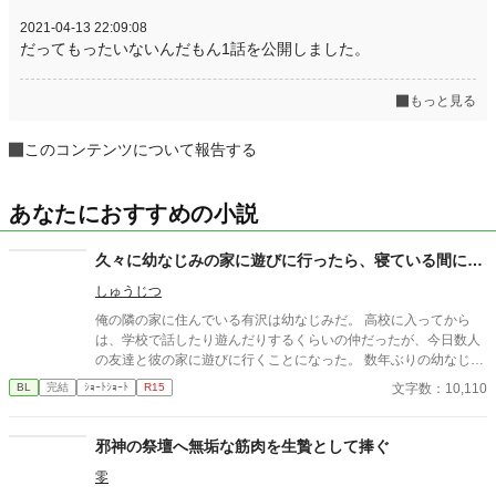
2021-04-13 22:09:08
だってもったいないんだもん1話を公開しました。
もっと見る
このコンテンツについて報告する
あなたにおすすめの小説
久々に幼なじみの家に遊びに行ったら、寝ている間に…
しゅうじつ
俺の隣の家に住んでいる有沢は幼なじみだ。 高校に入ってから
は、学校で話したり遊んだりするくらいの仲だったが、今日数人
の友達と彼の家に遊びに行くことになった。 数年ぶりの幼なじみ
の家を懐かしんでいる中、いつの間にか友人たちは帰っており、
文字数：10,110
BL
完結
ｼｮｰﾄｼｮｰﾄ
R15
幼なじみと2人きりに。 そこで俺は彼の部屋であるものを見つけ
てしまい、部屋に来た有沢に咄嗟に寝たフリをするが…
邪神の祭壇へ無垢な筋肉を生贄として捧ぐ
零