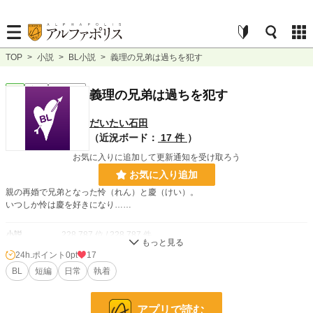
TOP
>
小説
>
BL小説
>
義理の兄弟は過ちを犯す
BL
完結
ｼｮｰﾄｼｮｰﾄ
義理の兄弟は過ちを犯す
だいたい石田
（近況ボード：
17 件
）
お気に入りに追加して更新通知を受け取ろう
お気に入り追加
親の再婚で兄弟となった怜（れん）と慶（けい）。
いつしか怜は慶を好きになり……
小説
228,787 位 / 228,787 件
24h.ポイント
0pt
17
BL
31,415 位 / 31,415 件
BL
短編
日常
執着
お気に入り
3
24h.ポイント
0 pt
アプリで読む