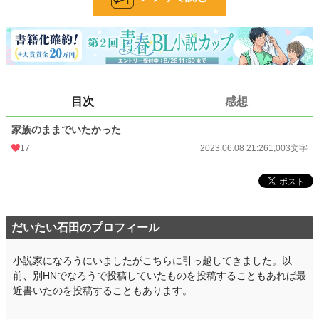
文字数
1,003
更新日時
2023.06.08 21:26
初回公開日時
2023.06.08 21:26
初回完結日時
2023.06.08 21:26
目次
感想
週間ポイント
7 pt (78,785 位)
家族のままでいたかった
月間ポイント
42 pt (83,903 位)
17
2023.06.08 21:26
1,003文字
年間ポイント
665 pt (95,287 位)
累計ポイント
5,871 pt (119,004 位)
だいたい石田のプロフィール
小説家になろうにいましたがこちらに引っ越してきました。以
前、別HNでなろうで投稿していたものを投稿することもあれば最
近書いたのを投稿することもあります。