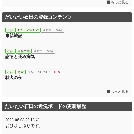
もっと見る
だいたい石田の登録コンテンツ
小説
ｴｯｾｲ・ﾉﾝﾌｨｸｼｮﾝ
連載中
短編
毒親戦記
小説
現代文学
連載中
短編
謝ると死ぬ病気
小説
恋愛
完結
ｼｮｰﾄｼｮｰﾄ
R15
駄犬の夜
もっと見る
だいたい石田の近況ボードの更新履歴
2023-06-08 20:18:41
おひさしぶりです。