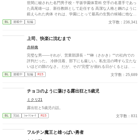
世間に秘された名門男子校・平坂学園体育科 空手の名選手であっ
た高尾雄一は、新任教師として赴任する 高潔な人格と鋼のように
鍛えられた肉体 それは、学園にとって最高の生贄の候補に他なら
なかった 至高の筋肉を持つ、精神を削られ意志をなくした青年を
文字数：236,341
BL
連載中
短編
太古の神に捧げるため、“水”、“風”、“土”の信奉者達が暗躍する 意
志をなくし筋肉の操り人形と化した“デク” 消える教師 山奥の男子
校で繰り広げられるダークファンタジー
上司、快楽に沈むまで
赤林檎
完璧な男――それが、営業部課長・**榊（さかき）**の社内での
評判だった。 冷静沈着、部下にも厳しい。私生活の噂すら立たな
いほどの隙のなさ。 だが、その“完璧”が崩れる日がくるとは、誰
も想像していなかった。 入社三年目の篠原は、榊の直属の部下。
文字数：25,689
BL
連載中
短編
R15
真面目だが強気で、どこか挑発的な笑みを浮かべる青年。 ある
夜、取引先とのトラブル対応で二人だけが残ったオフィスで、 篠
原は上司に向かって、いつもの穏やかな口調を崩した。「……そ
チョコのように蕩ける露出狂と5歳児
んな顔、部下には見せないんですね」 疲労で僅かに緩んだ榊の表
ミクリ21
情。 その弱さを見逃さず、篠原はデスク越しに距離を詰める。
「強がらなくていいですよ。俺の前では、もう」 指先が榊のネク
露出狂と5歳児の話。
タイを掴む。 引き寄せられた瞬間、榊の理性は音を立てて崩れ
文字数：831
BL
完結
ｼｮｰﾄｼｮｰﾄ
R15
た。 拒むことも、許すこともできないまま、 彼は“部下”の手によ
って、ひとつずつ乱されていく。 言葉で支配され、触れられるた
びに、自分の知らなかった感情と快楽を知る。それは、上司とし
フルチン魔王と雄っぱい勇者
ての誇りを壊すほどに甘く、逃れられないほどに深い。 だが、篠
原の視線の奥に宿るのは、ただの欲望ではなかった。 そこには、