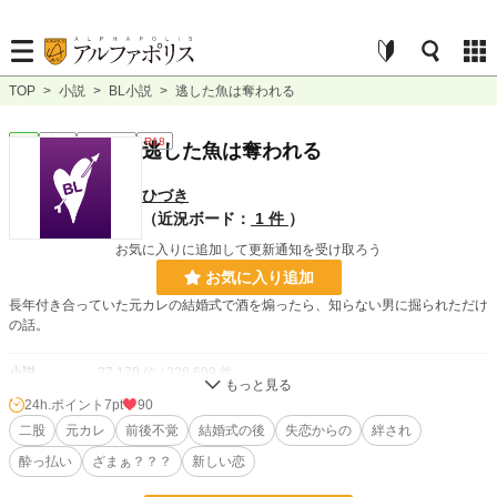
TOP
>
小説
>
BL小説
>
逃した魚は奪われる
BL
完結
ｼｮｰﾄｼｮｰﾄ
R18
逃した魚は奪われる
ひづき
（近況ボード：
1 件
）
お気に入りに追加して更新通知を受け取ろう
お気に入り追加
長年付き合っていた元カレの結婚式で酒を煽ったら、知らない男に掘られただけ
の話。
小説
37,170 位 / 228,609 件
24h.ポイント
7pt
90
BL
9,941 位 / 31,391 件
二股
元カレ
前後不覚
結婚式の後
失恋からの
絆され
お気に入り
61
酔っ払い
ざまぁ？？？
新しい恋
24h.ポイント
7 pt