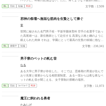
パックに、昨夜の記憶はない。ただ、疼くような下腹部の熱だけ
が残っていた。 相談しようと向かった相手こそが、自分を侵食し
文字数：2,509
BL
完結
短編
R18
ている張本人だとも知らずに、パックは父の部屋の扉を開く。 こ
のお話はムーンライトでも投稿してます〜
邪神の祭壇へ無垢な筋肉を生贄として捧ぐ
零
世間に秘された名門男子校・平坂学園体育科 空手の名選手であっ
た高尾雄一は、新任教師として赴任する 高潔な人格と鋼のように
鍛えられた肉体 それは、学園にとって最高の生贄の候補に他なら
なかった 至高の筋肉を持つ、精神を削られ意志をなくした青年を
文字数：236,341
BL
連載中
短編
太古の神に捧げるため、“水”、“風”、“土”の信奉者達が暗躍する 意
志をなくし筋肉の操り人形と化した“デク” 消える教師 山奥の男子
校で繰り広げられるダークファンタジー
男子寮のベットの軋む音
なる
ある大学に男子寮が存在した。 そこでは、思春期の男達が住んで
おり先輩と後輩からなる相部屋制度。 ある一室からは夜な夜なベ
ットの軋む音が聞こえる。 女子禁制の禁断の場所。
文字数：11,973
BL
完結
ｼｮｰﾄｼｮｰﾄ
R18
魔王に飼われる勇者
たみしげ