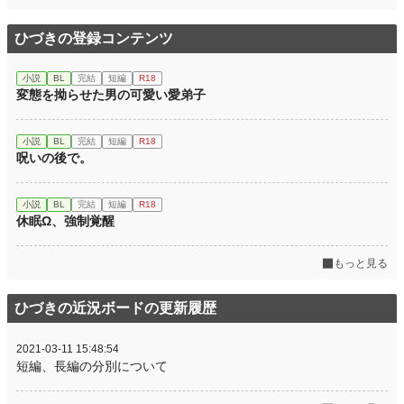
ひづきの登録コンテンツ
小説
BL
完結
短編
R18
変態を拗らせた男の可愛い愛弟子
小説
BL
完結
短編
R18
呪いの後で。
小説
BL
完結
短編
R18
休眠Ω、強制覚醒
もっと見る
ひづきの近況ボードの更新履歴
2021-03-11 15:48:54
短編、長編の分別について