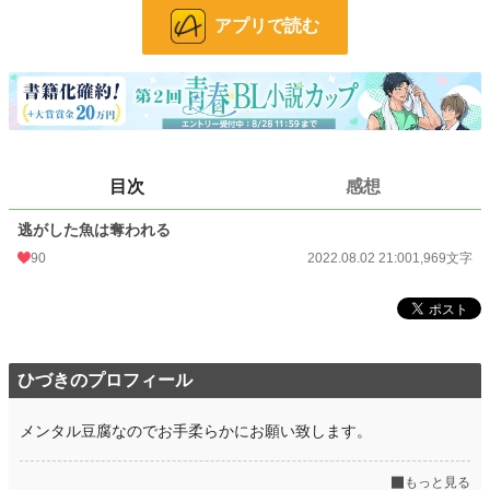
アプリで読む
文字数
1,969
更新日時
2022.08.02 21:00
初回公開日時
2022.08.02 21:00
初回完結日時
2022.08.02 21:00
週間ポイント
133 pt (30,281 位)
目次
感想
月間ポイント
616 pt (31,370 位)
逃がした魚は奪われる
90
2022.08.02 21:00
1,969文字
年間ポイント
5,522 pt (43,780 位)
累計ポイント
37,994 pt (51,616 位)
ひづきのプロフィール
メンタル豆腐なのでお手柔らかにお願い致します。
もっと見る