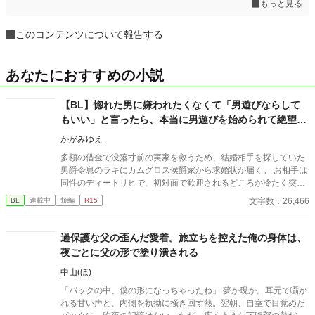
もっと見る
このコンテンツについて報告する
あなたにおすすめの小説
【BL】惚れた男に嫌われたくなくて「男遊びならして
もいい」と言ったら、本当に男遊びを始められて絶望し
ている侯爵令息の話
かがみゆえ
多額の借金で没落寸前の実家を救うため、結婚相手を探していた
男爵令息のラキにカムグロス侯爵家から求婚状が届く。 お相手は
同性のディートリヒで、初対面で歓迎されるどころか冷たく突き
放されてしまう。 『必要最低限関わるな』 『愛人を作るな』
文字数：26,466
BL
連載中
短編
R15
『男遊びならしてもいい』 ディートリヒから実家の借金を完済す
る条件を言われたラキは、学園で令息たちとの交流を満喫中。 褒
め上手なラキの周りには可愛い令息が集まり、推し活状態に。 一
過保護な父の歪んだ愛着。旅立ちを控えた俺の身体は、
方、ディートリヒだけが嫉妬で胃を痛める日々。 ラキへの恋心を
夜ごとに父の形で塗り潰される
隠し続けた不器用侯爵令息に、幸せな未来は訪れるのか？ .
中山(ほ)
「パックの中、僕の形になっちゃったね」 夢か現か。耳元で囁か
れる甘い声と、内側を執拗に掻き回す熱。翌朝、自室で目覚めた