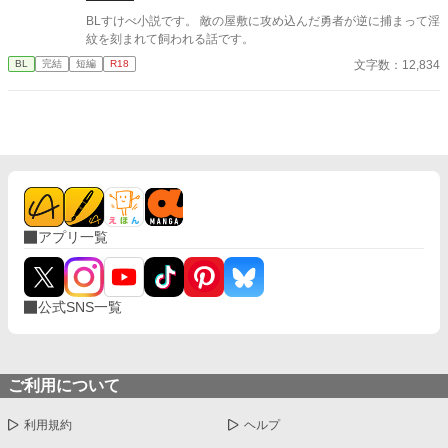
BLすけべ小説です。 敵の屋敷に攻め込んだ勇者が逆に捕まって淫
紋を刻まれて飼われる話です。
文字数：12,834
BL
完結
短編
R18
アプリ一覧
公式SNS一覧
ご利用について
利用規約
ヘルプ