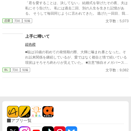
鳴する、極上の救済と溺愛の学園ファンタジー。 ※センチネルバ
「君を愛することは、決してない」 結婚式を挙げたその夜、夫は
ースをベースにした独自設定（特異覚醒者×導き手）です。
私にそう告げた。 私には過去二回、別の人生を生きた記憶があ
る。 そうして毎回同じように言われてきた。 逃げた一回目、我慢
した二回目。いずれも上手くいかなかった。 だから今回は。
文字数：5,073
恋愛
完結
短編
上手に啼いて
紺色橙
■聡は10歳の初めての発情期の際、大輝に噛まれ番となった。そ
れ以来関係を継続しているが、愛ではなく都合と情で続いている
現状はそろそろ終わりが見えていた。 ■注意*独自オメガバース設
定。■『それは愛か本能か』と同じ世界設定です。関係は一切な
文字数：9,082
BL
完結
短編
し。
アプリ一覧