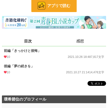
アプリで読む
BL
31,414 位 / 31,414 件
お気に入り
34
24h.ポイント
0 pt
文字数
22,293
目次
感想
更新日時
2021.10.27 21:14
初回公開日時
2021.10.26 18:48
前編「きっかけと後悔」
10
2021.10.26 18:48
7,817文字
初回完結日時
2021.11.01 22:14
後編「夢の続きを」
週間ポイント
21 pt (62,459 位)
10
2021.10.27 21:14
14,476文字
月間ポイント
168 pt (54,960 位)
年間ポイント
1,946 pt (67,900 位)
累計ポイント
23,038 pt (66,536 位)
環希碧位のプロフィール