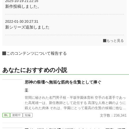
2025-10-19 21:22:16
新作投稿しました。
2022-01-30 20:27:31
新シリーズ追加しました
もっと見る
このコンテンツについて報告する
あなたにおすすめの小説
邪神の祭壇へ無垢な筋肉を生贄として捧ぐ
零
世間に秘された名門男子校・平坂学園体育科 空手の名選手であっ
た高尾雄一は、新任教師として赴任する 高潔な人格と鋼のように
鍛えられた肉体 それは、学園にとって最高の生贄の候補に他なら
なかった 至高の筋肉を持つ、精神を削られ意志をなくした青年を
文字数：236,341
BL
連載中
短編
太古の神に捧げるため、“水”、“風”、“土”の信奉者達が暗躍する 意
志をなくし筋肉の操り人形と化した“デク” 消える教師 山奥の男子
校で繰り広げられるダークファンタジー