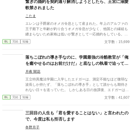
繋ぎの婚約を契約通り解消しようとしたら、王宮に溺愛
軟禁されました
こたま
エレンは子爵家のオメガ令息として産まれた。年上のアルファの
王子殿下と年齢が釣り合うオメガ令息が少なく、他国との縁組も
纏まらないため家格は低いが繋ぎとして一応婚約をしている。王
子のことは兄のように慕っており、初恋の人ではあるけれど、契
文字数：15,699
BL
完結
短編
約終了時期か王子に想い人が現れた時には解消されるものと考え
ていた。ところが婚約解消時期の直前に王子宮に軟禁された。結
婚を承諾するまでここから出さないと王子から溢れるほどの愛を
落ちこぼれの導き手なのに、学園最強の冷酷教官が「俺
与えられる。ハッピーエンドオメガバースBLです。
を癒やせるのはお前だけだ」と底なしの執着で迫ってき
ます
月夜 闇花
王立特異魔法学園に入学したエドガーは、測定不能なほど微弱な
波長しか持たず、「落ちこぼれの導き手」として誰からも期待さ
れない日々を送っていた。 しかしある日の放課後、エドガーは学
園で最も恐れられる最強の戦闘魔術教官、レオン・ヴァレンタイ
文字数：41,607
BL
完結
短編
ンの秘密を知ってしまう。 強大すぎる魔力ゆえに、五感が暴走す
る「過負荷」の激痛に一人で耐え続けていたレオン。エドガーの
底知れぬ静かな波長は、世界で唯一、彼の苦痛を完全に溶かすこ
三回目の人生も「君を愛することはない」と言われたの
とができるものだった。 「お前は、俺の専属の導き手になるん
で、今度は私も拒否します
だ」 痛みを癒やしたことで、冷酷なはずの最強教官から底なしの
執着と溺愛を向けられるようになり――！？ 孤独な二人の魂が共
冬野月子