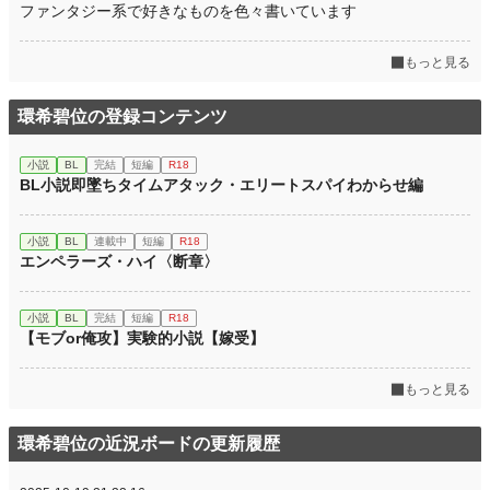
ファンタジー系で好きなものを色々書いています
もっと見る
環希碧位の登録コンテンツ
小説
BL
完結
短編
R18
BL小説即墜ちタイムアタック・エリートスパイわからせ編
小説
BL
連載中
短編
R18
エンペラーズ・ハイ〈断章〉
小説
BL
完結
短編
R18
【モブor俺攻】実験的小説【嫁受】
もっと見る
環希碧位の近況ボードの更新履歴