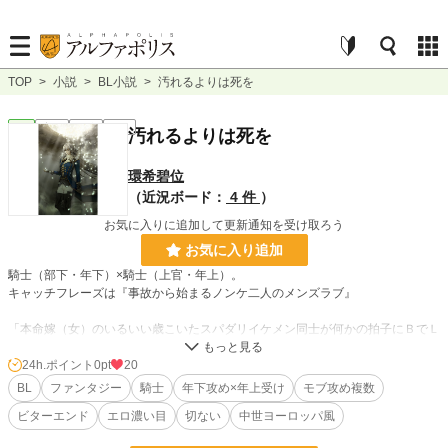
TOP
>
小説
>
BL小説
>
汚れるよりは死を
BL
完結
短編
R18
汚れるよりは死を
環希碧位
（近況ボード：
4 件
）
お気に入りに追加して更新通知を受け取ろう
お気に入り追加
騎士（部下・年下）×騎士（上官・年上）。
キャッチフレーズは『事故から始まるノンケ二人のメンズラブ』
「本命嫁（女）のいるいい歳こいたスパダリイケメン同士が何かの拍子にＢでＬ
な関係に目覚めるのって美味しいよね……！」という作者の歪んだ嗜好が生んだ
妄想話です。
24h.ポイント
0pt
20
BL
ファンタジー
騎士
年下攻め×年上受け
モブ攻め複数
（※エッセンス程度にモブ攻め要素もあります。苦手な方は注意）
ビターエンド
エロ濃い目
切ない
中世ヨーロッパ風
小説
228,758 位 / 228,758 件