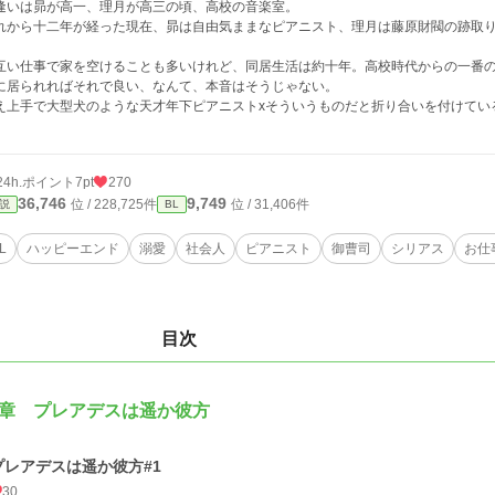
逢いは昴が高一、理月が高三の頃、高校の音楽室。
れから十二年が経った現在、昴は自由気ままなピアニスト、理月は藤原財閥の跡取
。
互い仕事で家を空けることも多いけれど、同居生活は約十年。高校時代からの一番
に居られればそれで良い、なんて、本音はそうじゃない。
え上手で大型犬のような天才年下ピアニストxそういうものだと折り合いを付けてい
。
24h.ポイント
7pt
270
36,746
9,749
位 / 228,725件
位 / 31,406件
説
BL
L
ハッピーエンド
溺愛
社会人
ピアニスト
御曹司
シリアス
お仕
目次
章 プレアデスは遥か彼方
プレアデスは遥か彼方#1
30