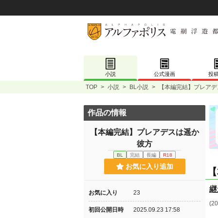
小説
公式漫画
投
TOP
>
小説
>
BL小説
>
【本編完結】プレアデ
作品の情報
【本編完結】プレアデスは遥か
彼方
BL
完結
長編
R18
お気に入り追加
【
継
お気に入り
23
(
初回公開日時
2025.09.23 17:58