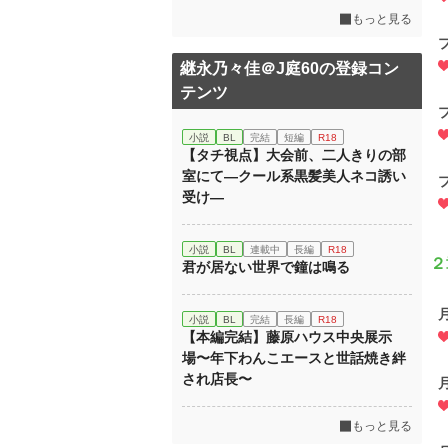
もっと見る
継永乃々佳＠J庭60の登録コン
テンツ
小説
BL
完結
短編
R18
【タチ視点】大会前、二人きりの部
室にて―クール系黒髪美人ネコ誘い
受け―
小説
BL
連載中
長編
R18
２
君が居ない世界で鐘は鳴る
小説
BL
完結
長編
R18
【本編完結】藤原ハウス中央展示
場〜年下わんこエースと世話焼き絆
され店長〜
もっと見る