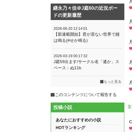
継永乃々佳＠J庭60の近況ボー
ドの更新履歴
2026-06-20 12:14:01
【新連載開始】君が居ない世界で鐘
は鳴る(#せか鳴る)
2026-03-19 00:17:32
J庭59出ます/サークル名「遙か」ス
ペース：ぬ11b
もっと見る
このコンテンツについて報告する
３
投稿小説
あなたにおすすめの小説
C
HOTランキング