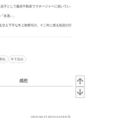
り息子として藤原不動産でマネージャーに就いてい
の『友達』。
る甘え下手な年上御曹司の、十二年に渡る初恋の行
事BL
年下攻め
感想
2025.09.27 00:51
3,023文字