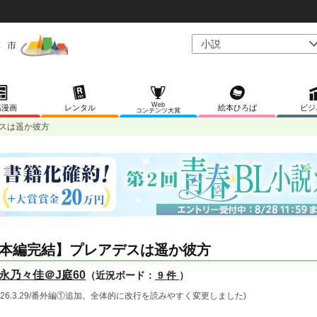
Web
稿漫画
レンタル
絵本ひろば
ビジ
コンテンツ大賞
スは遥か彼方
本編完結】プレアデスは遥か彼方
永乃々佳＠J庭60
（近況ボード：
9 件
）
2026.3.29/番外編①追加。全体的に改行を読みやすく変更しました)