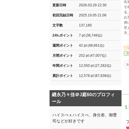
出
更新日時
2026.03.29 22:30
そ
る
初回完結日時
2025.10.05 21:06
お
傍
文字数
137,185
甘
方
24h.ポイント
7 pt (36,746位)
週間ポイント
42 pt (48,661位)
小
月間ポイント
252 pt (47,007位)
B
年間ポイント
12,550 pt (27,282位)
累計ポイント
12,578 pt (87,838位)
継永乃々佳＠J庭60のプロフィ
ール
１
ハイスぺｘハイスぺ、身分差、御曹
司などが好きです