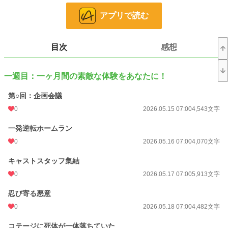
ている場合なのか？
一ヶ月間のバカンスは、疑心暗鬼のデスゲームへと変貌していく。
アプリで読む
小説
9,106 位 / 228,618 件
目次
感想
ホラー
89 位 / 8,498 件
お気に入り
0
一週目：一ヶ月間の素敵な体験をあなたに！
24h.ポイント
127 pt
第○回：企画会議
文字数
103,501
0
2026.05.15 07:00
4,543文字
更新日時
2026.06.10 07:00
一発逆転ホームラン
初回公開日時
2026.05.15 07:00
0
2026.05.16 07:00
4,070文字
初回完結日時
2026.06.10 11:53
キャストスタッフ集結
0
2026.05.17 07:00
5,913文字
週間ポイント
127 pt (30,921 位)
忍び寄る悪意
月間ポイント
634 pt (30,935 位)
0
2026.05.18 07:00
4,482文字
年間ポイント
10,746 pt (30,040 位)
コテージに死体が一体落ちていた