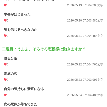
累計ポイント
10,872 pt (93,449 位)
0
2026.05.19 07:00
4,205文字
本番がはじまった
0
2026.05.20 07:00
3,586文字
誰を信じるべきなのか
0
2026.05.21 07:00
4,454文字
二週目：うふふ、そろそろ恋模様は動きますか？
迫る分断
0
2026.05.22 07:00
4,766文字
泡沫の恋
0
2026.05.23 07:00
3,997文字
自分の気持ちに素直になる
0
2026.05.24 07:00
4,485文字
次の死体が落ちてきた