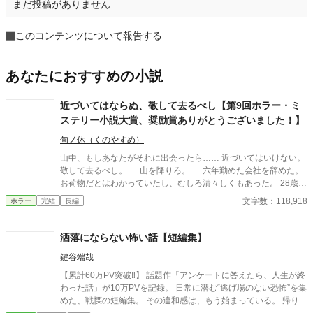
まだ投稿がありません
このコンテンツについて報告する
あなたにおすすめの小説
近づいてはならぬ、敬して去るべし【第9回ホラー・ミ
ステリー小説大賞、奨励賞ありがとうございました！】
句ノ休（くのやすめ）
山中、もしあなたがそれに出会ったら…… 近づいてはいけない。
敬して去るべし。 山を降りろ。 六年勤めた会社を辞めた。
お荷物だとはわかっていたし、むしろ清々しくもあった。 28歳の
コウイチには、仕事より大切なものがあった。 田舎歩きだ。そこ
文字数：118,918
ホラー
完結
長編
大事なのが学生のときにかじった民俗学だ。廃集落、古い祠、忘
れられた神々——それを訪ねることは、彼のたった一つの愉しみ
だった。 大学時代、民俗学の講義で准教授はこう言った。
洒落にならない怖い話【短編集】
「神々は神ではない」。人が畏れ、従い、忖度したものがかみに
鍵谷端哉
なる。その言葉がコウイチを変えた。 会社の営業で関東のあちこ
ちを歩きまわった。コウイチは仕事よりも土地の古老の話に耳を
【累計60万PV突破‼】 話題作「アンケートに答えたら、人生が終
傾けることに熱中したほどだった。 失業後、ふと見つけた資料
わった話」が10万PVを記録。 日常に潜む“逃げ場のない恐怖”を集
にコウイチは目を奪われた。 「名付け得ぬ神」。 東京の西、檜原
めた、戦慄の短編集。 その違和感は、もう始まっている。 帰り
村の奥深く、コボレザワという場所にその祭祀を担った一族がい