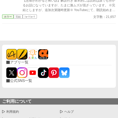
【意味がわかると怖い話】解説付き 基本的には読めば誰でも分か
るお話になっていますが、たまに激ムズが混ざっています。 ※完
結としますが、追加次第随時更新※ YouTubeにて、朗読始めまし
た(*'ω'*) お休み前や何かの作業のお供に、耳から読書はいかがで
文字数：21,657
ホラー
完結
ｼｮｰﾄｼｮｰﾄ
すか？📕 https://youtube.com/@yuachanRio
アプリ一覧
公式SNS一覧
ご利用について
利用規約
ヘルプ