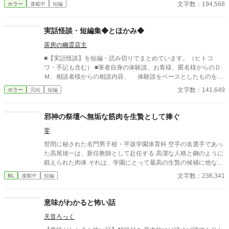
道、誰もいないはずの部屋、何気ない会話。 どこにでもある日常
文字数：194,568
ホラー
連載中
短編
たという。山奥には祠があるらしい。だがもう六十年も前に無人
が、ある瞬間、取り返しのつかない異常へと変わる。 意味が分か
になってしまっているようだ。 コウイチは訪ねてみることにす
ると凍りつく話。 理由もなく、ただ追い詰められていく話。 そし
る。 道中、奇妙な老人に出会う。一人目は気のいい古書店主。二
て、最後の一行で現実がひっくり返る話。 1話1000〜2000文字。
実話怪談・短編集◆とほかみ◆
人目は何かを知りながら口を閉ざす資料館の老人。そして三人目
隙間時間で読める短編ながら、 読み終えたあと、ふとした静寂が
は—— 深い山中でコウイチはついに祠を見つけた。巨大な岩を
茶房の幽霊店主
怖くなる。 これはすべて、どこかで起きていてもおかしくない
背にした祠は古び、壊れていたが、まだ人が来ている痕跡があっ
話。 ――あなたのすぐ隣でも。 洒落にならない実話風・創作ホラ
■【実話怪談】を短編・読み切りでまとめています。（ヒトコ
た。 不穏な気配にコウイチは振り向くが、なにもない。 日本の中
ー。
ワ・手記も含む） ■筆者自身の体験談、お客様、匿名様からのＤ
心地・東京。そこからわずかにはずれた山の中に潜む秘密をめぐ
Ｍ、相談者様からの相談内容、 体験談をベースとしたものを、
る奇譚。
小説形式で読めるようにしました。 ■筆者以外の体験談の場合、
文字数：141,649
ホラー
完結
短編
体験者ご本人からの掲載許可をいただいています。 ■実話怪談と
銘を打ってはいますが、エンタメとして楽しんでいただけたら幸
いです。 ※pixiv・カクヨムへ掲載した作品の【完全版】です。
邪神の祭壇へ無垢な筋肉を生贄として捧ぐ
零
世間に秘された名門男子校・平坂学園体育科 空手の名選手であっ
た高尾雄一は、新任教師として赴任する 高潔な人格と鋼のように
鍛えられた肉体 それは、学園にとって最高の生贄の候補に他なら
なかった 至高の筋肉を持つ、精神を削られ意志をなくした青年を
文字数：236,341
BL
連載中
短編
太古の神に捧げるため、“水”、“風”、“土”の信奉者達が暗躍する 意
志をなくし筋肉の操り人形と化した“デク” 消える教師 山奥の男子
校で繰り広げられるダークファンタジー
意味がわかると怖い話
天音ろっく