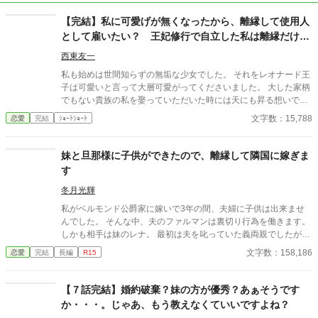
【完結】私に可愛げが無くなったから、離縁して使用人
として雇いたい？ 王妃修行で自立した私は離縁だけさ
せてもらいます。
西東友一
私も始めは世間知らずの無垢な少女でした。 それをレオナード王
子は可愛いと言って大層可愛がってくださいました。 大した家柄
でもない貴族の私を娶っていただいた時には天にも昇る想いでし
た。 だから、貴方様をお慕いしていた私は王妃としてこの国をよ
文字数：15,788
恋愛
完結
ｼｮｰﾄｼｮｰﾄ
くしようと礼儀作法から始まり、国政に関わることまで勉強し、
全てを把握するよう努めてまいりました。それも、貴方様と私の
未来のため。 ･･･なのに。 貴方様は、愛人と床を一緒にするよう
妹と旦那様に子供ができたので、離縁して隣国に嫁ぎま
になりました。 貴方様に理由を聞いたら、「可愛げが無くなった
す
のが悪い」ですって？ 愛がない結婚生活などいりませんので、離
縁させていただきます。 そう、申し上げたら貴方様は―――
冬月光輝
私がベルモンド公爵家に嫁いで3年の間、夫婦に子供は出来ませ
んでした。 そんな中、夫のファルマンは裏切り行為を働きます。
しかも相手は妹のレナ。 最初は夫を叱っていた義両親でしたが、
レナに子供が出来たと知ると私を責めだしました。 夫も婚約中か
文字数：158,186
恋愛
完結
長編
R15
ら私からの愛は感じていないと口にしており、あの頃に婚約破棄
していればと謝罪すらしません。 最後には、二人と子供の幸せを
害する権利はないと言われて離縁させられてしまいます。 それか
【７話完結】婚約破棄？妹の方が優秀？あぁそうです
らまもなくして、隣国の王子であるレオン殿下が我が家に現れま
か・・・。じゃあ、もう教えなくていいですよね？
した。 「約束どおり、私の妻になってもらうぞ」 確かにそんな約