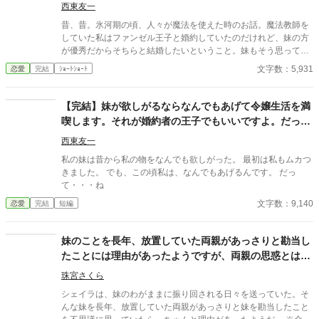
束をした覚えがあるような気がしますが、殿下はまだ5歳だった
西東友一
ような……。 言われるがままに、隣国へ向かった私。 その頃にな
昔、昔。氷河期の頃、人々が魔法を使えた時のお話。魔法教師を
って、子供が出来ない理由は元旦那にあることが発覚して――。
していた私はファンゼル王子と婚約していたのだけれど、妹の方
ベルモンド公爵家ではひと悶着起こりそうらしいのですが、もう
が優秀だからそちらと結婚したいということ。妹もそう思ってい
私には関係ありません。 ※ざまぁパートは第16話〜です
るみたいだし、もう教えなくてもいいよね？ ７話完結のショート
文字数：5,931
恋愛
完結
ｼｮｰﾄｼｮｰﾄ
ストーリー。 １日１話。１週間で完結する予定です。
【完結】妹が欲しがるならなんでもあげて令嬢生活を満
喫します。それが婚約者の王子でもいいですよ。だっ
て…
西東友一
私の妹は昔から私の物をなんでも欲しがった。 最初は私もムカつ
きました。 でも、この頃私は、なんでもあげるんです。 だっ
て・・・ね
文字数：9,140
恋愛
完結
短編
妹のことを長年、放置していた両親があっさりと勘当し
たことには理由があったようですが、両親の思惑とは違
う方に進んだようです
珠宮さくら
シェイラは、妹のわがままに振り回される日々を送っていた。そ
んな妹を長年、放置していた両親があっさりと妹を勘当したこと