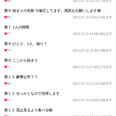
88
2021.07.10 10:13
1,736文字
文字数
51,123
第６ 始まりの失敗 ※修正してます。再読をお願いします😭
更新日時
2022.04.21 11:12
80
2021.07.10 15:41
1,491文字
初回公開日時
2021.07.06 17:53
第７ 1人の時間
77
2021.07.11 14:08
1,882文字
週間ポイント
452 pt (15,549 位)
第８ ひとり、1人、独り？
月間ポイント
2,479 pt (13,880 位)
73
2021.07.12 16:30
1,396文字
年間ポイント
37,787 pt (12,884 位)
第９ ここから始まり
累計ポイント
3,143,415 pt (1,524 位)
77
2021.07.13 17:40
1,174文字
第１０ 豪華な牢？？
96
2021.07.14 12:10
1,560文字
第１１ せっかくなので活用します
77
2021.07.15 15:06
1,588文字
第１２ 花は見るより食べる物