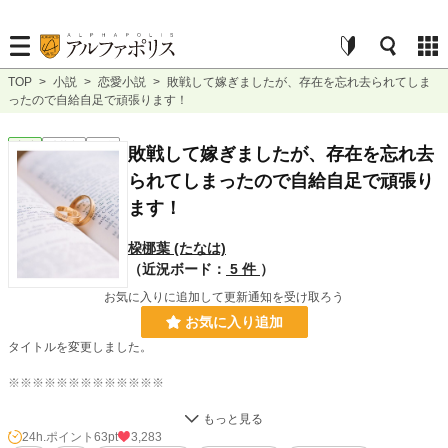
TOP
>
小説
>
恋愛小説
>
敗戦して嫁ぎましたが、存在を忘れ去られてしま
ったので自給自足で頑張ります！
恋愛
連載中
長編
敗戦して嫁ぎましたが、存在を忘れ去
られてしまったので自給自足で頑張り
ます！
桗梛葉 (たなは)
（近況ボード：
5 件
）
お気に入りに追加して更新通知を受け取ろう
お気に入り追加
タイトルを変更しました。
※※※※※※※※※※※※※
魔族 vs 人間。
冷戦を経ながらくすぶり続けた長い戦いは、人間側の敗戦に近い状況で、ついに
24h.ポイント
63pt
3,283