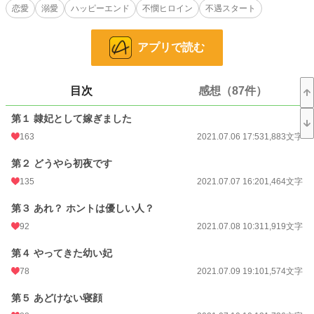
終止符が打たれた。
恋愛
溺愛
ハッピーエンド
不憫ヒロイン
不遇スタート
名ばかりの王族リュシェラは、和平の証として、魔王イヴァシグスに第７王妃と
して嫁ぐ事になる。だけど、嫁いだ夫には魔人の妻との間に、すでに皇子も皇女
アプリで読む
も何人も居るのだ。
人間のリュシェラが、ここで王妃として求められる事は何もない。和平とは名ば
目次
感想（87件）
かりの、敗戦国の隷妃として、リュシェラはただ静かに命が潰えていくのを待つ
ばかり……なんて、殊勝な性格でもなく、与えられた宮でのんびり自給自足の生
第１ 隷妃として嫁ぎました
活を楽しんでいく。
163
2021.07.06 17:53
1,883文字
そんなリュシェラには、実は誰にも言えない秘密があった。
第２ どうやら初夜です
※※※※※※※※※※※※※
135
2021.07.07 16:20
1,464文字
短編は難しいな…と痛感したので、慣れた文字数、文体で書いてみました。
お付き合い頂けたら嬉しいです！
第３ あれ？ ホントは優しい人？
92
2021.07.08 10:31
1,919文字
小説
14,224 位 / 228,800 件
第４ やってきた幼い妃
恋愛
6,287 位 / 66,376 件
78
2021.07.09 19:10
1,574文字
お気に入り
2,999
第５ あどけない寝顔
24h.ポイント
63 pt